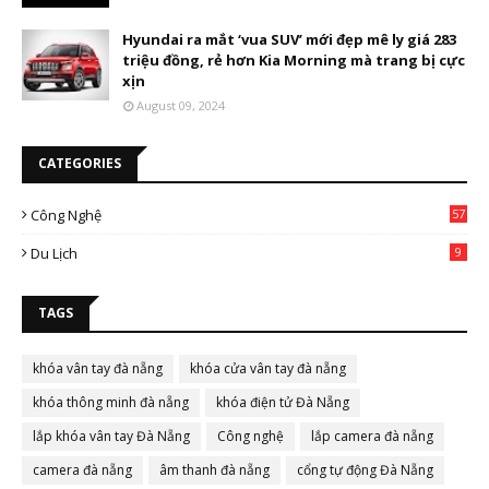
Hyundai ra mắt ‘vua SUV’ mới đẹp mê ly giá 283
triệu đồng, rẻ hơn Kia Morning mà trang bị cực
xịn
August 09, 2024
CATEGORIES
Công Nghệ
57
Du Lịch
9
TAGS
khóa vân tay đà nẵng
khóa cửa vân tay đà nẵng
khóa thông minh đà nẵng
khóa điện tử Đà Nẵng
lắp khóa vân tay Đà Nẵng
Công nghệ
lắp camera đà nẵng
camera đà nẵng
âm thanh đà nẵng
cổng tự động Đà Nẵng