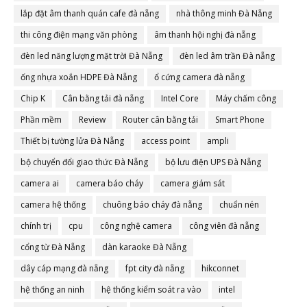
lắp đặt âm thanh quán cafe đà nẵng
nhà thông minh Đà Nẵng
thi công điện mạng văn phòng
âm thanh hội nghị đà nẵng
đèn led năng lượng mặt trời Đà Nẵng
đèn led âm trần Đà nẵng
ống nhựa xoắn HDPE Đà Nẵng
ổ cứng camera đà nẵng
Chip K
Cân bằng tải đà nẵng
Intel Core
Máy chấm công
Phần mềm
Review
Router cân bằng tải
Smart Phone
Thiết bị tường lửa Đà Nẵng
access point
ampli
bộ chuyển đổi giao thức Đà Nẵng
bộ lưu điện UPS Đà Nẵng
camera ai
camera báo cháy
camera giám sát
camera hệ thống
chuông báo cháy đà nẵng
chuẩn nén
chính trị
cpu
công nghệ camera
công viên đà nẵng
cổng từ Đà Nẵng
dàn karaoke Đà Nẵng
dây cáp mạng đà nẵng
fpt city đà nẵng
hikconnet
hệ thống an ninh
hệ thống kiểm soát ra vào
intel