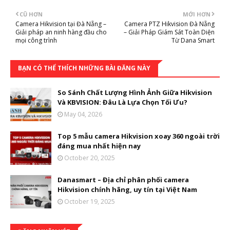
CŨ HƠN
MỚI HƠN
Camera Hikvision tại Đà Nẵng –
Camera PTZ Hikvision Đà Nẵng
Giải pháp an ninh hàng đầu cho
– Giải Pháp Giám Sát Toàn Diện
mọi công trình
Từ Dana Smart
BẠN CÓ THỂ THÍCH NHỮNG BÀI ĐĂNG NÀY
So Sánh Chất Lượng Hình Ảnh Giữa Hikvision
Và KBVISION: Đâu Là Lựa Chọn Tối Ưu?
May 04, 2026
Top 5 mẫu camera Hikvision xoay 360 ngoài trời
đáng mua nhất hiện nay
October 20, 2025
Danasmart – Địa chỉ phân phối camera
Hikvision chính hãng, uy tín tại Việt Nam
October 19, 2025