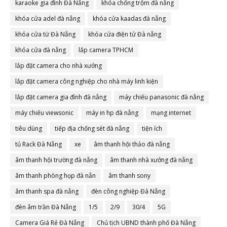
karaoke gia đình Đà Nẵng
khóa chống trộm đà nẵng
khóa cửa adel đà nẵng
khóa cửa kaadas đà nẵng
khóa cửa từ Đà Nẵng
khóa cửa điện tử Đà nẵng
khóa cửa đà nẵng
lắp camera TPHCM
lắp đặt camera cho nhà xưởng
lắp đặt camera công nghiệp cho nhà máy linh kiện
lắp đặt camera gia đình đà nẵng
máy chiếu panasonic đà nẵng
máy chiếu viewsonic
máy in hp đà nẵng
mạng internet
tiêu dùng
tiếp địa chống sét đà nẵng
tiện ích
tủ Rack Đà Nẵng
xe
âm thanh hội thảo đà nẵng
âm thanh hội trường đà nẵng
âm thanh nhà xưởng đà nẵng
âm thanh phòng họp đà nẵn
âm thanh sony
âm thanh spa đà nẵng
đèn công nghiệp Đà Nẵng
đèn âm trần Đà Nẵng
1/5
2/9
30/4
5G
Camera Giá Rẻ Đà Nẵng
Chủ tịch UBND thành phố Đà Nẵng