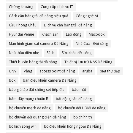
Chứng khoáng
Cung cấp dịch vụ IT
Cách cân bằng tải đà nẵng hiệu quả
Công nghệ Ai
Cầu Phong Châu
Dịch vụ cân bằng tải đà nẵng
Hyundai Venue
Khách sạn
Lao động
Macbook
Màn hình giám sát camera Đà Nẵng
Nhà Cửa - Đời sống
Nhà thầu điện nhẹ
Sách
Sức khỏe đời sống
Thiết bị cân bằng tải đà nẵng
Thiết bị lưu trữ NAS Đà Nẵng
UNV
Vàng
access point đà nẵng
aruba
biệt thự đẹp
box
bàn điều khiển camera Đà Nẵng
báo giá lắp đặt chống sét tiếp địa
bảo mật
bấm dây mạng chuẩn B
bất động sản đà nẵng
bộ chuyển mạch đà nẵng
bộ chuyển đổi HDMI đà nẵng
bộ chuyển đổi quang điện đà nẵng
bộ chính trị
bộ kích sóng wifi
bộ điều khiển hồng ngoại Đà Nẵng