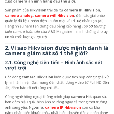
xuất
camera an ninh hàng đầu thế giới
.
Sản phẩm của
Hikvision
trải dài từ
camera IP Hikvision
,
camera analog
,
camera wifi Hikvision
, đến các giải pháp
quản lý dữ liệu, nhận diện khuôn mặt và trí tuệ nhân tạo (AI).
Hãng nhiều năm liền đứng đầu bảng xếp hạng
Top 50 thương
hiệu camera toàn cầu
của A&S Magazine – minh chứng cho uy
tín và chất lượng vượt trội.
2. Vì sao Hikvision được mệnh danh là
camera giám sát số 1 thế giới?
2.1. Công nghệ tiên tiến – Hình ảnh sắc nét
vượt trội
Các dòng
camera Hikvision
luôn được tích hợp công nghệ xử
lý hình ảnh hiện đại, mang đến chất lượng video từ Full HD đến
4K, đảm bảo rõ nét từng chi tiết.
Công nghệ hồng ngoại thông minh giúp
camera Hik
quan sát
ban đêm hiệu quả, hình ảnh rõ ràng ngay cả trong môi trường
ánh sáng yếu. Ngoài ra,
camera IP Hikvision
còn có khả
năng nhận diện khuôn mặt, phát hiện chuyển động, nhận dạng