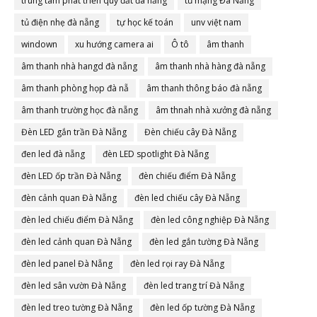
trung tâm phát triển quỹ đất đà nẵng
tủ mạng Đà Nẵng
tủ điện nhẹ đà nẵng
tự học kế toán
unv việt nam
windown
xu hướng camera ai
Ô tô
âm thanh
âm thanh nhà hangd đà nẵng
âm thanh nhà hàng đà nẵng
âm thanh phòng họp đà nẵ
âm thanh thông báo đà nẵng
âm thanh trường học đà nẵng
âm thnah nhà xưởng đà nẵng
Đèn LED gắn trần Đà Nẵng
Đèn chiếu cây Đà Nẵng
đen led đà nẵng
đèn LED spotlight Đà Nẵng
đèn LED ốp trần Đà Nẵng
đèn chiếu điểm Đà Nẵng
đèn cảnh quan Đà Nẵng
đèn led chiếu cây Đà Nẵng
đèn led chiếu điểm Đà Nẵng
đèn led công nghiệp Đà Nẵng
đèn led cảnh quan Đà Nẵng
đèn led gắn tường Đà Nẵng
đèn led panel Đà Nẵng
đèn led rọi ray Đà Nẵng
đèn led sân vườn Đà Nẵng
đèn led trang trí Đà Nẵng
đèn led treo tường Đà Nẵng
đèn led ốp tường Đà Nẵng