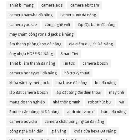
Thiết bị mạng
camera axis
camera ebitcam
camera hanwha đà nẵng
camera unv đà nẵng
camera yoosee
công nghệ wifi
lắp đặt barie đà nẵng
máy chấm công ronald jack Đà nẵng
âm thanh phòng họp đà nẵng
địa điểm du lịch Đà Nẵng
ống nhựa HDPE Đà Nẵng
Smart Tivi
Thiết bị âm thanh đà nẵng
Tin tức
camera bosch
camera honeywell đà nẵng
hỗ trợ kỹ thuật
khóa vân tay metalock
loa bose đà nẵng
loa đà nẵng
lắp đặt camera bosch
lắp đặt tổng đài điện thoại
máy tính
mạng doanh nghiệp
nhà thông minh
robot hút bụi
wifi
Router cân bằng tải Đà nẵng
android tv box
barie đà nẵng
camera advidia
camera chất lượng mỹ tại đà nẵng
công nghệ bán dẫn
giá vàng
khóa cửa hexa Đà Nẵng