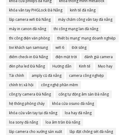
khóa cửa philips đà nẵng
khóa thông minh metalock
khóa vân tay PHGLock Đà Nẵng
kinh tế đà nẵng
lắp camera wifi Đà Nẵng
máy chấm công vân tay đà nẵng
máy in canon đà nẵng
thi công mạng lan đà nẵng
thi công điện văn phòng
thiết bị mạng' mạng doanh nghiệp
tivi khách sạn samsung
wifi 6
Đời sống
điểm check-in Đà Nẵng
điện mặt trời
đánh giá camera
đèn pha led Đà Nẵng
Hướng dẫn
Kinh tế
Mẹo hay
Tài chính
amply cũ đà nẵng
camera công nghiệp
chính trị xã hội
công nghệ phần mềm
công ty camera Đà Nẵng
cổng tự động âm sàn Đà nẵng
hệ thống phòng cháy
khóa cửa osuno đà nẵng
khóa cửa vân tay tại đà nẵng
loa hay đà nẵng
loa sony đà nẵng
loa âm trần Đà nẵng
lắp camera cho xưởng sản xuất
lắp đặt chống sét đà nẵng