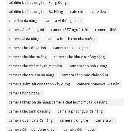
bộ điều khiển trung tâm Rạng Đông
bộ điều khiển trung tâm Đà Nẵng
cafe chill
cafe đẹp
cafe đẹp đà nẵng
camera AI thông minh
camera AI đếm người
camera PTZ ngoài trời
camera UNV
camera ai đà nẵng
camera bosch cho nhà xưởng
camera cho công trình
camera cho kho lạnh
camera cho kho xưởng
camera cho khu vực công cộng
camera cho nhà máy thực phẩm
camera cho nhà xưởng
camera cho trẻ em đà nẵng
camera cảnh báo cháy nổ AI
camera giám sát công trình xây dựng
camera honeywell đà nẵn
camera hồng ngoại
camera kbvision đà nẵng; camera chất lượng mỹ tại đà nẵng;
camera đà nẵng
camera kho lạnh đà nẵng
camera phạt nguội đà nẵng
camera quán cafe đà nẵng
camera trông trẻ
camera wifi
camera đếm lưu lượng khách
camera đếm người