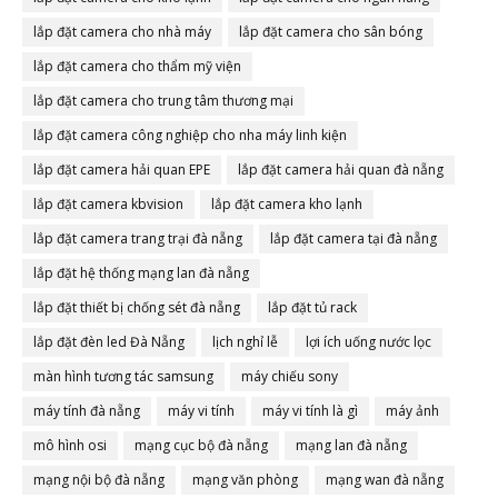
lắp đặt camera cho nhà máy
lắp đặt camera cho sân bóng
lắp đặt camera cho thẩm mỹ viện
lắp đặt camera cho trung tâm thương mại
lắp đặt camera công nghiệp cho nha máy linh kiện
lắp đặt camera hải quan EPE
lắp đặt camera hải quan đà nẵng
lắp đặt camera kbvision
lắp đặt camera kho lạnh
lắp đặt camera trang trại đà nẵng
lắp đặt camera tại đà nẵng
lắp đặt hệ thống mạng lan đà nẵng
lắp đặt thiết bị chống sét đà nẵng
lắp đặt tủ rack
lắp đặt đèn led Đà Nẵng
lịch nghỉ lễ
lợi ích uống nước lọc
màn hình tương tác samsung
máy chiếu sony
máy tính đà nẵng
máy vi tính
máy vi tính là gì
máy ảnh
mô hình osi
mạng cục bộ đà nẵng
mạng lan đà nẵng
mạng nội bộ đà nẵng
mạng văn phòng
mạng wan đà nẵng