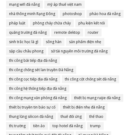
mạng wifi đà nẵng
mỹ áp thuế việt nam
nhà thông minh Rạng Đông
photoshop
pháo hoa đà nẵng
pháp luật
phòng cháy chữa cháy
phụ kiện kết nối
quãng trường đà nẵng
remote dektop
router
sinh trắc học là gì
sông hàn
sản phẩm điện nhẹ
sập cầu châu phong
sở tài nguyên môi trường đà nẵng
thi công bãi tiếp địa đà nẵng
thi công chống sét lan truyền Đà Nẵng
thi công cọc tiếp địa đà nẵng
thi công cột chống sét đà nẵng
thi công hệ thống tiếp địa đà nẵng
thi công mạng văn phòng đà nẵng
thiết bị mạng ruijie đà nẵng
thiết bị truyền tin báo sự cố
thiết bị điện nhẹ đà nẵng
thung lũng silicon đà nẵng
thuế đối ứng
thể thao
thị trường
tiền ảo
top hotel đà nẵng
trump