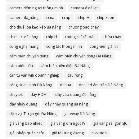
camera đếm người thông minh
camera ở đà lạt
camera-đà_nẵng
ccna
ccnp
chip H
chip xeon
cho thuê loa kẹo kéo đà nẵng
chuông bao cháy
chính trị đà nẵng
chíp H
chứng chỉ kế toán
chữa cháy
công nghệ mạng
công tắc thông minh
công viên giải trí
cảm biến chuyển động
cảm biến chuyển động Đà Nẵng
cảm biến cửa
cảm biến hiện điện Đà Nẵng
cần tư vấn wifi doanh nghiệp
cầu rồng
cổng từ an ninh Đà Nẵng
dahua
den led âm trần Đà Nẵng
draytek
dây HDMI
dây cáp quang đà nẵng
dây nhảy quang
dây nhảy quang đà nẵng
dịch vụ IT trọn gói Đà Nẵng
gateway Đà Nẵng
giá vàng bao nhiêu
giá vàng kim ngọc IV
giá vàng sài gòn SJC
giải pháp quán cafe
giỗ tổ Hùng Vương
hikvision