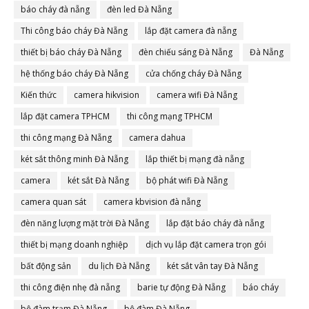
báo cháy đà nẵng
đèn led Đà Nẵng
Thi công báo cháy Đà Nẵng
lắp đặt camera đà nẵng
thiết bị báo cháy Đà Nẵng
đèn chiếu sáng Đà Nẵng
Đà Nẵng
hệ thống báo cháy Đà Nẵng
cửa chống cháy Đà Nẵng
Kiến thức
camera hikvision
camera wifi Đà Nẵng
lắp đặt camera TPHCM
thi công mạng TPHCM
thi công mạng Đà Nẵng
camera dahua
két sắt thông minh Đà Nẵng
lắp thiết bị mạng đà nẵng
camera
két sắt Đà Nẵng
bộ phát wifi Đà Nẵng
camera quan sát
camera kbvision đà nẵng
đèn năng lượng mặt trời Đà Nẵng
lắp đặt báo cháy đà nẵng
thiết bị mạng doanh nghiệp
dịch vụ lắp đặt camera trọn gói
bất động sản
du lịch Đà Nẵng
két sắt vân tay Đà Nẵng
thi công điện nhẹ đà nẵng
barie tự động Đà Nẵng
báo cháy
bộ đàm trạm Đà Nẵng
bộ đàm Đà Nẵng