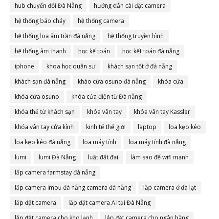
hub chuyển đổi Đà Nẵng
hướng dẫn cài đặt camera
hệ thống báo cháy
hệ thống camera
hệ thống loa âm trần đà nẵng
hệ thống truyền hình
hệ thống âm thanh
học kế toán
học kết toán đà nẵng
iphone
khoa học quân sự
khách sạn tốt ở đà nẵng
khách sạn đà nẵng
kháo cửa osuno đà nẵng
khóa cửa
khóa cửa osuno
khóa cửa điện từ Đà nẵng
khóa thẻ từ khách sạn
khóa vân tay
khóa vân tay Kassler
khóa vân tay cửa kính
kinh tế thế giới
laptop
loa kẹo kéo
loa kẹo kéo đà nẵng
loa máy tính
loa máy tính đà nẵng
lumi
lumi Đà Nẵng
luật đất đai
làm sao để wifi mạnh
lắp camera farmstay đà nẵng
lắp camera imou đà nẵng camera đà nẵng
lắp camera ở đà lạt
lắp đặt camera
lắp đặt camera AI tại Đà Nẵng
lắp đặt camera cho kho lạnh
lắp đặt camera cho ngân hàng