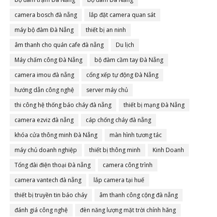
camera bosch đà nẵng
lắp đặt camera quan sát
máy bộ đàm Đà Nẵng
thiết bị an ninh
âm thanh cho quán cafe đà nẵng
Du lịch
Máy chấm công Đà Nẵng
bộ đàm cầm tay Đà Nẵng
camera imou đà nẵng
cổng xếp tự động Đà Nẵng
hướng dẫn công nghệ
server máy chủ
thi công hệ thống báo cháy đà nẵng
thiết bị mạng Đà Nẵng
camera ezviz đà nẵng
cáp chống cháy đà nẵng
khóa cửa thông minh Đà Nẵng
màn hình tương tác
máy chủ doanh nghiệp
thiết bị thông minh
Kinh Doanh
Tổng đài điện thoại Đà nẵng
camera công trình
camera vantech đà nẵng
lắp camera tại huế
thiết bị truyền tin báo cháy
âm thanh công cộng đà nẵng
đánh giá công nghệ
đèn năng lượng mặt trời chính hãng