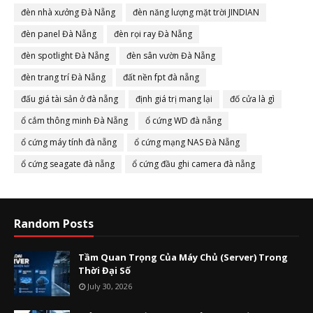
đèn nhà xưởng Đà Nẵng
đèn năng lượng mặt trời JINDIAN
đèn panel Đà Nẵng
đèn rọi ray Đà Nẵng
đèn spotlight Đà Nẵng
đèn sân vườn Đà Nẵng
đèn trang trí Đà Nẵng
đất nền fpt đà nẵng
đấu giá tài sản ở đà nẵng
định giá trị mang lại
đố cửa là gì
ổ cắm thông minh Đà Nẵng
ổ cứng WD đà nẵng
ổ cứng máy tính đà nẵng
ổ cứng mạng NAS Đà Nẵng
ổ cứng seagate đà nẵng
ổ cứng đầu ghi camera đà nẵng
Random Posts
Tầm Quan Trọng Của Máy Chủ (Server) Trong
Thời Đại Số
July 30, 2026