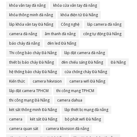
khóa vân tay đà nẵng
khóa cửa vân tay đà nẵng
khóa thông minh đà nẵng
khóa điện tử Đà Nẵng
lắp khóa vân tay Đà Nẵng
Công nghệ
lắp camera đà nẵng
camera đà nẵng
âm thanh đà nẵng
cổng tự động Đà Nẵng
báo cháy đà nẵng
đèn led Đà Nẵng
Thi công báo cháy Đà Nẵng
lắp đặt camera đà nẵng
thiết bị báo cháy Đà Nẵng
đèn chiếu sáng Đà Nẵng
Đà Nẵng
hệ thống báo cháy Đà Nẵng
cửa chống cháy Đà Nẵng
Kiến thức
camera hikvision
camera wifi Đà Nẵng
lắp đặt camera TPHCM
thi công mạng TPHCM
thi công mạng Đà Nẵng
camera dahua
két sắt thông minh Đà Nẵng
lắp thiết bị mạng đà nẵng
camera
két sắt Đà Nẵng
bộ phát wifi Đà Nẵng
camera quan sát
camera kbvision đà nẵng