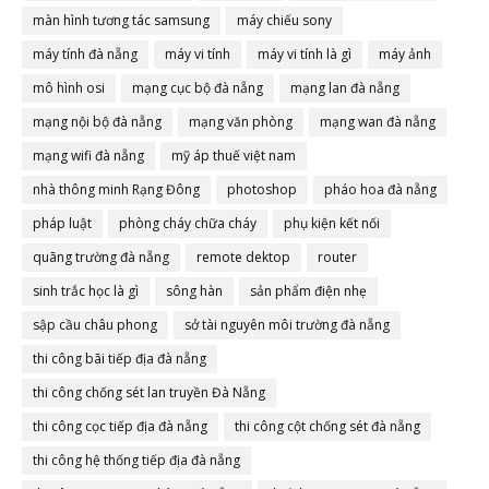
màn hình tương tác samsung
máy chiếu sony
máy tính đà nẵng
máy vi tính
máy vi tính là gì
máy ảnh
mô hình osi
mạng cục bộ đà nẵng
mạng lan đà nẵng
mạng nội bộ đà nẵng
mạng văn phòng
mạng wan đà nẵng
mạng wifi đà nẵng
mỹ áp thuế việt nam
nhà thông minh Rạng Đông
photoshop
pháo hoa đà nẵng
pháp luật
phòng cháy chữa cháy
phụ kiện kết nối
quãng trường đà nẵng
remote dektop
router
sinh trắc học là gì
sông hàn
sản phẩm điện nhẹ
sập cầu châu phong
sở tài nguyên môi trường đà nẵng
thi công bãi tiếp địa đà nẵng
thi công chống sét lan truyền Đà Nẵng
thi công cọc tiếp địa đà nẵng
thi công cột chống sét đà nẵng
thi công hệ thống tiếp địa đà nẵng