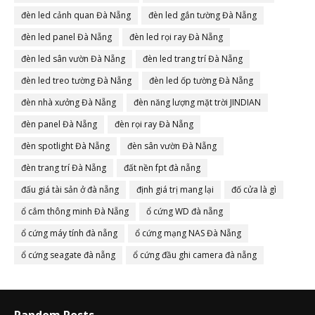
đèn led cảnh quan Đà Nẵng
đèn led gắn tường Đà Nẵng
đèn led panel Đà Nẵng
đèn led rọi ray Đà Nẵng
đèn led sân vườn Đà Nẵng
đèn led trang trí Đà Nẵng
đèn led treo tường Đà Nẵng
đèn led ốp tường Đà Nẵng
đèn nhà xưởng Đà Nẵng
đèn năng lượng mặt trời JINDIAN
đèn panel Đà Nẵng
đèn rọi ray Đà Nẵng
đèn spotlight Đà Nẵng
đèn sân vườn Đà Nẵng
đèn trang trí Đà Nẵng
đất nền fpt đà nẵng
đấu giá tài sản ở đà nẵng
định giá trị mang lại
đố cửa là gì
ổ cắm thông minh Đà Nẵng
ổ cứng WD đà nẵng
ổ cứng máy tính đà nẵng
ổ cứng mạng NAS Đà Nẵng
ổ cứng seagate đà nẵng
ổ cứng đầu ghi camera đà nẵng
Random Posts