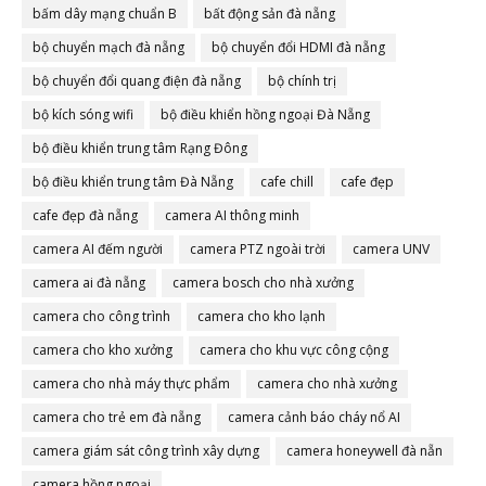
bấm dây mạng chuẩn B
bất động sản đà nẵng
bộ chuyển mạch đà nẵng
bộ chuyển đổi HDMI đà nẵng
bộ chuyển đổi quang điện đà nẵng
bộ chính trị
bộ kích sóng wifi
bộ điều khiển hồng ngoại Đà Nẵng
bộ điều khiển trung tâm Rạng Đông
bộ điều khiển trung tâm Đà Nẵng
cafe chill
cafe đẹp
cafe đẹp đà nẵng
camera AI thông minh
camera AI đếm người
camera PTZ ngoài trời
camera UNV
camera ai đà nẵng
camera bosch cho nhà xưởng
camera cho công trình
camera cho kho lạnh
camera cho kho xưởng
camera cho khu vực công cộng
camera cho nhà máy thực phẩm
camera cho nhà xưởng
camera cho trẻ em đà nẵng
camera cảnh báo cháy nổ AI
camera giám sát công trình xây dựng
camera honeywell đà nẵn
camera hồng ngoại