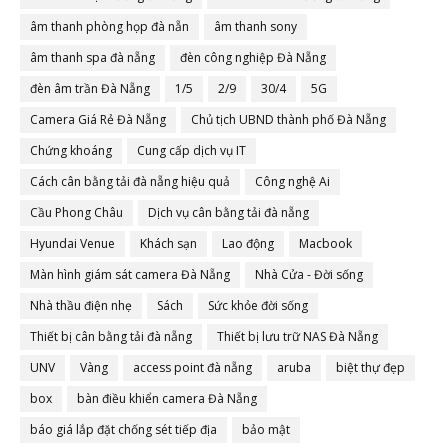
âm thanh phòng họp đà nẵn
âm thanh sony
âm thanh spa đà nẵng
đèn công nghiệp Đà Nẵng
đèn âm trần Đà Nẵng
1/5
2/9
30/4
5G
Camera Giá Rẻ Đà Nẵng
Chủ tịch UBND thành phố Đà Nẵng
Chứng khoáng
Cung cấp dịch vụ IT
Cách cân bằng tải đà nẵng hiệu quả
Công nghệ Ai
Cầu Phong Châu
Dịch vụ cân bằng tải đà nẵng
Hyundai Venue
Khách sạn
Lao động
Macbook
Màn hình giám sát camera Đà Nẵng
Nhà Cửa - Đời sống
Nhà thầu điện nhẹ
Sách
Sức khỏe đời sống
Thiết bị cân bằng tải đà nẵng
Thiết bị lưu trữ NAS Đà Nẵng
UNV
Vàng
access point đà nẵng
aruba
biệt thự đẹp
box
bàn điều khiển camera Đà Nẵng
báo giá lắp đặt chống sét tiếp địa
bảo mật