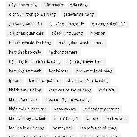
dây nhảy quang
dây nhảy quang đà nẵng
dịch vụ IT trọn gói Đà Nẵng
gateway Đà Nẵng
giá vàng bao nhiêu
giá vàng kim ngọc IV
giá vàng sài gòn SJC
giải pháp quán cafe
giỗ tổ Hùng Vương
hikvision
hub chuyển đổi Đà Nẵng
hướng dẫn cài đặt camera
hệ thống báo cháy
hệ thống camera
hệ thống loa âm trần đà nẵng
hệ thống truyền hình
hệ thống âm thanh
học kế toán
học kết toán đà nẵng
iphone
khoa học quân sự
khách sạn tốt ở đà nẵng
khách sạn đà nẵng
kháo cửa osuno đà nẵng
khóa cửa
khóa cửa osuno
khóa cửa điện từ Đà nẵng
khóa thẻ từ khách sạn
khóa vân tay
khóa vân tay Kassler
khóa vân tay cửa kính
kinh tế thế giới
laptop
loa kẹo kéo
loa kẹo kéo đà nẵng
loa máy tính
loa máy tính đà nẵng