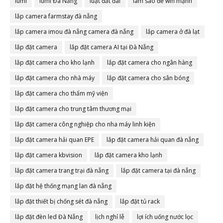
lumi
lumi Đà Nẵng
luật đất đai
làm sao để wifi mạnh
lắp camera farmstay đà nẵng
lắp camera imou đà nẵng camera đà nẵng
lắp camera ở đà lạt
lắp đặt camera
lắp đặt camera AI tại Đà Nẵng
lắp đặt camera cho kho lạnh
lắp đặt camera cho ngân hàng
lắp đặt camera cho nhà máy
lắp đặt camera cho sân bóng
lắp đặt camera cho thẩm mỹ viện
lắp đặt camera cho trung tâm thương mại
lắp đặt camera công nghiệp cho nha máy linh kiện
lắp đặt camera hải quan EPE
lắp đặt camera hải quan đà nẵng
lắp đặt camera kbvision
lắp đặt camera kho lạnh
lắp đặt camera trang trại đà nẵng
lắp đặt camera tại đà nẵng
lắp đặt hệ thống mạng lan đà nẵng
lắp đặt thiết bị chống sét đà nẵng
lắp đặt tủ rack
lắp đặt đèn led Đà Nẵng
lịch nghỉ lễ
lợi ích uống nước lọc