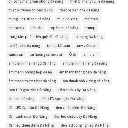
thi công mạng văn phòng đà nẵng
thiết bị mạng ruijie đà nẵng
thiết bị truyền tin báo sự cố
thiết bị điện nhẹ đà nẵng
thung lũng silicon đà nẵng
thuế đối ứng
thể thao
thị trường
tiền ảo
top hotel đà nẵng
trump
trung tâm phát triển quỹ đất đà nẵng
tủ mạng Đà Nẵng
tủ điện nhẹ đà nẵng
tự học kế toán
unv việt nam
windown
xu hướng camera ai
Ô tô
âm thanh
âm thanh nhà hangd đà nẵng
âm thanh nhà hàng đà nẵng
âm thanh phòng họp đà nẵ
âm thanh thông báo đà nẵng
âm thanh trường học đà nẵng
âm thnah nhà xưởng đà nẵng
Đèn LED gắn trần Đà Nẵng
Đèn chiếu cây Đà Nẵng
đen led đà nẵng
đèn LED spotlight Đà Nẵng
đèn LED ốp trần Đà Nẵng
đèn chiếu điểm Đà Nẵng
đèn cảnh quan Đà Nẵng
đèn led chiếu cây Đà Nẵng
đèn led chiếu điểm Đà Nẵng
đèn led công nghiệp Đà Nẵng