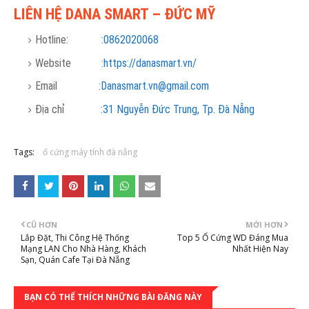
LIÊN HỆ DANA SMART – ĐỨC MỸ
Hotline: :
0862020068
Website :
https://danasmart.vn/
Email :
Danasmart.vn@gmail.com
Địa chỉ :
31 Nguyễn Đức Trung, Tp. Đà Nẵng
Tags:
ổ cứng máy tính đà nẵng
CŨ HƠN
MỚI HƠN
Lắp Đặt, Thi Công Hệ Thống
Top 5 Ổ Cứng WD Đáng Mua
Mạng LAN Cho Nhà Hàng, Khách
Nhất Hiện Nay
Sạn, Quán Cafe Tại Đà Nẵng
BẠN CÓ THỂ THÍCH NHỮNG BÀI ĐĂNG NÀY