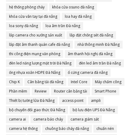
hệ thống phòng cháy
khóa cửa osuno đà nẵng
khóa cửa vân tay tại đà nẵng
loa hay đà nẵng
loa sony đà nẵng
loa âm trần Đà nẵng
lắp camera cho xưởng sản xuất
lắp đặt chống sét đà nẵng
lắp đặt âm thanh quán cafe đà nẵng
nhà thông minh Đà Nẵng
thi công điện mạng văn phòng
âm thanh hội nghị đà nẵng
đèn led năng lượng mặt trời Đà Nẵng
đèn led âm trần Đà nẵng
ống nhựa xoắn HDPE Đà Nẵng
ổ cứng camera đà nẵng
Chip K
Cân bằng tải đà nẵng
Intel Core
Máy chấm công
Phần mềm
Review
Router cân bằng tải
Smart Phone
Thiết bị tường lửa Đà Nẵng
access point
ampli
bộ chuyển đổi giao thức Đà Nẵng
bộ lưu điện UPS Đà Nẵng
camera ai
camera báo cháy
camera giám sát
camera hệ thống
chuông báo cháy đà nẵng
chuẩn nén