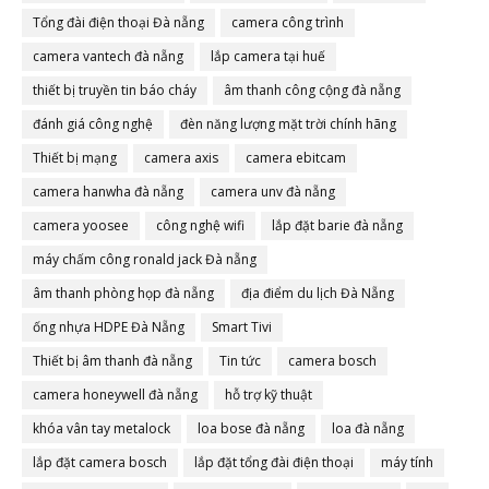
Tổng đài điện thoại Đà nẵng
camera công trình
camera vantech đà nẵng
lắp camera tại huế
thiết bị truyền tin báo cháy
âm thanh công cộng đà nẵng
đánh giá công nghệ
đèn năng lượng mặt trời chính hãng
Thiết bị mạng
camera axis
camera ebitcam
camera hanwha đà nẵng
camera unv đà nẵng
camera yoosee
công nghệ wifi
lắp đặt barie đà nẵng
máy chấm công ronald jack Đà nẵng
âm thanh phòng họp đà nẵng
địa điểm du lịch Đà Nẵng
ống nhựa HDPE Đà Nẵng
Smart Tivi
Thiết bị âm thanh đà nẵng
Tin tức
camera bosch
camera honeywell đà nẵng
hỗ trợ kỹ thuật
khóa vân tay metalock
loa bose đà nẵng
loa đà nẵng
lắp đặt camera bosch
lắp đặt tổng đài điện thoại
máy tính