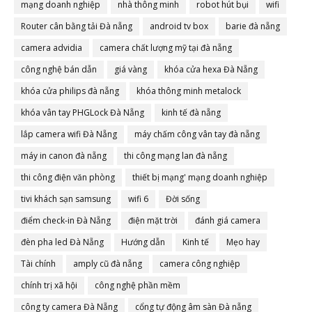
mạng doanh nghiệp
nhà thông minh
robot hút bụi
wifi
Router cân bằng tải Đà nẵng
android tv box
barie đà nẵng
camera advidia
camera chất lượng mỹ tại đà nẵng
công nghệ bán dẫn
giá vàng
khóa cửa hexa Đà Nẵng
khóa cửa philips đà nẵng
khóa thông minh metalock
khóa vân tay PHGLock Đà Nẵng
kinh tế đà nẵng
lắp camera wifi Đà Nẵng
máy chấm công vân tay đà nẵng
máy in canon đà nẵng
thi công mạng lan đà nẵng
thi công điện văn phòng
thiết bị mạng' mạng doanh nghiệp
tivi khách sạn samsung
wifi 6
Đời sống
điểm check-in Đà Nẵng
điện mặt trời
đánh giá camera
đèn pha led Đà Nẵng
Hướng dẫn
Kinh tế
Mẹo hay
Tài chính
amply cũ đà nẵng
camera công nghiệp
chính trị xã hội
công nghệ phần mềm
công ty camera Đà Nẵng
cổng tự động âm sàn Đà nẵng