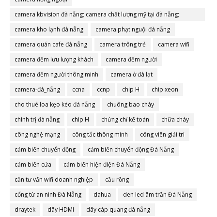
camera kbvision đà nẵng; camera chất lượng mỹ tại đà nẵng;
camera đà nẵng
camera kho lạnh đà nẵng
camera phạt nguội đà nẵng
camera quán cafe đà nẵng
camera trông trẻ
camera wifi
camera đếm lưu lượng khách
camera đếm người
camera đếm người thông minh
camera ở đà lạt
camera-đà_nẵng
ccna
ccnp
chip H
chip xeon
cho thuê loa kẹo kéo đà nẵng
chuông bao cháy
chính trị đà nẵng
chíp H
chứng chỉ kế toán
chữa cháy
công nghệ mạng
công tắc thông minh
công viên giải trí
cảm biến chuyển động
cảm biến chuyển động Đà Nẵng
cảm biến cửa
cảm biến hiện điện Đà Nẵng
cần tư vấn wifi doanh nghiệp
cầu rồng
cổng từ an ninh Đà Nẵng
dahua
den led âm trần Đà Nẵng
draytek
dây HDMI
dây cáp quang đà nẵng