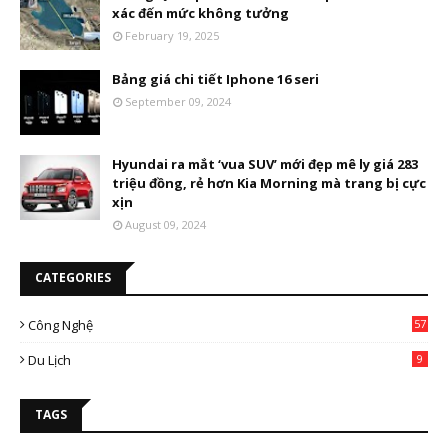
xác đến mức không tưởng
February 19, 2025
Bảng giá chi tiết Iphone 16 seri
September 09, 2024
Hyundai ra mắt ‘vua SUV’ mới đẹp mê ly giá 283
triệu đồng, rẻ hơn Kia Morning mà trang bị cực
xịn
August 09, 2024
CATEGORIES
Công Nghệ
57
Du Lịch
9
TAGS