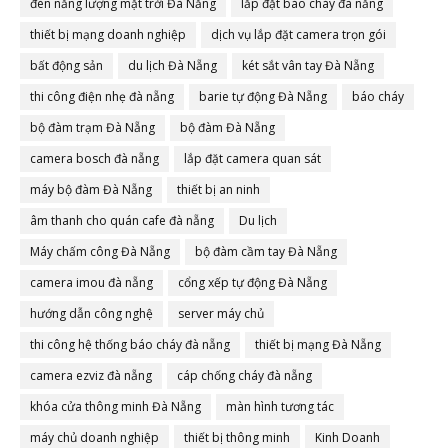
đèn năng lượng mặt trời Đà Nẵng
lắp đặt báo cháy đà nẵng
thiết bị mạng doanh nghiệp
dịch vụ lắp đặt camera trọn gói
bất động sản
du lịch Đà Nẵng
két sắt vân tay Đà Nẵng
thi công điện nhẹ đà nẵng
barie tự động Đà Nẵng
báo cháy
bộ đàm trạm Đà Nẵng
bộ đàm Đà Nẵng
camera bosch đà nẵng
lắp đặt camera quan sát
máy bộ đàm Đà Nẵng
thiết bị an ninh
âm thanh cho quán cafe đà nẵng
Du lịch
Máy chấm công Đà Nẵng
bộ đàm cầm tay Đà Nẵng
camera imou đà nẵng
cổng xếp tự động Đà Nẵng
hướng dẫn công nghệ
server máy chủ
thi công hệ thống báo cháy đà nẵng
thiết bị mạng Đà Nẵng
camera ezviz đà nẵng
cáp chống cháy đà nẵng
khóa cửa thông minh Đà Nẵng
màn hình tương tác
máy chủ doanh nghiệp
thiết bị thông minh
Kinh Doanh