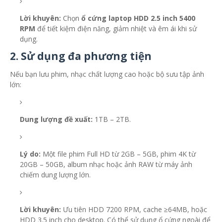
Lời khuyên:
Chọn
ổ cứng laptop HDD 2.5 inch 5400
RPM
để tiết kiệm điện năng, giảm nhiệt và êm ái khi sử
dụng.
2. Sử dụng đa phương tiện
Nếu bạn lưu phim, nhạc chất lượng cao hoặc bộ sưu tập ảnh
lớn:
Dung lượng đề xuất:
1TB – 2TB.
Lý do:
Một file phim Full HD từ 2GB – 5GB, phim 4K từ
20GB – 50GB, album nhạc hoặc ảnh RAW từ máy ảnh
chiếm dung lượng lớn.
Lời khuyên:
Ưu tiên HDD 7200 RPM, cache ≥64MB, hoặc
HDD 3.5 inch cho desktop. Có thể sử dụng ổ cứng ngoài để