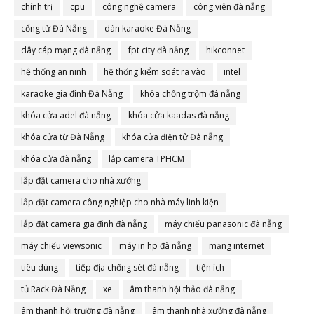
chính trị
cpu
công nghệ camera
công viên đà nẵng
cổng từ Đà Nẵng
dàn karaoke Đà Nẵng
dây cáp mạng đà nẵng
fpt city đà nẵng
hikconnet
hệ thống an ninh
hệ thống kiểm soát ra vào
intel
karaoke gia đình Đà Nẵng
khóa chống trộm đà nẵng
khóa cửa adel đà nẵng
khóa cửa kaadas đà nẵng
khóa cửa từ Đà Nẵng
khóa cửa điện tử Đà nẵng
khóa cửa đà nẵng
lắp camera TPHCM
lắp đặt camera cho nhà xưởng
lắp đặt camera công nghiệp cho nhà máy linh kiện
lắp đặt camera gia đình đà nẵng
máy chiếu panasonic đà nẵng
máy chiếu viewsonic
máy in hp đà nẵng
mạng internet
tiêu dùng
tiếp địa chống sét đà nẵng
tiện ích
tủ Rack Đà Nẵng
xe
âm thanh hội thảo đà nẵng
âm thanh hội trường đà nẵng
âm thanh nhà xưởng đà nẵng