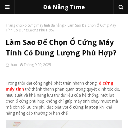
Đà Nẵng Time
Trang chủ
ổ cứng máy tính đà nẵng
Làm Sao Để Chọn Ổ Cứng Máy
Tính Có Dung Lượng Phù Hợp?
Làm Sao Để Chọn Ổ Cứng Máy
Tính Có Dung Lượng Phù Hợp?
thao
Tháng 9 09, 2025
Trong thời đại công nghệ phát triển nhanh chóng,
ổ cứng
máy tính
trở thành thành phần quan trọng quyết định tốc độ,
hiệu suất và khả năng lưu trữ dữ liệu của hệ thống. Một lựa
chọn ổ cứng phù hợp không chỉ giúp máy tính chạy mượt mà
mà còn tối ưu chi phí, đặc biệt với
ổ cứng laptop
khi khả
năng nâng cấp thường bị hạn chế.