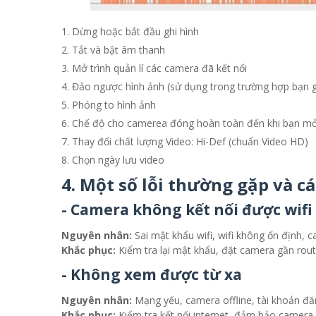
Dừng hoặc bắt đầu ghi hình
Tắt và bật âm thanh
Mở trình quản lí các camera đã kết nối
Đảo ngược hình ảnh (sử dụng trong trường hợp bạn gắ
Phóng to hình ảnh
Chế độ cho camerea đóng hoàn toàn đến khi bạn mở 
Thay đổi chất lượng Video: Hi-Def (chuẩn Video HD)
Chọn ngày lưu video
4. Một số lỗi thường gặp và c
- Camera không kết nối được wifi
Nguyên nhân:
Sai mật khẩu wifi, wifi không ổn định, 
Khắc phục:
Kiểm tra lại mật khẩu, đặt camera gần router
- Không xem được từ xa
Nguyên nhân:
Mạng yếu, camera offline, tài khoản đă
Khắc phục:
Kiểm tra kết nối internet, đảm bảo camera