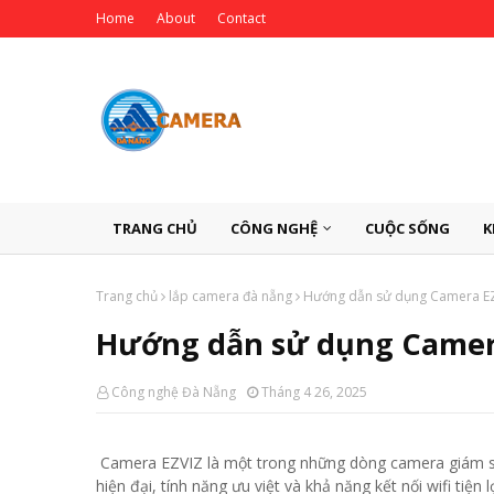
Home
About
Contact
TRANG CHỦ
CÔNG NGHỆ
CUỘC SỐNG
K
Trang chủ
lắp camera đà nẵng
Hướng dẫn sử dụng Camera EZ
Hướng dẫn sử dụng Camera
Công nghệ Đà Nẵng
Tháng 4 26, 2025
Camera EZVIZ là một trong những dòng camera giám sá
hiện đại, tính năng ưu việt và khả năng kết nối wifi tiệ