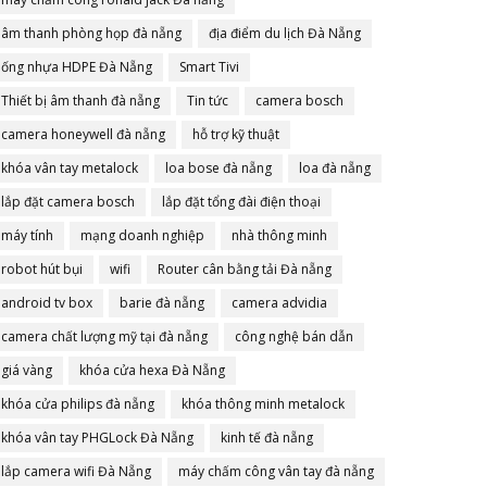
âm thanh phòng họp đà nẵng
địa điểm du lịch Đà Nẵng
ống nhựa HDPE Đà Nẵng
Smart Tivi
Thiết bị âm thanh đà nẵng
Tin tức
camera bosch
camera honeywell đà nẵng
hỗ trợ kỹ thuật
khóa vân tay metalock
loa bose đà nẵng
loa đà nẵng
lắp đặt camera bosch
lắp đặt tổng đài điện thoại
máy tính
mạng doanh nghiệp
nhà thông minh
robot hút bụi
wifi
Router cân bằng tải Đà nẵng
android tv box
barie đà nẵng
camera advidia
camera chất lượng mỹ tại đà nẵng
công nghệ bán dẫn
giá vàng
khóa cửa hexa Đà Nẵng
khóa cửa philips đà nẵng
khóa thông minh metalock
khóa vân tay PHGLock Đà Nẵng
kinh tế đà nẵng
lắp camera wifi Đà Nẵng
máy chấm công vân tay đà nẵng