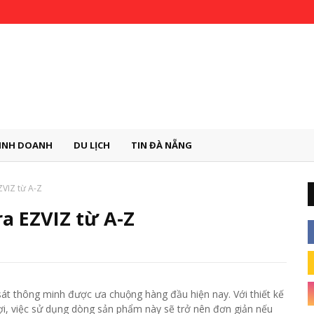
INH DOANH
DU LỊCH
TIN ĐÀ NẴNG
VIZ từ A-Z
 EZVIZ từ A-Z
t thông minh được ưa chuộng hàng đầu hiện nay. Với thiết kế
n lợi, việc sử dụng dòng sản phẩm này sẽ trở nên đơn giản nếu