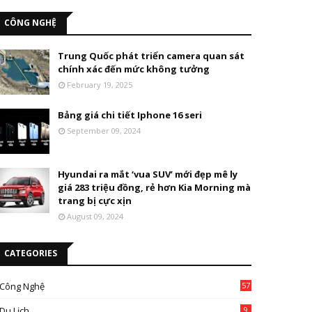
CÔNG NGHỆ
Trung Quốc phát triển camera quan sát
chính xác đến mức không tưởng
February 19, 2025
Bảng giá chi tiết Iphone 16 seri
September 09, 2024
Hyundai ra mắt ‘vua SUV’ mới đẹp mê ly
giá 283 triệu đồng, rẻ hơn Kia Morning mà
trang bị cực xịn
August 09, 2024
CATEGORIES
Công Nghệ
57
Du Lịch
9