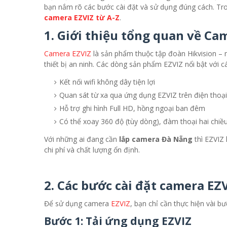
bạn nắm rõ các bước cài đặt và sử dụng đúng cách. Tro
camera EZVIZ từ A-Z
.
1. Giới thiệu tổng quan về Ca
Camera EZVIZ
là sản phẩm thuộc tập đoàn Hikvision – 
thiết bị an ninh. Các dòng sản phẩm EZVIZ nổi bật với c
Kết nối wifi không dây tiện lợi
Quan sát từ xa qua ứng dụng EZVIZ trên điện thoại
Hỗ trợ ghi hình Full HD, hồng ngoại ban đêm
Có thể xoay 360 độ (tùy dòng), đàm thoại hai chiề
Với những ai đang cần
lắp camera Đà Nẵng
thì EZVIZ 
chi phí và chất lượng ổn định.
2. Các bước cài đặt camera EZ
Để sử dụng camera
EZVIZ
, bạn chỉ cần thực hiện vài b
Bước 1: Tải ứng dụng EZVIZ