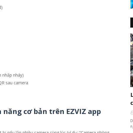
d)
n nhấp nháy)
 QR sau camera
 năng cơ bản trên EZVIZ
app
D
n
ết bị nếu lắp nhiều camera cùng lúc (ví dụ: “Camera phòng