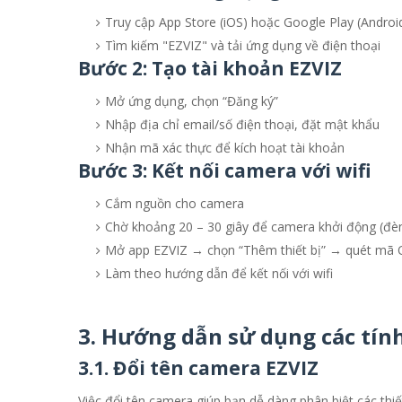
Truy cập App Store (iOS) hoặc Google Play (Androi
Tìm kiếm "EZVIZ" và tải ứng dụng về điện thoại
Bước 2: Tạo tài khoản EZVIZ
Mở ứng dụng, chọn “Đăng ký”
Nhập địa chỉ email/số điện thoại, đặt mật khẩu
Nhận mã xác thực để kích hoạt tài khoản
Bước 3: Kết nối camera với wifi
Cắm nguồn cho camera
Chờ khoảng 20 – 30 giây để camera khởi động (đè
Mở app EZVIZ → chọn “Thêm thiết bị” → quét mã
Làm theo hướng dẫn để kết nối với wifi
3.
Hướng dẫn sử dụng các tính
3.1. Đổi tên camera EZVIZ
Việc đổi tên camera giúp bạn dễ dàng phân biệt các thi