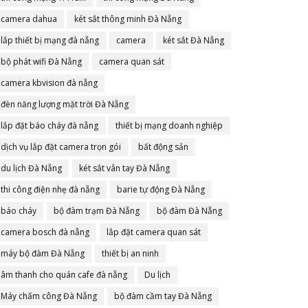
camera dahua
két sắt thông minh Đà Nẵng
lắp thiết bị mạng đà nẵng
camera
két sắt Đà Nẵng
bộ phát wifi Đà Nẵng
camera quan sát
camera kbvision đà nẵng
đèn năng lượng mặt trời Đà Nẵng
lắp đặt báo cháy đà nẵng
thiết bị mạng doanh nghiệp
dịch vụ lắp đặt camera trọn gói
bất động sản
du lịch Đà Nẵng
két sắt vân tay Đà Nẵng
thi công điện nhẹ đà nẵng
barie tự động Đà Nẵng
báo cháy
bộ đàm trạm Đà Nẵng
bộ đàm Đà Nẵng
camera bosch đà nẵng
lắp đặt camera quan sát
máy bộ đàm Đà Nẵng
thiết bị an ninh
âm thanh cho quán cafe đà nẵng
Du lịch
Máy chấm công Đà Nẵng
bộ đàm cầm tay Đà Nẵng