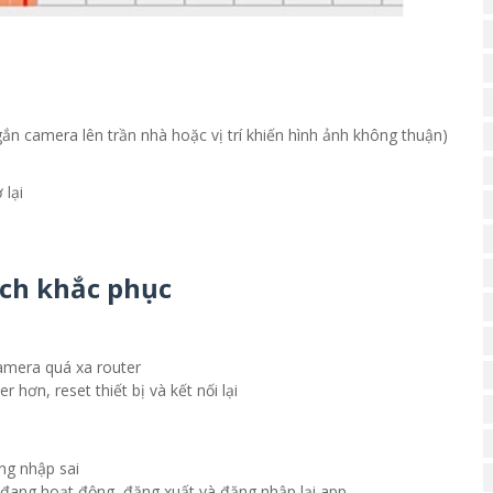
n camera lên trần nhà hoặc vị trí khiến hình ảnh không thuận)
lại
ách khắc phục
camera quá xa router
 hơn, reset thiết bị và kết nối lại
ng nhập sai
 đang hoạt động, đăng xuất và đăng nhập lại app