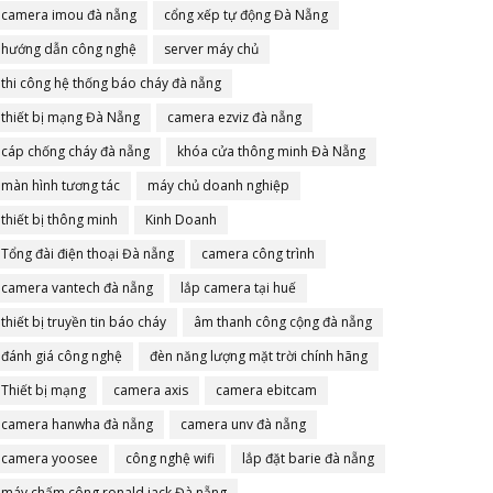
camera imou đà nẵng
cổng xếp tự động Đà Nẵng
hướng dẫn công nghệ
server máy chủ
thi công hệ thống báo cháy đà nẵng
thiết bị mạng Đà Nẵng
camera ezviz đà nẵng
cáp chống cháy đà nẵng
khóa cửa thông minh Đà Nẵng
màn hình tương tác
máy chủ doanh nghiệp
thiết bị thông minh
Kinh Doanh
Tổng đài điện thoại Đà nẵng
camera công trình
camera vantech đà nẵng
lắp camera tại huế
thiết bị truyền tin báo cháy
âm thanh công cộng đà nẵng
đánh giá công nghệ
đèn năng lượng mặt trời chính hãng
Thiết bị mạng
camera axis
camera ebitcam
camera hanwha đà nẵng
camera unv đà nẵng
camera yoosee
công nghệ wifi
lắp đặt barie đà nẵng
máy chấm công ronald jack Đà nẵng