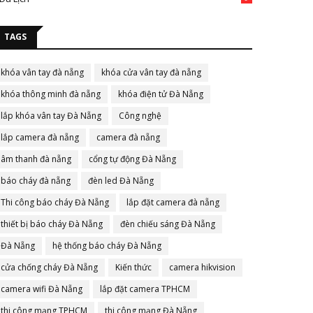
TAGS
khóa vân tay đà nẵng
khóa cửa vân tay đà nẵng
khóa thông minh đà nẵng
khóa điện tử Đà Nẵng
lắp khóa vân tay Đà Nẵng
Công nghệ
lắp camera đà nẵng
camera đà nẵng
âm thanh đà nẵng
cổng tự động Đà Nẵng
báo cháy đà nẵng
đèn led Đà Nẵng
Thi công báo cháy Đà Nẵng
lắp đặt camera đà nẵng
thiết bị báo cháy Đà Nẵng
đèn chiếu sáng Đà Nẵng
Đà Nẵng
hệ thống báo cháy Đà Nẵng
cửa chống cháy Đà Nẵng
Kiến thức
camera hikvision
camera wifi Đà Nẵng
lắp đặt camera TPHCM
thi công mạng TPHCM
thi công mạng Đà Nẵng