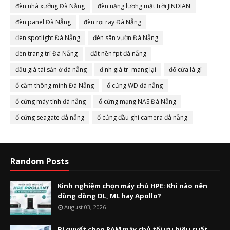
đèn nhà xưởng Đà Nẵng
đèn năng lượng mặt trời JINDIAN
đèn panel Đà Nẵng
đèn rọi ray Đà Nẵng
đèn spotlight Đà Nẵng
đèn sân vườn Đà Nẵng
đèn trang trí Đà Nẵng
đất nền fpt đà nẵng
đấu giá tài sản ở đà nẵng
định giá trị mang lại
đố cửa là gì
ổ cắm thông minh Đà Nẵng
ổ cứng WD đà nẵng
ổ cứng máy tính đà nẵng
ổ cứng mạng NAS Đà Nẵng
ổ cứng seagate đà nẵng
ổ cứng đầu ghi camera đà nẵng
Random Posts
Kinh nghiệm chọn máy chủ HPE: Khi nào nên
dùng dòng DL, ML hay Apollo?
August 03, 2026
Bí quyết chọn RAM máy chủ tối ưu hiệu suất