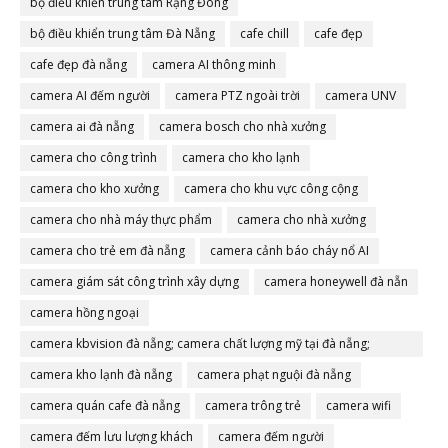
bộ điều khiển trung tâm Rạng Đông
bộ điều khiển trung tâm Đà Nẵng
cafe chill
cafe đẹp
cafe đẹp đà nẵng
camera AI thông minh
camera AI đếm người
camera PTZ ngoài trời
camera UNV
camera ai đà nẵng
camera bosch cho nhà xưởng
camera cho công trình
camera cho kho lạnh
camera cho kho xưởng
camera cho khu vực công cộng
camera cho nhà máy thực phẩm
camera cho nhà xưởng
camera cho trẻ em đà nẵng
camera cảnh báo cháy nổ AI
camera giám sát công trình xây dựng
camera honeywell đà nẵn
camera hồng ngoại
camera kbvision đà nẵng; camera chất lượng mỹ tại đà nẵng;
camera đà nẵng
camera kho lạnh đà nẵng
camera phạt nguội đà nẵng
camera quán cafe đà nẵng
camera trông trẻ
camera wifi
camera đếm lưu lượng khách
camera đếm người