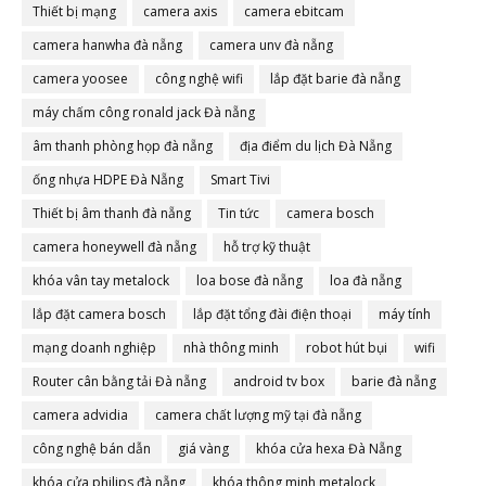
Thiết bị mạng
camera axis
camera ebitcam
camera hanwha đà nẵng
camera unv đà nẵng
camera yoosee
công nghệ wifi
lắp đặt barie đà nẵng
máy chấm công ronald jack Đà nẵng
âm thanh phòng họp đà nẵng
địa điểm du lịch Đà Nẵng
ống nhựa HDPE Đà Nẵng
Smart Tivi
Thiết bị âm thanh đà nẵng
Tin tức
camera bosch
camera honeywell đà nẵng
hỗ trợ kỹ thuật
khóa vân tay metalock
loa bose đà nẵng
loa đà nẵng
lắp đặt camera bosch
lắp đặt tổng đài điện thoại
máy tính
mạng doanh nghiệp
nhà thông minh
robot hút bụi
wifi
Router cân bằng tải Đà nẵng
android tv box
barie đà nẵng
camera advidia
camera chất lượng mỹ tại đà nẵng
công nghệ bán dẫn
giá vàng
khóa cửa hexa Đà Nẵng
khóa cửa philips đà nẵng
khóa thông minh metalock