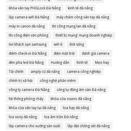
khóa vân tay PHGLock Đà Nẵng
kinh tế đà nẵng
lắp camera wifi Đà Nẵng
máy chấm công vân tay đà nẵng
máy in canon đà nẵng
thi công mạng lan đà nẵng
thi công điện văn phòng
thiết bị mạng' mạng doanh nghiệp
tivi khách sạn samsung
wifi 6
Đời sống
điểm check-in Đà Nẵng
điện mặt trời
đánh giá camera
đèn pha led Đà Nẵng
Hướng dẫn
Kinh tế
Mẹo hay
Tài chính
amply cũ đà nẵng
camera công nghiệp
chính trị xã hội
công nghệ phần mềm
công ty camera Đà Nẵng
cổng tự động âm sàn Đà nẵng
hệ thống phòng cháy
khóa cửa osuno đà nẵng
khóa cửa vân tay tại đà nẵng
loa hay đà nẵng
loa sony đà nẵng
loa âm trần Đà nẵng
lắp camera cho xưởng sản xuất
lắp đặt chống sét đà nẵng