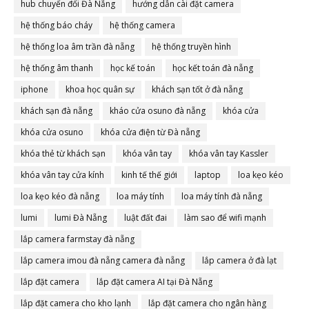
hub chuyển đổi Đà Nẵng
hướng dẫn cài đặt camera
hệ thống báo cháy
hệ thống camera
hệ thống loa âm trần đà nẵng
hệ thống truyền hình
hệ thống âm thanh
học kế toán
học kết toán đà nẵng
iphone
khoa học quân sự
khách sạn tốt ở đà nẵng
khách sạn đà nẵng
kháo cửa osuno đà nẵng
khóa cửa
khóa cửa osuno
khóa cửa điện từ Đà nẵng
khóa thẻ từ khách sạn
khóa vân tay
khóa vân tay Kassler
khóa vân tay cửa kính
kinh tế thế giới
laptop
loa kẹo kéo
loa kẹo kéo đà nẵng
loa máy tính
loa máy tính đà nẵng
lumi
lumi Đà Nẵng
luật đất đai
làm sao để wifi mạnh
lắp camera farmstay đà nẵng
lắp camera imou đà nẵng camera đà nẵng
lắp camera ở đà lạt
lắp đặt camera
lắp đặt camera AI tại Đà Nẵng
lắp đặt camera cho kho lạnh
lắp đặt camera cho ngân hàng