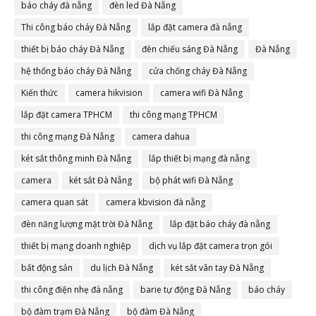
báo cháy đà nẵng
đèn led Đà Nẵng
Thi công báo cháy Đà Nẵng
lắp đặt camera đà nẵng
thiết bị báo cháy Đà Nẵng
đèn chiếu sáng Đà Nẵng
Đà Nẵng
hệ thống báo cháy Đà Nẵng
cửa chống cháy Đà Nẵng
Kiến thức
camera hikvision
camera wifi Đà Nẵng
lắp đặt camera TPHCM
thi công mạng TPHCM
thi công mạng Đà Nẵng
camera dahua
két sắt thông minh Đà Nẵng
lắp thiết bị mạng đà nẵng
camera
két sắt Đà Nẵng
bộ phát wifi Đà Nẵng
camera quan sát
camera kbvision đà nẵng
đèn năng lượng mặt trời Đà Nẵng
lắp đặt báo cháy đà nẵng
thiết bị mạng doanh nghiệp
dịch vụ lắp đặt camera trọn gói
bất động sản
du lịch Đà Nẵng
két sắt vân tay Đà Nẵng
thi công điện nhẹ đà nẵng
barie tự động Đà Nẵng
báo cháy
bộ đàm trạm Đà Nẵng
bộ đàm Đà Nẵng