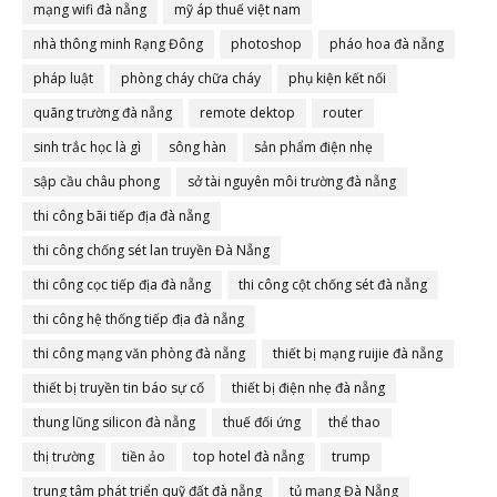
mạng wifi đà nẵng
mỹ áp thuế việt nam
nhà thông minh Rạng Đông
photoshop
pháo hoa đà nẵng
pháp luật
phòng cháy chữa cháy
phụ kiện kết nối
quãng trường đà nẵng
remote dektop
router
sinh trắc học là gì
sông hàn
sản phẩm điện nhẹ
sập cầu châu phong
sở tài nguyên môi trường đà nẵng
thi công bãi tiếp địa đà nẵng
thi công chống sét lan truyền Đà Nẵng
thi công cọc tiếp địa đà nẵng
thi công cột chống sét đà nẵng
thi công hệ thống tiếp địa đà nẵng
thi công mạng văn phòng đà nẵng
thiết bị mạng ruijie đà nẵng
thiết bị truyền tin báo sự cố
thiết bị điện nhẹ đà nẵng
thung lũng silicon đà nẵng
thuế đối ứng
thể thao
thị trường
tiền ảo
top hotel đà nẵng
trump
trung tâm phát triển quỹ đất đà nẵng
tủ mạng Đà Nẵng