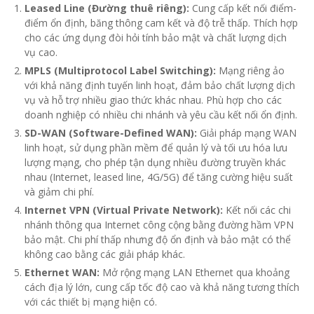
Leased Line (Đường thuê riêng):
Cung cấp kết nối điểm-
điểm ổn định, băng thông cam kết và độ trễ thấp. Thích hợp
cho các ứng dụng đòi hỏi tính bảo mật và chất lượng dịch
vụ cao.
MPLS (Multiprotocol Label Switching):
Mạng riêng ảo
với khả năng định tuyến linh hoạt, đảm bảo chất lượng dịch
vụ và hỗ trợ nhiều giao thức khác nhau. Phù hợp cho các
doanh nghiệp có nhiều chi nhánh và yêu cầu kết nối ổn định.
SD-WAN (Software-Defined WAN):
Giải pháp mạng WAN
linh hoạt, sử dụng phần mềm để quản lý và tối ưu hóa lưu
lượng mạng, cho phép tận dụng nhiều đường truyền khác
nhau (Internet, leased line, 4G/5G) để tăng cường hiệu suất
và giảm chi phí.
Internet VPN (Virtual Private Network):
Kết nối các chi
nhánh thông qua Internet công cộng bằng đường hầm VPN
bảo mật. Chi phí thấp nhưng độ ổn định và bảo mật có thể
không cao bằng các giải pháp khác.
Ethernet WAN:
Mở rộng mạng LAN Ethernet qua khoảng
cách địa lý lớn, cung cấp tốc độ cao và khả năng tương thích
với các thiết bị mạng hiện có.