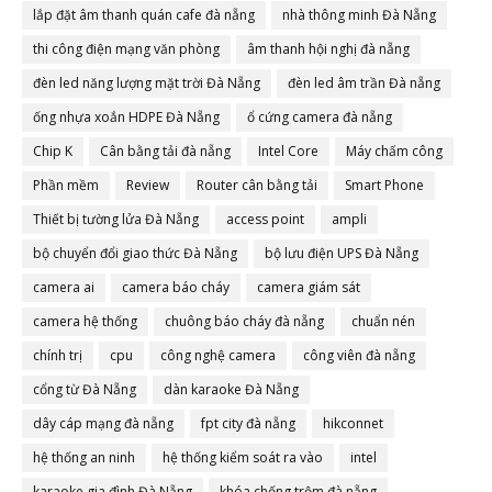
lắp đặt âm thanh quán cafe đà nẵng
nhà thông minh Đà Nẵng
thi công điện mạng văn phòng
âm thanh hội nghị đà nẵng
đèn led năng lượng mặt trời Đà Nẵng
đèn led âm trần Đà nẵng
ống nhựa xoắn HDPE Đà Nẵng
ổ cứng camera đà nẵng
Chip K
Cân bằng tải đà nẵng
Intel Core
Máy chấm công
Phần mềm
Review
Router cân bằng tải
Smart Phone
Thiết bị tường lửa Đà Nẵng
access point
ampli
bộ chuyển đổi giao thức Đà Nẵng
bộ lưu điện UPS Đà Nẵng
camera ai
camera báo cháy
camera giám sát
camera hệ thống
chuông báo cháy đà nẵng
chuẩn nén
chính trị
cpu
công nghệ camera
công viên đà nẵng
cổng từ Đà Nẵng
dàn karaoke Đà Nẵng
dây cáp mạng đà nẵng
fpt city đà nẵng
hikconnet
hệ thống an ninh
hệ thống kiểm soát ra vào
intel
karaoke gia đình Đà Nẵng
khóa chống trộm đà nẵng