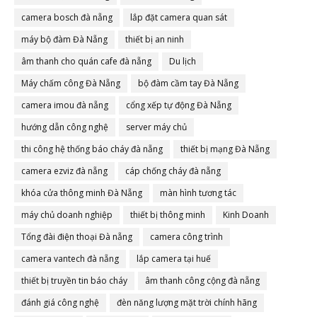
camera bosch đà nẵng
lắp đặt camera quan sát
máy bộ đàm Đà Nẵng
thiết bị an ninh
âm thanh cho quán cafe đà nẵng
Du lịch
Máy chấm công Đà Nẵng
bộ đàm cầm tay Đà Nẵng
camera imou đà nẵng
cổng xếp tự động Đà Nẵng
hướng dẫn công nghệ
server máy chủ
thi công hệ thống báo cháy đà nẵng
thiết bị mạng Đà Nẵng
camera ezviz đà nẵng
cáp chống cháy đà nẵng
khóa cửa thông minh Đà Nẵng
màn hình tương tác
máy chủ doanh nghiệp
thiết bị thông minh
Kinh Doanh
Tổng đài điện thoại Đà nẵng
camera công trình
camera vantech đà nẵng
lắp camera tại huế
thiết bị truyền tin báo cháy
âm thanh công cộng đà nẵng
đánh giá công nghệ
đèn năng lượng mặt trời chính hãng