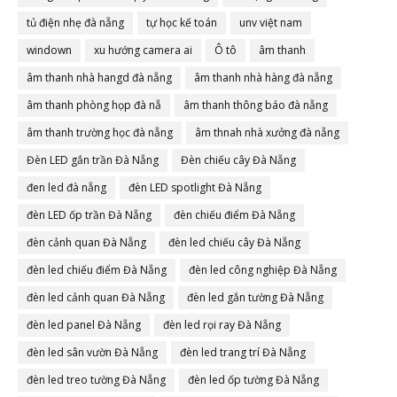
tủ điện nhẹ đà nẵng
tự học kế toán
unv việt nam
windown
xu hướng camera ai
Ô tô
âm thanh
âm thanh nhà hangd đà nẵng
âm thanh nhà hàng đà nẵng
âm thanh phòng họp đà nẵ
âm thanh thông báo đà nẵng
âm thanh trường học đà nẵng
âm thnah nhà xưởng đà nẵng
Đèn LED gắn trần Đà Nẵng
Đèn chiếu cây Đà Nẵng
đen led đà nẵng
đèn LED spotlight Đà Nẵng
đèn LED ốp trần Đà Nẵng
đèn chiếu điểm Đà Nẵng
đèn cảnh quan Đà Nẵng
đèn led chiếu cây Đà Nẵng
đèn led chiếu điểm Đà Nẵng
đèn led công nghiệp Đà Nẵng
đèn led cảnh quan Đà Nẵng
đèn led gắn tường Đà Nẵng
đèn led panel Đà Nẵng
đèn led rọi ray Đà Nẵng
đèn led sân vườn Đà Nẵng
đèn led trang trí Đà Nẵng
đèn led treo tường Đà Nẵng
đèn led ốp tường Đà Nẵng