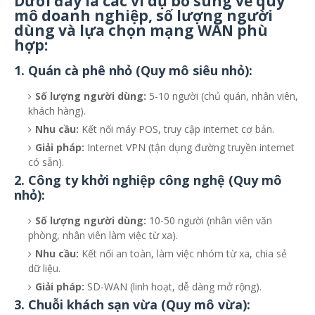
Dưới đây là các ví dụ bổ sung về quy
mô doanh nghiệp, số lượng người
dùng và lựa chọn mạng WAN phù
hợp:
1. Quán cà phê nhỏ (Quy mô siêu nhỏ):
Số lượng người dùng:
5-10 người (chủ quán, nhân viên,
khách hàng).
Nhu cầu:
Kết nối máy POS, truy cập internet cơ bản.
Giải pháp:
Internet VPN (tận dụng đường truyền internet
có sẵn).
2. Công ty khởi nghiệp công nghệ (Quy mô
nhỏ):
Số lượng người dùng:
10-50 người (nhân viên văn
phòng, nhân viên làm việc từ xa).
Nhu cầu:
Kết nối an toàn, làm việc nhóm từ xa, chia sẻ
dữ liệu.
Giải pháp:
SD-WAN (linh hoạt, dễ dàng mở rộng).
3. Chuỗi khách sạn vừa (Quy mô vừa):