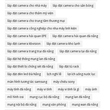
lắp đặt camera cho nhà máy
lắp đặt camera cho sân bóng
lắp đặt camera cho thẩm mỹ viện
lắp đặt camera cho trung tâm thương mại
lắp đặt camera công nghiệp cho nha máy linh kiện
lắp đặt camera hải quan EPE
lắp đặt camera hải quan đà nẵng
lắp đặt camera kbvision
lắp đặt camera kho lạnh
lắp đặt camera trang trại đà nẵng
lắp đặt camera tại đà nẵng
lắp đặt hệ thống mạng lan đà nẵng
lắp đặt thiết bị chống sét đà nẵng
lắp đặt tủ rack
lắp đặt đèn led Đà Nẵng
lịch nghỉ lễ
lợi ích uống nước lọc
màn hình tương tác samsung
máy chiếu sony
máy tính đà nẵng
máy vi tính
máy vi tính là gì
máy ảnh
mô hình osi
mạng cục bộ đà nẵng
mạng lan đà nẵng
mạng nội bộ đà nẵng
mạng văn phòng
mạng wan đà nẵng