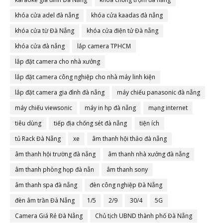
khóa cửa adel đà nẵng
khóa cửa kaadas đà nẵng
khóa cửa từ Đà Nẵng
khóa cửa điện tử Đà nẵng
khóa cửa đà nẵng
lắp camera TPHCM
lắp đặt camera cho nhà xưởng
lắp đặt camera công nghiệp cho nhà máy linh kiện
lắp đặt camera gia đình đà nẵng
máy chiếu panasonic đà nẵng
máy chiếu viewsonic
máy in hp đà nẵng
mạng internet
tiêu dùng
tiếp địa chống sét đà nẵng
tiện ích
tủ Rack Đà Nẵng
xe
âm thanh hội thảo đà nẵng
âm thanh hội trường đà nẵng
âm thanh nhà xưởng đà nẵng
âm thanh phòng họp đà nẵn
âm thanh sony
âm thanh spa đà nẵng
đèn công nghiệp Đà Nẵng
đèn âm trần Đà Nẵng
1/5
2/9
30/4
5G
Camera Giá Rẻ Đà Nẵng
Chủ tịch UBND thành phố Đà Nẵng