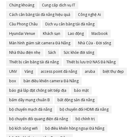
Chứng khoáng
Cung cấp dịch vụ IT
Cách cân bằng tải đà nẵng hiệu quả
Công nghệ Ai
Cầu Phong Châu
Dịch vụ cân bằng tải đà nẵng
Hyundai Venue
Khách sạn
Lao động
Macbook
Màn hình giám sát camera Đà Nẵng
Nhà Cửa - Đời sống
Nhà thầu điện nhẹ
Sách
Sức khỏe đời sống
Thiết bị cân bằng tải đà nẵng
Thiết bị lưu trữ NAS Đà Nẵng
UNV
Vàng
access point đà nẵng
aruba
biệt thự đẹp
box
bàn điều khiển camera Đà Nẵng
báo giá lắp đặt chống sét tiếp địa
bảo mật
bấm dây mạng chuẩn B
bất động sản đà nẵng
bộ chuyển mạch đà nẵng
bộ chuyển đổi HDMI đà nẵng
bộ chuyển đổi quang điện đà nẵng
bộ chính trị
bộ kích sóng wifi
bộ điều khiển hồng ngoại Đà Nẵng