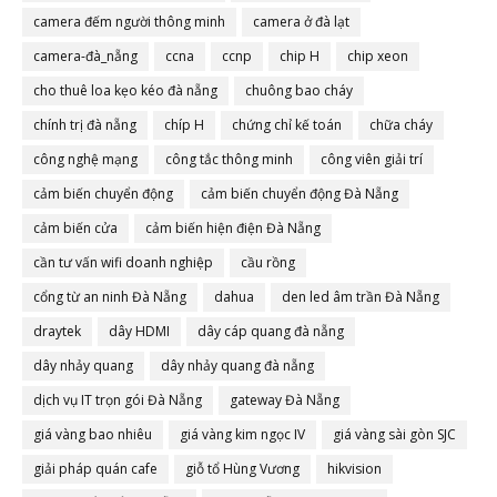
camera đếm người thông minh
camera ở đà lạt
camera-đà_nẵng
ccna
ccnp
chip H
chip xeon
cho thuê loa kẹo kéo đà nẵng
chuông bao cháy
chính trị đà nẵng
chíp H
chứng chỉ kế toán
chữa cháy
công nghệ mạng
công tắc thông minh
công viên giải trí
cảm biến chuyển động
cảm biến chuyển động Đà Nẵng
cảm biến cửa
cảm biến hiện điện Đà Nẵng
cần tư vấn wifi doanh nghiệp
cầu rồng
cổng từ an ninh Đà Nẵng
dahua
den led âm trần Đà Nẵng
draytek
dây HDMI
dây cáp quang đà nẵng
dây nhảy quang
dây nhảy quang đà nẵng
dịch vụ IT trọn gói Đà Nẵng
gateway Đà Nẵng
giá vàng bao nhiêu
giá vàng kim ngọc IV
giá vàng sài gòn SJC
giải pháp quán cafe
giỗ tổ Hùng Vương
hikvision