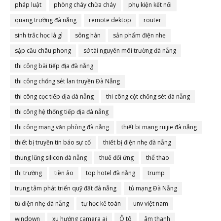
pháp luật
phòng cháy chữa cháy
phụ kiện kết nối
quãng trường đà nẵng
remote dektop
router
sinh trắc học là gì
sông hàn
sản phẩm điện nhẹ
sập cầu châu phong
sở tài nguyên môi trường đà nẵng
thi công bãi tiếp địa đà nẵng
thi công chống sét lan truyền Đà Nẵng
thi công cọc tiếp địa đà nẵng
thi công cột chống sét đà nẵng
thi công hệ thống tiếp địa đà nẵng
thi công mạng văn phòng đà nẵng
thiết bị mạng ruijie đà nẵng
thiết bị truyền tin báo sự cố
thiết bị điện nhẹ đà nẵng
thung lũng silicon đà nẵng
thuế đối ứng
thể thao
thị trường
tiền ảo
top hotel đà nẵng
trump
trung tâm phát triển quỹ đất đà nẵng
tủ mạng Đà Nẵng
tủ điện nhẹ đà nẵng
tự học kế toán
unv việt nam
windown
xu hướng camera ai
Ô tô
âm thanh