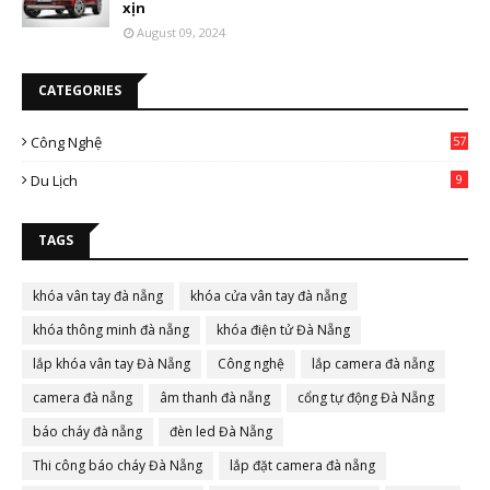
xịn
August 09, 2024
CATEGORIES
Công Nghệ
57
Du Lịch
9
TAGS
khóa vân tay đà nẵng
khóa cửa vân tay đà nẵng
khóa thông minh đà nẵng
khóa điện tử Đà Nẵng
lắp khóa vân tay Đà Nẵng
Công nghệ
lắp camera đà nẵng
camera đà nẵng
âm thanh đà nẵng
cổng tự động Đà Nẵng
báo cháy đà nẵng
đèn led Đà Nẵng
Thi công báo cháy Đà Nẵng
lắp đặt camera đà nẵng