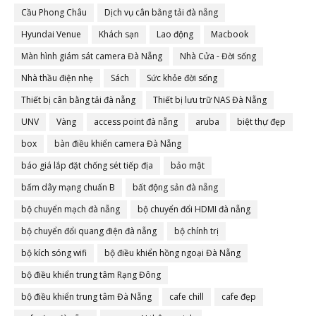
Cầu Phong Châu
Dịch vụ cân bằng tải đà nẵng
Hyundai Venue
Khách sạn
Lao động
Macbook
Màn hình giám sát camera Đà Nẵng
Nhà Cửa - Đời sống
Nhà thầu điện nhẹ
Sách
Sức khỏe đời sống
Thiết bị cân bằng tải đà nẵng
Thiết bị lưu trữ NAS Đà Nẵng
UNV
Vàng
access point đà nẵng
aruba
biệt thự đẹp
box
bàn điều khiển camera Đà Nẵng
báo giá lắp đặt chống sét tiếp địa
bảo mật
bấm dây mạng chuẩn B
bất động sản đà nẵng
bộ chuyển mạch đà nẵng
bộ chuyển đổi HDMI đà nẵng
bộ chuyển đổi quang điện đà nẵng
bộ chính trị
bộ kích sóng wifi
bộ điều khiển hồng ngoại Đà Nẵng
bộ điều khiển trung tâm Rạng Đông
bộ điều khiển trung tâm Đà Nẵng
cafe chill
cafe đẹp