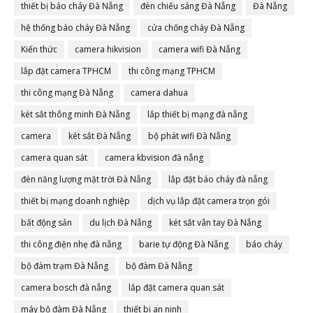
thiết bị báo cháy Đà Nẵng
đèn chiếu sáng Đà Nẵng
Đà Nẵng
hệ thống báo cháy Đà Nẵng
cửa chống cháy Đà Nẵng
Kiến thức
camera hikvision
camera wifi Đà Nẵng
lắp đặt camera TPHCM
thi công mạng TPHCM
thi công mạng Đà Nẵng
camera dahua
két sắt thông minh Đà Nẵng
lắp thiết bị mạng đà nẵng
camera
két sắt Đà Nẵng
bộ phát wifi Đà Nẵng
camera quan sát
camera kbvision đà nẵng
đèn năng lượng mặt trời Đà Nẵng
lắp đặt báo cháy đà nẵng
thiết bị mạng doanh nghiệp
dịch vụ lắp đặt camera trọn gói
bất động sản
du lịch Đà Nẵng
két sắt vân tay Đà Nẵng
thi công điện nhẹ đà nẵng
barie tự động Đà Nẵng
báo cháy
bộ đàm trạm Đà Nẵng
bộ đàm Đà Nẵng
camera bosch đà nẵng
lắp đặt camera quan sát
máy bộ đàm Đà Nẵng
thiết bị an ninh