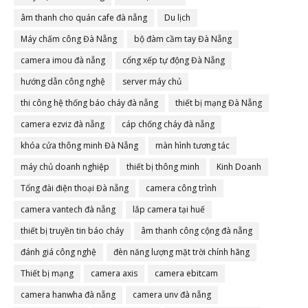
âm thanh cho quán cafe đà nẵng
Du lịch
Máy chấm công Đà Nẵng
bộ đàm cầm tay Đà Nẵng
camera imou đà nẵng
cổng xếp tự động Đà Nẵng
hướng dẫn công nghệ
server máy chủ
thi công hệ thống báo cháy đà nẵng
thiết bị mạng Đà Nẵng
camera ezviz đà nẵng
cáp chống cháy đà nẵng
khóa cửa thông minh Đà Nẵng
màn hình tương tác
máy chủ doanh nghiệp
thiết bị thông minh
Kinh Doanh
Tổng đài điện thoại Đà nẵng
camera công trình
camera vantech đà nẵng
lắp camera tại huế
thiết bị truyền tin báo cháy
âm thanh công cộng đà nẵng
đánh giá công nghệ
đèn năng lượng mặt trời chính hãng
Thiết bị mạng
camera axis
camera ebitcam
camera hanwha đà nẵng
camera unv đà nẵng