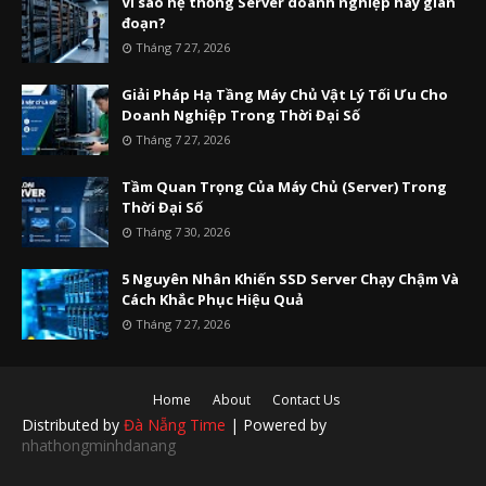
Vì sao hệ thống Server doanh nghiệp hay gián
đoạn?
Tháng 7 27, 2026
Giải Pháp Hạ Tầng Máy Chủ Vật Lý Tối Ưu Cho
Doanh Nghiệp Trong Thời Đại Số
Tháng 7 27, 2026
Tầm Quan Trọng Của Máy Chủ (Server) Trong
Thời Đại Số
Tháng 7 30, 2026
5 Nguyên Nhân Khiến SSD Server Chạy Chậm Và
Cách Khắc Phục Hiệu Quả
Tháng 7 27, 2026
Home
About
Contact Us
Distributed by
Đà Nẵng Time
| Powered by
nhathongminhdanang