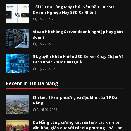
Tối Ưu Hạ Tầng Máy Chủ: Nên Đầu Tư SSD
Doanh Nghiệp Hay SSD Cá Nhân?
July 27, 2026
Vì sao hệ thống Server doanh nghiệp hay gián
đoạn?
July 27, 2026
5 Nguyên Nhân Khiến SSD Server Chạy Chậm Và
Cách Khắc Phục Hiệu Quả
July 27, 2026
Recent in Tin Đà Nẵng
Chi tiết 19 xã, phường và đặc khu của TP Đà
Nẵng
April 20, 2025
Đà Nẵng tăng cường kết nối hợp tác kinh tế,
văn hóa, giáo dục với các địa phương Thái Lan