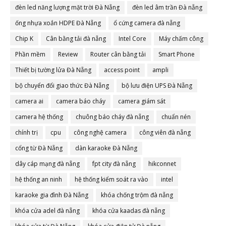
đèn led năng lượng mặt trời Đà Nẵng
đèn led âm trần Đà nẵng
ống nhựa xoắn HDPE Đà Nẵng
ổ cứng camera đà nẵng
Chip K
Cân bằng tải đà nẵng
Intel Core
Máy chấm công
Phần mềm
Review
Router cân bằng tải
Smart Phone
Thiết bị tường lửa Đà Nẵng
access point
ampli
bộ chuyển đổi giao thức Đà Nẵng
bộ lưu điện UPS Đà Nẵng
camera ai
camera báo cháy
camera giám sát
camera hệ thống
chuông báo cháy đà nẵng
chuẩn nén
chính trị
cpu
công nghệ camera
công viên đà nẵng
cổng từ Đà Nẵng
dàn karaoke Đà Nẵng
dây cáp mạng đà nẵng
fpt city đà nẵng
hikconnet
hệ thống an ninh
hệ thống kiểm soát ra vào
intel
karaoke gia đình Đà Nẵng
khóa chống trộm đà nẵng
khóa cửa adel đà nẵng
khóa cửa kaadas đà nẵng