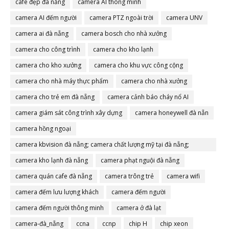
cafe đẹp đà nẵng
camera AI thông minh
camera AI đếm người
camera PTZ ngoài trời
camera UNV
camera ai đà nẵng
camera bosch cho nhà xưởng
camera cho công trình
camera cho kho lạnh
camera cho kho xưởng
camera cho khu vực công cộng
camera cho nhà máy thực phẩm
camera cho nhà xưởng
camera cho trẻ em đà nẵng
camera cảnh báo cháy nổ AI
camera giám sát công trình xây dựng
camera honeywell đà nẵn
camera hồng ngoại
camera kbvision đà nẵng; camera chất lượng mỹ tại đà nẵng;
camera đà nẵng
camera kho lạnh đà nẵng
camera phạt nguội đà nẵng
camera quán cafe đà nẵng
camera trông trẻ
camera wifi
camera đếm lưu lượng khách
camera đếm người
camera đếm người thông minh
camera ở đà lạt
camera-đà_nẵng
ccna
ccnp
chip H
chip xeon