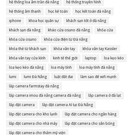
hệ thống loa âm trần đà nẵng
hệ thống truyền hình
hệ thống âm thanh
học kế toán
học kết toán đà nẵng
iphone
khoa học quân sự
khách sạn tốt ở đà nẵng
khách sạn đà nẵng
kháo cửa osuno đà nẵng
khóa cửa
khóa cửa osuno
khóa cửa điện từ Đà nẵng
khóa thẻ từ khách sạn
khóa vân tay
khóa vân tay Kassler
khóa vân tay cửa kính
kinh tế thế giới
laptop
loa kẹo kéo
loa kẹo kéo đà nẵng
loa máy tính
loa máy tính đà nẵng
lumi
lumi Đà Nẵng
luật đất đai
làm sao để wifi mạnh
lắp camera farmstay đà nẵng
lắp camera imou đà nẵng camera đà nẵng
lắp camera ở đà lạt
lắp đặt camera
lắp đặt camera AI tại Đà Nẵng
lắp đặt camera cho kho lạnh
lắp đặt camera cho ngân hàng
lắp đặt camera cho nhà máy
lắp đặt camera cho sân bóng
lắp đặt camera cho thẩm mỹ viện