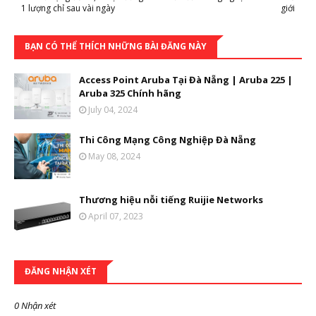
1 lượng chỉ sau vài ngày
giới
BẠN CÓ THỂ THÍCH NHỮNG BÀI ĐĂNG NÀY
Access Point Aruba Tại Đà Nẵng | Aruba 225 |
Aruba 325 Chính hãng
July 04, 2024
Thi Công Mạng Công Nghiệp Đà Nẵng
May 08, 2024
Thương hiệu nỗi tiếng Ruijie Networks
April 07, 2023
ĐĂNG NHẬN XÉT
0 Nhận xét