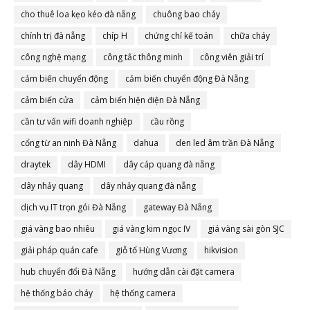
cho thuê loa kẹo kéo đà nẵng
chuông bao cháy
chính trị đà nẵng
chíp H
chứng chỉ kế toán
chữa cháy
công nghệ mạng
công tắc thông minh
công viên giải trí
cảm biến chuyển động
cảm biến chuyển động Đà Nẵng
cảm biến cửa
cảm biến hiện điện Đà Nẵng
cần tư vấn wifi doanh nghiệp
cầu rồng
cổng từ an ninh Đà Nẵng
dahua
den led âm trần Đà Nẵng
draytek
dây HDMI
dây cáp quang đà nẵng
dây nhảy quang
dây nhảy quang đà nẵng
dịch vụ IT trọn gói Đà Nẵng
gateway Đà Nẵng
giá vàng bao nhiêu
giá vàng kim ngọc IV
giá vàng sài gòn SJC
giải pháp quán cafe
giỗ tổ Hùng Vương
hikvision
hub chuyển đổi Đà Nẵng
hướng dẫn cài đặt camera
hệ thống báo cháy
hệ thống camera