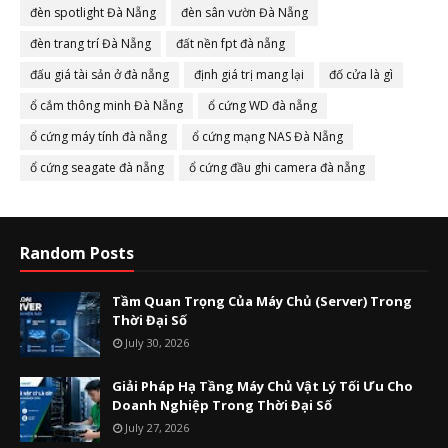
đèn spotlight Đà Nẵng
đèn sân vườn Đà Nẵng
đèn trang trí Đà Nẵng
đất nền fpt đà nẵng
đấu giá tài sản ở đà nẵng
định giá trị mang lại
đố cửa là gì
ổ cắm thông minh Đà Nẵng
ổ cứng WD đà nẵng
ổ cứng máy tính đà nẵng
ổ cứng mạng NAS Đà Nẵng
ổ cứng seagate đà nẵng
ổ cứng đầu ghi camera đà nẵng
Random Posts
Tầm Quan Trọng Của Máy Chủ (Server) Trong
Thời Đại Số
July 30, 2026
Giải Pháp Hạ Tầng Máy Chủ Vật Lý Tối Ưu Cho
Doanh Nghiệp Trong Thời Đại Số
July 27, 2026