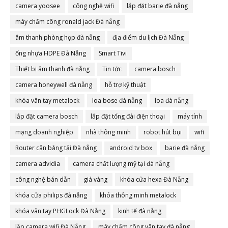
camera yoosee
công nghệ wifi
lắp đặt barie đà nẵng
máy chấm công ronald jack Đà nẵng
âm thanh phòng họp đà nẵng
địa điểm du lịch Đà Nẵng
ống nhựa HDPE Đà Nẵng
Smart Tivi
Thiết bị âm thanh đà nẵng
Tin tức
camera bosch
camera honeywell đà nẵng
hỗ trợ kỹ thuật
khóa vân tay metalock
loa bose đà nẵng
loa đà nẵng
lắp đặt camera bosch
lắp đặt tổng đài điện thoại
máy tính
mạng doanh nghiệp
nhà thông minh
robot hút bụi
wifi
Router cân bằng tải Đà nẵng
android tv box
barie đà nẵng
camera advidia
camera chất lượng mỹ tại đà nẵng
công nghệ bán dẫn
giá vàng
khóa cửa hexa Đà Nẵng
khóa cửa philips đà nẵng
khóa thông minh metalock
khóa vân tay PHGLock Đà Nẵng
kinh tế đà nẵng
lắp camera wifi Đà Nẵng
máy chấm công vân tay đà nẵng