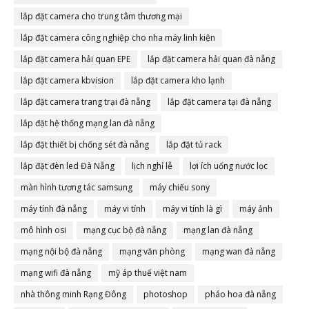
lắp đặt camera cho trung tâm thương mại
lắp đặt camera công nghiệp cho nha máy linh kiện
lắp đặt camera hải quan EPE
lắp đặt camera hải quan đà nẵng
lắp đặt camera kbvision
lắp đặt camera kho lạnh
lắp đặt camera trang trại đà nẵng
lắp đặt camera tại đà nẵng
lắp đặt hệ thống mạng lan đà nẵng
lắp đặt thiết bị chống sét đà nẵng
lắp đặt tủ rack
lắp đặt đèn led Đà Nẵng
lịch nghỉ lễ
lợi ích uống nước lọc
màn hình tương tác samsung
máy chiếu sony
máy tính đà nẵng
máy vi tính
máy vi tính là gì
máy ảnh
mô hình osi
mạng cục bộ đà nẵng
mạng lan đà nẵng
mạng nội bộ đà nẵng
mạng văn phòng
mạng wan đà nẵng
mạng wifi đà nẵng
mỹ áp thuế việt nam
nhà thông minh Rạng Đông
photoshop
pháo hoa đà nẵng