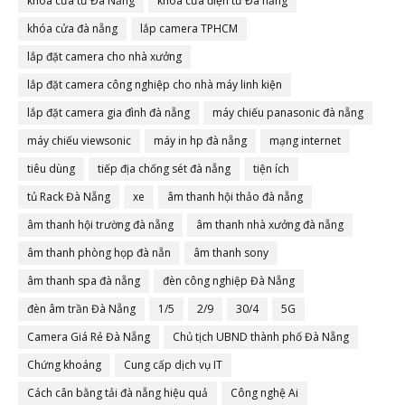
khóa cửa từ Đà Nẵng
khóa cửa điện tử Đà nẵng
khóa cửa đà nẵng
lắp camera TPHCM
lắp đặt camera cho nhà xưởng
lắp đặt camera công nghiệp cho nhà máy linh kiện
lắp đặt camera gia đình đà nẵng
máy chiếu panasonic đà nẵng
máy chiếu viewsonic
máy in hp đà nẵng
mạng internet
tiêu dùng
tiếp địa chống sét đà nẵng
tiện ích
tủ Rack Đà Nẵng
xe
âm thanh hội thảo đà nẵng
âm thanh hội trường đà nẵng
âm thanh nhà xưởng đà nẵng
âm thanh phòng họp đà nẵn
âm thanh sony
âm thanh spa đà nẵng
đèn công nghiệp Đà Nẵng
đèn âm trần Đà Nẵng
1/5
2/9
30/4
5G
Camera Giá Rẻ Đà Nẵng
Chủ tịch UBND thành phố Đà Nẵng
Chứng khoáng
Cung cấp dịch vụ IT
Cách cân bằng tải đà nẵng hiệu quả
Công nghệ Ai