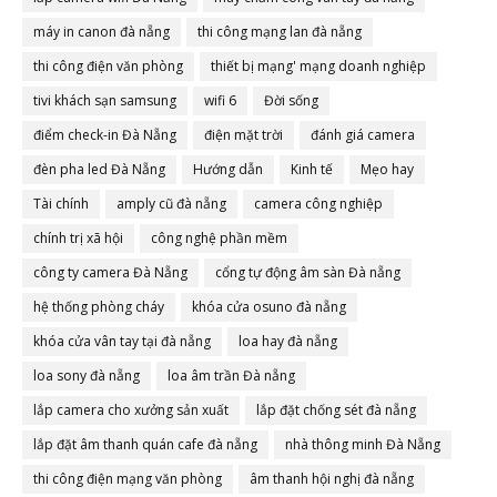
máy in canon đà nẵng
thi công mạng lan đà nẵng
thi công điện văn phòng
thiết bị mạng' mạng doanh nghiệp
tivi khách sạn samsung
wifi 6
Đời sống
điểm check-in Đà Nẵng
điện mặt trời
đánh giá camera
đèn pha led Đà Nẵng
Hướng dẫn
Kinh tế
Mẹo hay
Tài chính
amply cũ đà nẵng
camera công nghiệp
chính trị xã hội
công nghệ phần mềm
công ty camera Đà Nẵng
cổng tự động âm sàn Đà nẵng
hệ thống phòng cháy
khóa cửa osuno đà nẵng
khóa cửa vân tay tại đà nẵng
loa hay đà nẵng
loa sony đà nẵng
loa âm trần Đà nẵng
lắp camera cho xưởng sản xuất
lắp đặt chống sét đà nẵng
lắp đặt âm thanh quán cafe đà nẵng
nhà thông minh Đà Nẵng
thi công điện mạng văn phòng
âm thanh hội nghị đà nẵng