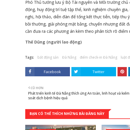
Phó Thủ tướng lưu ý Bộ Tài nguyên và Môi trường chủ đ
động, huy động trí tuệ tập thể, kinh nghiệm chuyên gia
nghị, hội thảo, diễn đàn để tổng kết thực tiễn, tiếp thu 
bồi thường, giải phóng mặt bằng, chuyển nhượng đất đai,
cần đưa ra các phương án kèm theo phân tích rõ điểm 
Thế Dũng (người lao động)
Tags:
bất động sản
Đà Nẵng
điểm check-in Đà Nẵng
luật đ
Facebook
Twitter
CŨ HƠN
Phát triển kinh tế Đà Nẵng thích ứng An toàn, linh hoạt và kiểm
soát dịch bệnh hiệu quả
BẠN CÓ THỂ THÍCH NHỮNG BÀI ĐĂNG NÀY