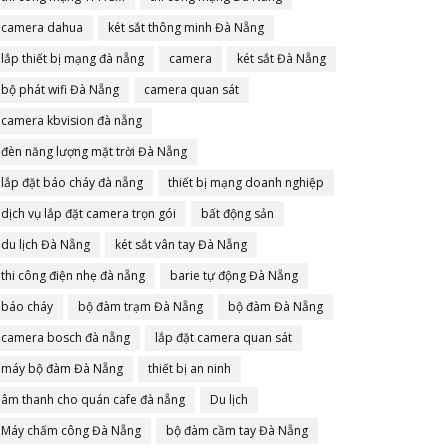
camera dahua
két sắt thông minh Đà Nẵng
lắp thiết bị mạng đà nẵng
camera
két sắt Đà Nẵng
bộ phát wifi Đà Nẵng
camera quan sát
camera kbvision đà nẵng
đèn năng lượng mặt trời Đà Nẵng
lắp đặt báo cháy đà nẵng
thiết bị mạng doanh nghiệp
dịch vụ lắp đặt camera trọn gói
bất động sản
du lịch Đà Nẵng
két sắt vân tay Đà Nẵng
thi công điện nhẹ đà nẵng
barie tự động Đà Nẵng
báo cháy
bộ đàm trạm Đà Nẵng
bộ đàm Đà Nẵng
camera bosch đà nẵng
lắp đặt camera quan sát
máy bộ đàm Đà Nẵng
thiết bị an ninh
âm thanh cho quán cafe đà nẵng
Du lịch
Máy chấm công Đà Nẵng
bộ đàm cầm tay Đà Nẵng