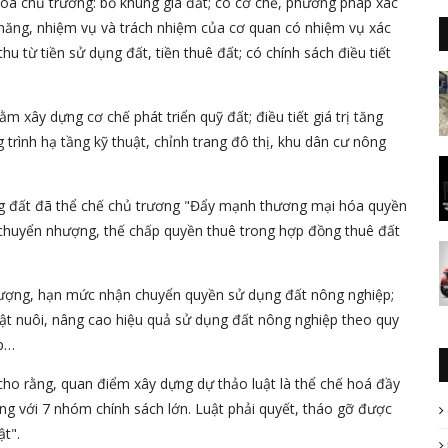
hóa chủ trương: bỏ khung giá đất; có cơ chế, phương pháp xác
c năng, nhiệm vụ và trách nhiệm của cơ quan có nhiệm vụ xác
thu từ tiền sử dụng đất, tiền thuê đất; có chính sách điều tiết
m xây dựng cơ chế phát triển quỹ đất; điều tiết giá trị tăng
trình hạ tầng kỹ thuật, chỉnh trang đô thị, khu dân cư nông
ng đất đã thể chế chủ trương "Đẩy mạnh thương mại hóa quyền
chuyển nhượng, thế chấp quyền thuê trong hợp đồng thuê đất
tượng, hạn mức nhận chuyển quyền sử dụng đất nông nghiệp;
vật nuôi, nâng cao hiệu quả sử dụng đất nông nghiệp theo quy
ệp…
ho rằng, quan điểm xây dựng dự thảo luật là thể chế hoá đầy
g với 7 nhóm chính sách lớn. Luật phải quyết, tháo gỡ được
ật".