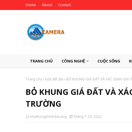
Home
About
Contact
TRANG CHỦ
CÔNG NGHỆ
CUỘC SỐNG
K
Trang chủ
luật đất đai
BỎ KHUNG GIÁ ĐẤT VÀ XÁC ĐỊNH GIÁ 
BỎ KHUNG GIÁ ĐẤT VÀ XÁC
TRƯỜNG
nhathongminhdanang
Tháng 7 29, 2022