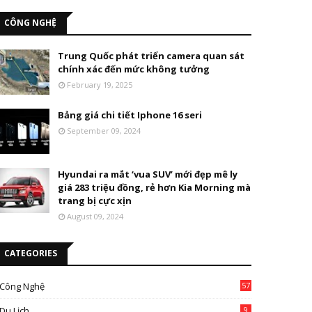
CÔNG NGHỆ
Trung Quốc phát triển camera quan sát
chính xác đến mức không tưởng
February 19, 2025
Bảng giá chi tiết Iphone 16 seri
September 09, 2024
Hyundai ra mắt ‘vua SUV’ mới đẹp mê ly
giá 283 triệu đồng, rẻ hơn Kia Morning mà
trang bị cực xịn
August 09, 2024
CATEGORIES
Công Nghệ
57
Du Lịch
9