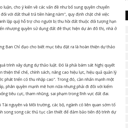
ảo luận, cho ý kiến về các vấn đề như bổ sung quyền chuyển
ối với đất thuê trả tiền hàng năm", quy định chặt chẽ việc
hành lập quỹ hỗ trợ cho người bị thu hồi đất thuộc đối tượng hạn
yển nhượng quyền sử dụng đất đê thực hiện dự án đô thị, nhà ở
g Ban Chỉ đạo cho biết mục tiêu đặt ra là hoàn thiện dự thảo
uá trình xây dựng dự thảo luật. Đó là phải bám sát Nghị quyết
thiện thể chế, chính sách, nâng cao hiệu lực, hiệu quả quản lý
ớc phát triển có thu nhập cao". Trong đó, cần nhấn mạnh một
cấp, phân quyền mạnh mẽ hơn nữa nhưng phải đi đôi với kiểm
hống tiêu cực, tham nhũng, sai phạm trong lĩnh vực đất đai.
ộ Tài nguyên và Môi trường, các bộ, ngành có liên quan sớm tổ
nh song song các thủ tục cần thiết để đảm bảo tiến độ trình dự