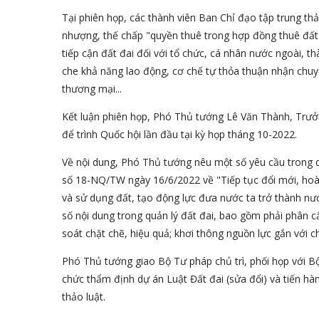
Tại phiên họp, các thành viên Ban Chỉ đạo tập trung th
nhượng, thế chấp "quyền thuê trong hợp đồng thuê đất đ
tiếp cận đất đai đối với tổ chức, cá nhân nước ngoài, t
che khả năng lao động, cơ chế tự thỏa thuận nhận chu
thương mại...
Kết luận phiên họp, Phó Thủ tướng Lê Văn Thành, Trưởn
để trình Quốc hội lần đầu tại kỳ họp tháng 10-2022.
Về nội dung, Phó Thủ tướng nêu một số yêu cầu trong q
số 18-NQ/TW ngày 16/6/2022 về "Tiếp tục đổi mới, hoàn 
và sử dụng đất, tạo động lực đưa nước ta trở thành nư
số nội dung trong quản lý đất đai, bao gồm phải phân 
soát chặt chẽ, hiệu quả; khơi thông nguồn lực gắn với c
Phó Thủ tướng giao Bộ Tư pháp chủ trì, phối họp với B
chức thẩm định dự án Luật Đất đai (sửa đổi) và tiến hà
thảo luật.