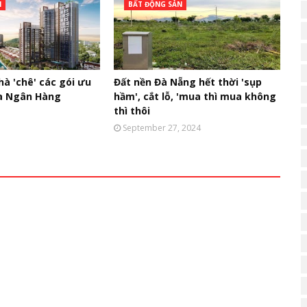
N
BẤT ĐỘNG SẢN
à 'chê' các gói ưu
Đất nền Đà Nẵng hết thời 'sụp
ủa Ngân Hàng
hầm', cắt lỗ, 'mua thì mua không
thì thôi
September 27, 2024