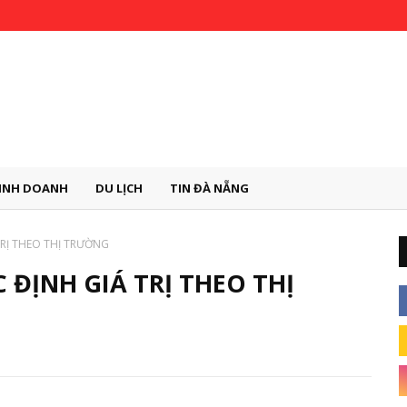
INH DOANH
DU LỊCH
TIN ĐÀ NẴNG
TRỊ THEO THỊ TRƯỜNG
 ĐỊNH GIÁ TRỊ THEO THỊ