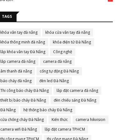
TAGS
khóa vân tay đà nẵng
khóa cửa vân tay đà nẵng
khóa thông minh đà nẵng
khóa điện tử Đà Nẵng
lắp khóa vân tay Đà Nẵng
Công nghệ
lắp camera đà nẵng
camera đà nẵng
âm thanh đà nẵng
cổng tự động Đà Nẵng
báo cháy đà nẵng
đèn led Đà Nẵng
Thi công báo cháy Đà Nẵng
lắp đặt camera đà nẵng
thiết bị báo cháy Đà Nẵng
đèn chiếu sáng Đà Nẵng
Đà Nẵng
hệ thống báo cháy Đà Nẵng
cửa chống cháy Đà Nẵng
Kiến thức
camera hikvision
camera wifi Đà Nẵng
lắp đặt camera TPHCM
thi công mạng TPHCM
thi công mạng Đà Nẵng