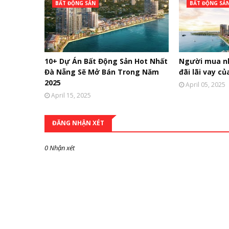
BẤT ĐỘNG SẢN
BẤT ĐỘNG SẢ
10+ Dự Án Bất Động Sản Hot Nhất
Người mua nh
Đà Nẵng Sẽ Mở Bán Trong Năm
đãi lãi vay c
2025
April 05, 2025
April 15, 2025
ĐĂNG NHẬN XÉT
0 Nhận xét