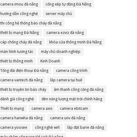
camera imou đà nẵng
cổng xếp tự động Đà Nẵng
hướng dẫn công nghệ
server máy chủ
thi công hệ thống báo cháy đà nẵng
thiết bị mạng Đà Nẵng
camera ezviz đà nẵng
cáp chống cháy đà nẵng
khóa cửa thông minh Đà Nẵng
màn hình tương tác
máy chủ doanh nghiệp
thiết bị thông minh
Kinh Doanh
Tổng đài điện thoại Đà nẵng
camera công trình
camera vantech đà nẵng
lắp camera tại huế
thiết bị truyền tin báo cháy
âm thanh công cộng đà nẵng
đánh giá công nghệ
đèn năng lượng mặt trời chính hãng
Thiết bị mạng
camera axis
camera ebitcam
camera hanwha đà nẵng
camera unv đà nẵng
camera yoosee
công nghệ wifi
lắp đặt barie đà nẵng
máy chấm công ronald jack Đà nẵng