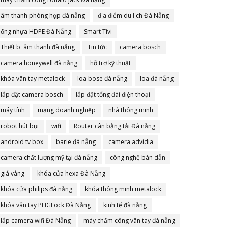
âm thanh phòng họp đà nẵng
địa điểm du lịch Đà Nẵng
ống nhựa HDPE Đà Nẵng
Smart Tivi
Thiết bị âm thanh đà nẵng
Tin tức
camera bosch
camera honeywell đà nẵng
hỗ trợ kỹ thuật
khóa vân tay metalock
loa bose đà nẵng
loa đà nẵng
lắp đặt camera bosch
lắp đặt tổng đài điện thoại
máy tính
mạng doanh nghiệp
nhà thông minh
robot hút bụi
wifi
Router cân bằng tải Đà nẵng
android tv box
barie đà nẵng
camera advidia
camera chất lượng mỹ tại đà nẵng
công nghệ bán dẫn
giá vàng
khóa cửa hexa Đà Nẵng
khóa cửa philips đà nẵng
khóa thông minh metalock
khóa vân tay PHGLock Đà Nẵng
kinh tế đà nẵng
lắp camera wifi Đà Nẵng
máy chấm công vân tay đà nẵng