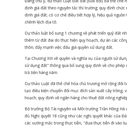
Đáng chú ý, dự thảo Luật Đất đai (sửa đổi) đã thể chế 
định giá đất theo nguyên tắc thị trường; quy định chứ
định giá đất; có cơ chế điều tiết hợp lý, hiệu quả nguồn 
chênh lệch địa tô.
Dự thảo luật bổ sung 1 chương về phát triển quỹ đất nhằ
thêm từ đất đai do thực hiện quy hoạch, dự án các công 
thôn; đẩy mạnh việc đấu giá quyền sử dụng đất.
Tại Chương XIII về quyền và nghĩa vụ của người sử dụ
sử dụng đất" thông qua bổ sung quy định về cho phép 
trả tiền hàng năm.
Dự thảo Luật đã thể chế hóa chủ trương mở rộng đối 
tạo điều kiện chuyển đổi mục đích sản xuất cây trồng, 
hoạch; quy định về ngân hàng cho thuê đất nông nghi
Bộ trưởng Bộ Tài nguyên và Môi trường Trần Hồng Hà c
đủ Nghị quyết 18 cũng như các nghị quyết khác của Đản
các vướng mắc trong thực tiễn, "đưa thực tiễn đi vào lu