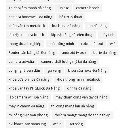
Thiết bị âm thanh đà nẵng
Tin tức
camera bosch
camera honeywell đà nẵng
hỗ trợ kỹ thuật
khóa vân tay metalock
loa bose đà nẵng
loa đà nẵng
lắp đặt camera bosch
lắp đặt tổng đài điện thoại
máy tính
mạng doanh nghiệp
nhà thông minh
robot hút bụi
wifi
Router cân bằng tải Đà nẵng
android tv box
barie đà nẵng
camera advidia
camera chất lượng mỹ tại đà nẵng
công nghệ bán dẫn
giá vàng
khóa cửa hexa Đà Nẵng
khóa cửa philips đà nẵng
khóa thông minh metalock
khóa vân tay PHGLock Đà Nẵng
kinh tế đà nẵng
lắp camera wifi Đà Nẵng
máy chấm công vân tay đà nẵng
máy in canon đà nẵng
thi công mạng lan đà nẵng
thi công điện văn phòng
thiết bị mạng' mạng doanh nghiệp
tivi khách sạn samsung
wifi 6
Đời sống