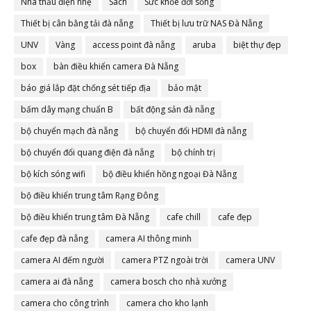
Nhà thầu điện nhẹ
Sách
Sức khỏe đời sống
Thiết bị cân bằng tải đà nẵng
Thiết bị lưu trữ NAS Đà Nẵng
UNV
Vàng
access point đà nẵng
aruba
biệt thự đẹp
box
bàn điều khiển camera Đà Nẵng
báo giá lắp đặt chống sét tiếp địa
bảo mật
bấm dây mạng chuẩn B
bất động sản đà nẵng
bộ chuyển mạch đà nẵng
bộ chuyển đổi HDMI đà nẵng
bộ chuyển đổi quang điện đà nẵng
bộ chính trị
bộ kích sóng wifi
bộ điều khiển hồng ngoại Đà Nẵng
bộ điều khiển trung tâm Rạng Đông
bộ điều khiển trung tâm Đà Nẵng
cafe chill
cafe đẹp
cafe đẹp đà nẵng
camera AI thông minh
camera AI đếm người
camera PTZ ngoài trời
camera UNV
camera ai đà nẵng
camera bosch cho nhà xưởng
camera cho công trình
camera cho kho lạnh