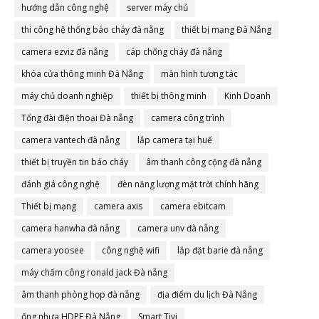
hướng dẫn công nghệ
server máy chủ
thi công hệ thống báo cháy đà nẵng
thiết bị mạng Đà Nẵng
camera ezviz đà nẵng
cáp chống cháy đà nẵng
khóa cửa thông minh Đà Nẵng
màn hình tương tác
máy chủ doanh nghiệp
thiết bị thông minh
Kinh Doanh
Tổng đài điện thoại Đà nẵng
camera công trình
camera vantech đà nẵng
lắp camera tại huế
thiết bị truyền tin báo cháy
âm thanh công cộng đà nẵng
đánh giá công nghệ
đèn năng lượng mặt trời chính hãng
Thiết bị mạng
camera axis
camera ebitcam
camera hanwha đà nẵng
camera unv đà nẵng
camera yoosee
công nghệ wifi
lắp đặt barie đà nẵng
máy chấm công ronald jack Đà nẵng
âm thanh phòng họp đà nẵng
địa điểm du lịch Đà Nẵng
ống nhựa HDPE Đà Nẵng
Smart Tivi