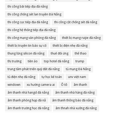
thi công bãi tiếp địa đà nẵng
thi công chống sét lan truyền Đà Nẵng
thi công cọc tiếp địa đà nẵng
thi công cột chống sét đà nẵng
thi công hệ thống tiếp địa đà nẵng
thi công mạng văn phòng đà nẵng
thiết bị mạng ruijie đà nẵng
thiết bị truyền tin báo sự cố
thiết bị điện nhẹ đà nẵng
thung lũng silicon đà nẵng
thuế đối ứng
thể thao
thị trường
tiền ảo
top hotel đà nẵng
trump
trung tâm phát triển quỹ đất đà nẵng
tủ mạng Đà Nẵng
tủ điện nhẹ đà nẵng
tự học kế toán
unv việt nam
windown
xu hướng camera ai
Ô tô
âm thanh
âm thanh nhà hangd đà nẵng
âm thanh nhà hàng đà nẵng
âm thanh phòng họp đà nẵ
âm thanh thông báo đà nẵng
âm thanh trường học đà nẵng
âm thnah nhà xưởng đà nẵng