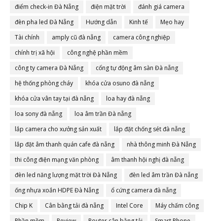
điểm check-in Đà Nẵng
điện mặt trời
đánh giá camera
đèn pha led Đà Nẵng
Hướng dẫn
Kinh tế
Mẹo hay
Tài chính
amply cũ đà nẵng
camera công nghiệp
chính trị xã hội
công nghệ phần mềm
công ty camera Đà Nẵng
cổng tự động âm sàn Đà nẵng
hệ thống phòng cháy
khóa cửa osuno đà nẵng
khóa cửa vân tay tại đà nẵng
loa hay đà nẵng
loa sony đà nẵng
loa âm trần Đà nẵng
lắp camera cho xưởng sản xuất
lắp đặt chống sét đà nẵng
lắp đặt âm thanh quán cafe đà nẵng
nhà thông minh Đà Nẵng
thi công điện mạng văn phòng
âm thanh hội nghị đà nẵng
đèn led năng lượng mặt trời Đà Nẵng
đèn led âm trần Đà nẵng
ống nhựa xoắn HDPE Đà Nẵng
ổ cứng camera đà nẵng
Chip K
Cân bằng tải đà nẵng
Intel Core
Máy chấm công
Phần mềm
Review
Router cân bằng tải
Smart Phone