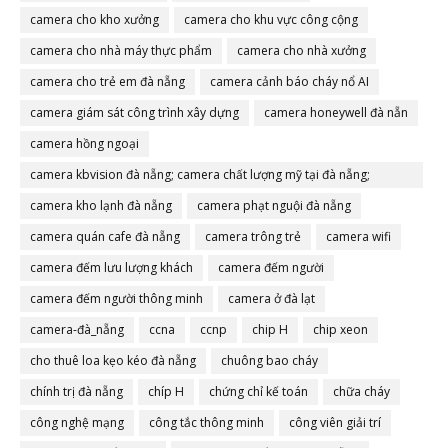
camera cho kho xưởng
camera cho khu vực công cộng
camera cho nhà máy thực phẩm
camera cho nhà xưởng
camera cho trẻ em đà nẵng
camera cảnh báo cháy nổ AI
camera giám sát công trình xây dựng
camera honeywell đà nẵn
camera hồng ngoại
camera kbvision đà nẵng; camera chất lượng mỹ tại đà nẵng;
camera đà nẵng
camera kho lạnh đà nẵng
camera phạt nguội đà nẵng
camera quán cafe đà nẵng
camera trông trẻ
camera wifi
camera đếm lưu lượng khách
camera đếm người
camera đếm người thông minh
camera ở đà lạt
camera-đà_nẵng
ccna
ccnp
chip H
chip xeon
cho thuê loa kẹo kéo đà nẵng
chuông bao cháy
chính trị đà nẵng
chíp H
chứng chỉ kế toán
chữa cháy
công nghệ mạng
công tắc thông minh
công viên giải trí