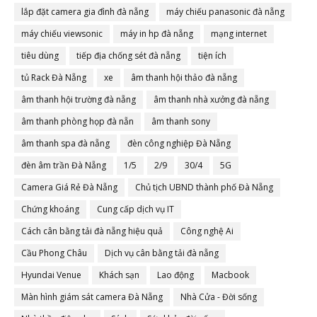
lắp đặt camera gia đình đà nẵng
máy chiếu panasonic đà nẵng
máy chiếu viewsonic
máy in hp đà nẵng
mạng internet
tiêu dùng
tiếp địa chống sét đà nẵng
tiện ích
tủ Rack Đà Nẵng
xe
âm thanh hội thảo đà nẵng
âm thanh hội trường đà nẵng
âm thanh nhà xưởng đà nẵng
âm thanh phòng họp đà nẵn
âm thanh sony
âm thanh spa đà nẵng
đèn công nghiệp Đà Nẵng
đèn âm trần Đà Nẵng
1/5
2/9
30/4
5G
Camera Giá Rẻ Đà Nẵng
Chủ tịch UBND thành phố Đà Nẵng
Chứng khoáng
Cung cấp dịch vụ IT
Cách cân bằng tải đà nẵng hiệu quả
Công nghệ Ai
Cầu Phong Châu
Dịch vụ cân bằng tải đà nẵng
Hyundai Venue
Khách sạn
Lao động
Macbook
Màn hình giám sát camera Đà Nẵng
Nhà Cửa - Đời sống