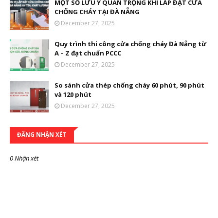
MỘT SỐ LƯU Ý QUAN TRỌNG KHI LẮP ĐẶT CỬA
CHỐNG CHÁY TẠI ĐÀ NẴNG
December 27, 2025
Quy trình thi công cửa chống cháy Đà Nẵng từ
A – Z đạt chuẩn PCCC
December 27, 2025
So sánh cửa thép chống cháy 60 phút, 90 phút
và 120 phút
December 27, 2025
ĐĂNG NHẬN XÉT
0 Nhận xét