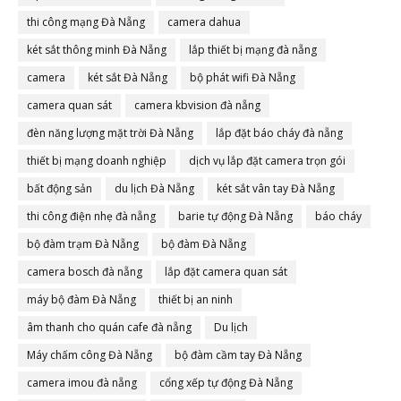
thi công mạng Đà Nẵng
camera dahua
két sắt thông minh Đà Nẵng
lắp thiết bị mạng đà nẵng
camera
két sắt Đà Nẵng
bộ phát wifi Đà Nẵng
camera quan sát
camera kbvision đà nẵng
đèn năng lượng mặt trời Đà Nẵng
lắp đặt báo cháy đà nẵng
thiết bị mạng doanh nghiệp
dịch vụ lắp đặt camera trọn gói
bất động sản
du lịch Đà Nẵng
két sắt vân tay Đà Nẵng
thi công điện nhẹ đà nẵng
barie tự động Đà Nẵng
báo cháy
bộ đàm trạm Đà Nẵng
bộ đàm Đà Nẵng
camera bosch đà nẵng
lắp đặt camera quan sát
máy bộ đàm Đà Nẵng
thiết bị an ninh
âm thanh cho quán cafe đà nẵng
Du lịch
Máy chấm công Đà Nẵng
bộ đàm cầm tay Đà Nẵng
camera imou đà nẵng
cổng xếp tự động Đà Nẵng