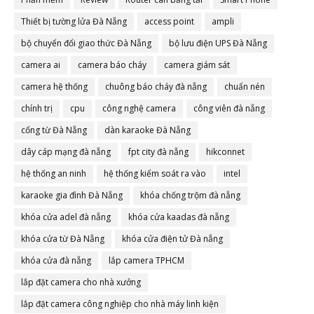
Thiết bị tường lửa Đà Nẵng
access point
ampli
bộ chuyển đổi giao thức Đà Nẵng
bộ lưu điện UPS Đà Nẵng
camera ai
camera báo cháy
camera giám sát
camera hệ thống
chuông báo cháy đà nẵng
chuẩn nén
chính trị
cpu
công nghệ camera
công viên đà nẵng
cổng từ Đà Nẵng
dàn karaoke Đà Nẵng
dây cáp mạng đà nẵng
fpt city đà nẵng
hikconnet
hệ thống an ninh
hệ thống kiểm soát ra vào
intel
karaoke gia đình Đà Nẵng
khóa chống trộm đà nẵng
khóa cửa adel đà nẵng
khóa cửa kaadas đà nẵng
khóa cửa từ Đà Nẵng
khóa cửa điện tử Đà nẵng
khóa cửa đà nẵng
lắp camera TPHCM
lắp đặt camera cho nhà xưởng
lắp đặt camera công nghiệp cho nhà máy linh kiện