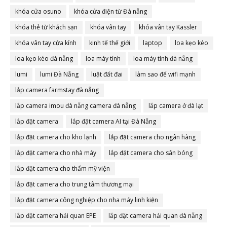
khóa cửa osuno
khóa cửa điện từ Đà nẵng
khóa thẻ từ khách sạn
khóa vân tay
khóa vân tay Kassler
khóa vân tay cửa kính
kinh tế thế giới
laptop
loa kẹo kéo
loa kẹo kéo đà nẵng
loa máy tính
loa máy tính đà nẵng
lumi
lumi Đà Nẵng
luật đất đai
làm sao để wifi mạnh
lắp camera farmstay đà nẵng
lắp camera imou đà nẵng camera đà nẵng
lắp camera ở đà lạt
lắp đặt camera
lắp đặt camera AI tại Đà Nẵng
lắp đặt camera cho kho lạnh
lắp đặt camera cho ngân hàng
lắp đặt camera cho nhà máy
lắp đặt camera cho sân bóng
lắp đặt camera cho thẩm mỹ viện
lắp đặt camera cho trung tâm thương mại
lắp đặt camera công nghiệp cho nha máy linh kiện
lắp đặt camera hải quan EPE
lắp đặt camera hải quan đà nẵng