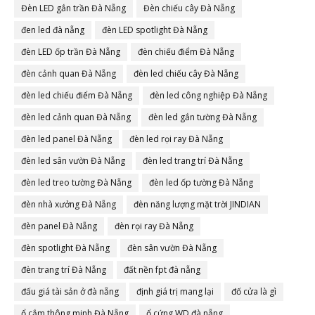
Đèn LED gắn trần Đà Nẵng
Đèn chiếu cây Đà Nẵng
đen led đà nẵng
đèn LED spotlight Đà Nẵng
đèn LED ốp trần Đà Nẵng
đèn chiếu điểm Đà Nẵng
đèn cảnh quan Đà Nẵng
đèn led chiếu cây Đà Nẵng
đèn led chiếu điểm Đà Nẵng
đèn led công nghiệp Đà Nẵng
đèn led cảnh quan Đà Nẵng
đèn led gắn tường Đà Nẵng
đèn led panel Đà Nẵng
đèn led rọi ray Đà Nẵng
đèn led sân vườn Đà Nẵng
đèn led trang trí Đà Nẵng
đèn led treo tường Đà Nẵng
đèn led ốp tường Đà Nẵng
đèn nhà xưởng Đà Nẵng
đèn năng lượng mặt trời JINDIAN
đèn panel Đà Nẵng
đèn rọi ray Đà Nẵng
đèn spotlight Đà Nẵng
đèn sân vườn Đà Nẵng
đèn trang trí Đà Nẵng
đất nền fpt đà nẵng
đấu giá tài sản ở đà nẵng
định giá trị mang lại
đố cửa là gì
ổ cắm thông minh Đà Nẵng
ổ cứng WD đà nẵng