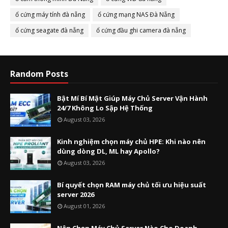
ổ cứng máy tính đà nẵng
ổ cứng mạng NAS Đà Nẵng
ổ cứng seagate đà nẵng
ổ cứng đầu ghi camera đà nẵng
Random Posts
Bật Mí Bí Mật Giúp Máy Chủ Server Vận Hành
24/7 Không Lo Sập Hệ Thống
August 03, 2026
Kinh nghiệm chọn máy chủ HPE: Khi nào nên
dùng dòng DL, ML hay Apollo?
August 03, 2026
Bí quyết chọn RAM máy chủ tối ưu hiệu suất
server 2026
August 01, 2026