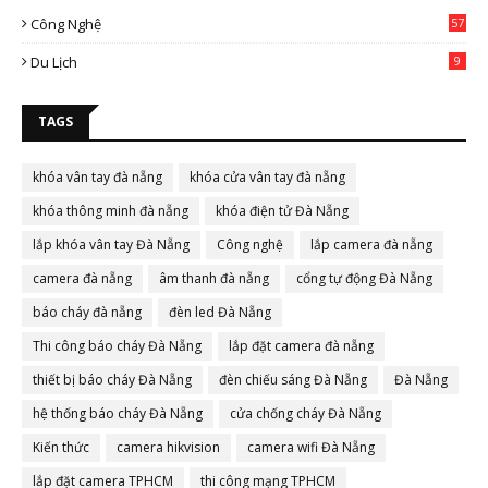
Công Nghệ
57
Du Lịch
9
TAGS
khóa vân tay đà nẵng
khóa cửa vân tay đà nẵng
khóa thông minh đà nẵng
khóa điện tử Đà Nẵng
lắp khóa vân tay Đà Nẵng
Công nghệ
lắp camera đà nẵng
camera đà nẵng
âm thanh đà nẵng
cổng tự động Đà Nẵng
báo cháy đà nẵng
đèn led Đà Nẵng
Thi công báo cháy Đà Nẵng
lắp đặt camera đà nẵng
thiết bị báo cháy Đà Nẵng
đèn chiếu sáng Đà Nẵng
Đà Nẵng
hệ thống báo cháy Đà Nẵng
cửa chống cháy Đà Nẵng
Kiến thức
camera hikvision
camera wifi Đà Nẵng
lắp đặt camera TPHCM
thi công mạng TPHCM