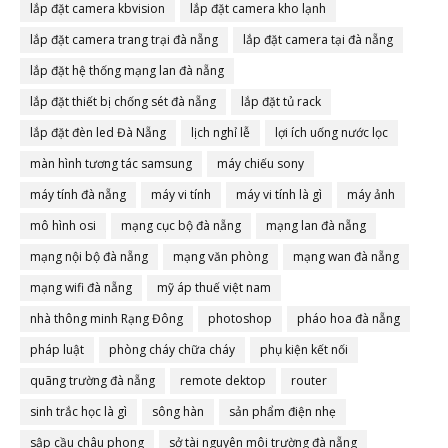
lắp đặt camera kbvision
lắp đặt camera kho lạnh
lắp đặt camera trang trại đà nẵng
lắp đặt camera tại đà nẵng
lắp đặt hệ thống mạng lan đà nẵng
lắp đặt thiết bị chống sét đà nẵng
lắp đặt tủ rack
lắp đặt đèn led Đà Nẵng
lịch nghỉ lễ
lợi ích uống nước lọc
màn hình tương tác samsung
máy chiếu sony
máy tính đà nẵng
máy vi tính
máy vi tính là gì
máy ảnh
mô hình osi
mạng cục bộ đà nẵng
mạng lan đà nẵng
mạng nội bộ đà nẵng
mạng văn phòng
mạng wan đà nẵng
mạng wifi đà nẵng
mỹ áp thuế việt nam
nhà thông minh Rạng Đông
photoshop
pháo hoa đà nẵng
pháp luật
phòng cháy chữa cháy
phụ kiện kết nối
quãng trường đà nẵng
remote dektop
router
sinh trắc học là gì
sông hàn
sản phẩm điện nhẹ
sập cầu châu phong
sở tài nguyên môi trường đà nẵng