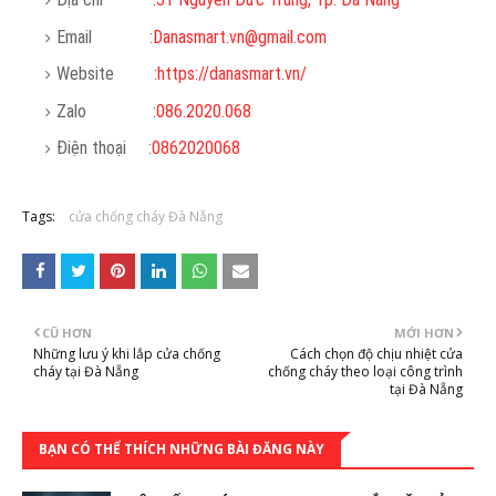
Email :
Danasmart.vn@gmail.com
Website :
https://danasmart.vn/
Zalo :
086.2020.068
Điện thoại :
0862020068
Tags:
cửa chống cháy Đà Nẵng
CŨ HƠN
MỚI HƠN
Những lưu ý khi lắp cửa chống
Cách chọn độ chịu nhiệt cửa
cháy tại Đà Nẵng
chống cháy theo loại công trình
tại Đà Nẵng
BẠN CÓ THỂ THÍCH NHỮNG BÀI ĐĂNG NÀY