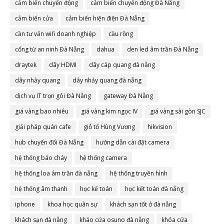
cảm biến chuyển động
cảm biến chuyển động Đà Nẵng
cảm biến cửa
cảm biến hiện điện Đà Nẵng
cần tư vấn wifi doanh nghiệp
cầu rồng
cổng từ an ninh Đà Nẵng
dahua
den led âm trần Đà Nẵng
draytek
dây HDMI
dây cáp quang đà nẵng
dây nhảy quang
dây nhảy quang đà nẵng
dịch vụ IT trọn gói Đà Nẵng
gateway Đà Nẵng
giá vàng bao nhiêu
giá vàng kim ngọc IV
giá vàng sài gòn SJC
giải pháp quán cafe
giỗ tổ Hùng Vương
hikvision
hub chuyển đổi Đà Nẵng
hướng dẫn cài đặt camera
hệ thống báo cháy
hệ thống camera
hệ thống loa âm trần đà nẵng
hệ thống truyền hình
hệ thống âm thanh
học kế toán
học kết toán đà nẵng
iphone
khoa học quân sự
khách sạn tốt ở đà nẵng
khách sạn đà nẵng
kháo cửa osuno đà nẵng
khóa cửa