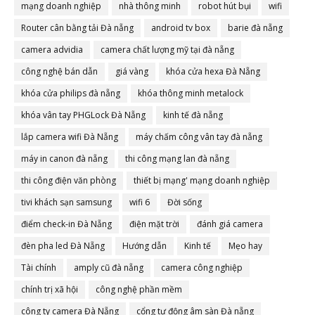
mạng doanh nghiệp
nhà thông minh
robot hút bụi
wifi
Router cân bằng tải Đà nẵng
android tv box
barie đà nẵng
camera advidia
camera chất lượng mỹ tại đà nẵng
công nghệ bán dẫn
giá vàng
khóa cửa hexa Đà Nẵng
khóa cửa philips đà nẵng
khóa thông minh metalock
khóa vân tay PHGLock Đà Nẵng
kinh tế đà nẵng
lắp camera wifi Đà Nẵng
máy chấm công vân tay đà nẵng
máy in canon đà nẵng
thi công mạng lan đà nẵng
thi công điện văn phòng
thiết bị mạng' mạng doanh nghiệp
tivi khách sạn samsung
wifi 6
Đời sống
điểm check-in Đà Nẵng
điện mặt trời
đánh giá camera
đèn pha led Đà Nẵng
Hướng dẫn
Kinh tế
Mẹo hay
Tài chính
amply cũ đà nẵng
camera công nghiệp
chính trị xã hội
công nghệ phần mềm
công ty camera Đà Nẵng
cổng tự động âm sàn Đà nẵng