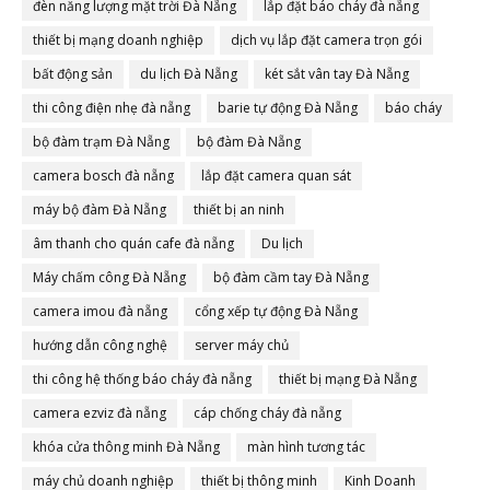
đèn năng lượng mặt trời Đà Nẵng
lắp đặt báo cháy đà nẵng
thiết bị mạng doanh nghiệp
dịch vụ lắp đặt camera trọn gói
bất động sản
du lịch Đà Nẵng
két sắt vân tay Đà Nẵng
thi công điện nhẹ đà nẵng
barie tự động Đà Nẵng
báo cháy
bộ đàm trạm Đà Nẵng
bộ đàm Đà Nẵng
camera bosch đà nẵng
lắp đặt camera quan sát
máy bộ đàm Đà Nẵng
thiết bị an ninh
âm thanh cho quán cafe đà nẵng
Du lịch
Máy chấm công Đà Nẵng
bộ đàm cầm tay Đà Nẵng
camera imou đà nẵng
cổng xếp tự động Đà Nẵng
hướng dẫn công nghệ
server máy chủ
thi công hệ thống báo cháy đà nẵng
thiết bị mạng Đà Nẵng
camera ezviz đà nẵng
cáp chống cháy đà nẵng
khóa cửa thông minh Đà Nẵng
màn hình tương tác
máy chủ doanh nghiệp
thiết bị thông minh
Kinh Doanh