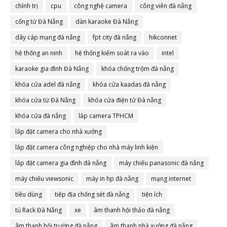
chính trị
cpu
công nghệ camera
công viên đà nẵng
cổng từ Đà Nẵng
dàn karaoke Đà Nẵng
dây cáp mạng đà nẵng
fpt city đà nẵng
hikconnet
hệ thống an ninh
hệ thống kiểm soát ra vào
intel
karaoke gia đình Đà Nẵng
khóa chống trộm đà nẵng
khóa cửa adel đà nẵng
khóa cửa kaadas đà nẵng
khóa cửa từ Đà Nẵng
khóa cửa điện tử Đà nẵng
khóa cửa đà nẵng
lắp camera TPHCM
lắp đặt camera cho nhà xưởng
lắp đặt camera công nghiệp cho nhà máy linh kiện
lắp đặt camera gia đình đà nẵng
máy chiếu panasonic đà nẵng
máy chiếu viewsonic
máy in hp đà nẵng
mạng internet
tiêu dùng
tiếp địa chống sét đà nẵng
tiện ích
tủ Rack Đà Nẵng
xe
âm thanh hội thảo đà nẵng
âm thanh hội trường đà nẵng
âm thanh nhà xưởng đà nẵng