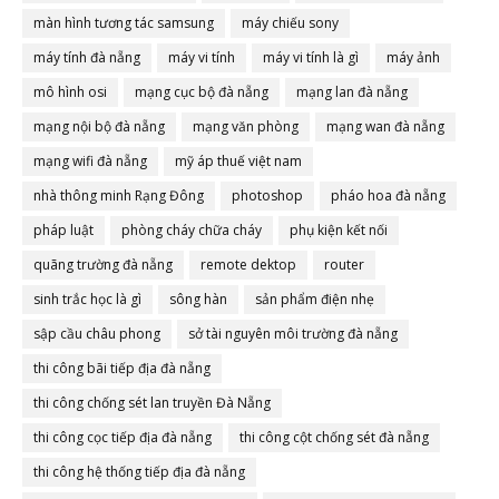
màn hình tương tác samsung
máy chiếu sony
máy tính đà nẵng
máy vi tính
máy vi tính là gì
máy ảnh
mô hình osi
mạng cục bộ đà nẵng
mạng lan đà nẵng
mạng nội bộ đà nẵng
mạng văn phòng
mạng wan đà nẵng
mạng wifi đà nẵng
mỹ áp thuế việt nam
nhà thông minh Rạng Đông
photoshop
pháo hoa đà nẵng
pháp luật
phòng cháy chữa cháy
phụ kiện kết nối
quãng trường đà nẵng
remote dektop
router
sinh trắc học là gì
sông hàn
sản phẩm điện nhẹ
sập cầu châu phong
sở tài nguyên môi trường đà nẵng
thi công bãi tiếp địa đà nẵng
thi công chống sét lan truyền Đà Nẵng
thi công cọc tiếp địa đà nẵng
thi công cột chống sét đà nẵng
thi công hệ thống tiếp địa đà nẵng