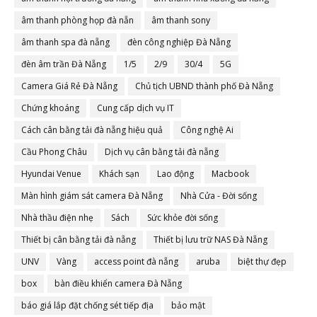
âm thanh phòng họp đà nẵn
âm thanh sony
âm thanh spa đà nẵng
đèn công nghiệp Đà Nẵng
đèn âm trần Đà Nẵng
1/5
2/9
30/4
5G
Camera Giá Rẻ Đà Nẵng
Chủ tịch UBND thành phố Đà Nẵng
Chứng khoáng
Cung cấp dịch vụ IT
Cách cân bằng tải đà nẵng hiệu quả
Công nghệ Ai
Cầu Phong Châu
Dịch vụ cân bằng tải đà nẵng
Hyundai Venue
Khách sạn
Lao động
Macbook
Màn hình giám sát camera Đà Nẵng
Nhà Cửa - Đời sống
Nhà thầu điện nhẹ
Sách
Sức khỏe đời sống
Thiết bị cân bằng tải đà nẵng
Thiết bị lưu trữ NAS Đà Nẵng
UNV
Vàng
access point đà nẵng
aruba
biệt thự đẹp
box
bàn điều khiển camera Đà Nẵng
báo giá lắp đặt chống sét tiếp địa
bảo mật