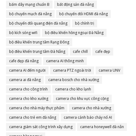
bấm dây mạng chuẩn B
bất động sản đà nẵng
bộ chuyển mạch đà nẵng
bộ chuyển đổi HDMI đà nẵng
bộ chuyển đổi quang điện đà nẵng
bộ chính trị
bộ kích sóng wifi
bộ điều khiển hồng ngoại Đà Nẵng
bộ điều khiển trung tâm Rạng Đông
bộ điều khiển trung tâm Đà Nẵng
cafe chill
cafe đẹp
cafe đẹp đà nẵng
camera AI thông minh
camera AI đếm người
camera PTZ ngoài trời
camera UNV
camera ai đà nẵng
camera bosch cho nhà xưởng
camera cho công trình
camera cho kho lạnh
camera cho kho xưởng
camera cho khu vực công cộng
camera cho nhà máy thực phẩm
camera cho nhà xưởng
camera cho trẻ em đà nẵng
camera cảnh báo cháy nổ AI
camera giám sát công trình xây dựng
camera honeywell đà nẵn