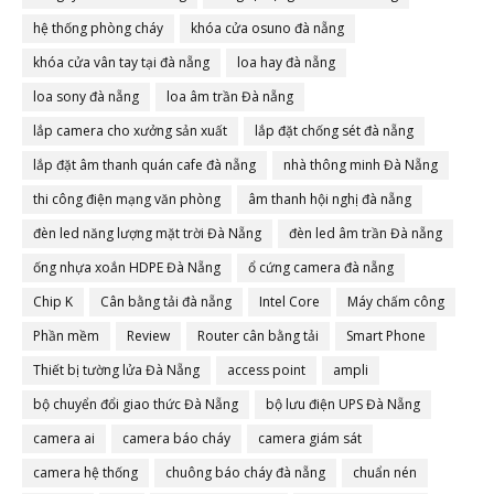
hệ thống phòng cháy
khóa cửa osuno đà nẵng
khóa cửa vân tay tại đà nẵng
loa hay đà nẵng
loa sony đà nẵng
loa âm trần Đà nẵng
lắp camera cho xưởng sản xuất
lắp đặt chống sét đà nẵng
lắp đặt âm thanh quán cafe đà nẵng
nhà thông minh Đà Nẵng
thi công điện mạng văn phòng
âm thanh hội nghị đà nẵng
đèn led năng lượng mặt trời Đà Nẵng
đèn led âm trần Đà nẵng
ống nhựa xoắn HDPE Đà Nẵng
ổ cứng camera đà nẵng
Chip K
Cân bằng tải đà nẵng
Intel Core
Máy chấm công
Phần mềm
Review
Router cân bằng tải
Smart Phone
Thiết bị tường lửa Đà Nẵng
access point
ampli
bộ chuyển đổi giao thức Đà Nẵng
bộ lưu điện UPS Đà Nẵng
camera ai
camera báo cháy
camera giám sát
camera hệ thống
chuông báo cháy đà nẵng
chuẩn nén