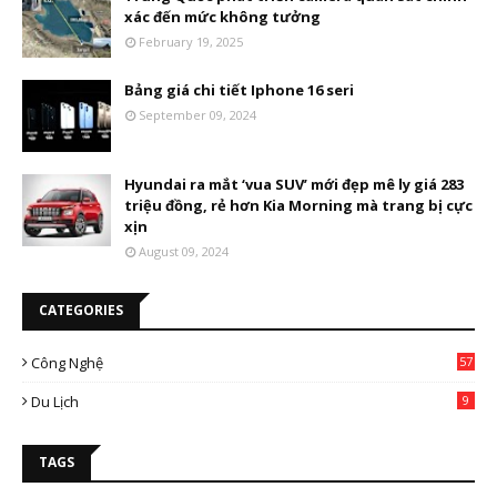
xác đến mức không tưởng
February 19, 2025
Bảng giá chi tiết Iphone 16 seri
September 09, 2024
Hyundai ra mắt ‘vua SUV’ mới đẹp mê ly giá 283
triệu đồng, rẻ hơn Kia Morning mà trang bị cực
xịn
August 09, 2024
CATEGORIES
Công Nghệ
57
Du Lịch
9
TAGS