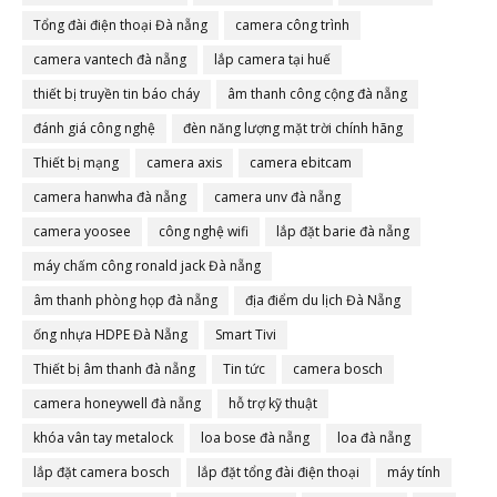
Tổng đài điện thoại Đà nẵng
camera công trình
camera vantech đà nẵng
lắp camera tại huế
thiết bị truyền tin báo cháy
âm thanh công cộng đà nẵng
đánh giá công nghệ
đèn năng lượng mặt trời chính hãng
Thiết bị mạng
camera axis
camera ebitcam
camera hanwha đà nẵng
camera unv đà nẵng
camera yoosee
công nghệ wifi
lắp đặt barie đà nẵng
máy chấm công ronald jack Đà nẵng
âm thanh phòng họp đà nẵng
địa điểm du lịch Đà Nẵng
ống nhựa HDPE Đà Nẵng
Smart Tivi
Thiết bị âm thanh đà nẵng
Tin tức
camera bosch
camera honeywell đà nẵng
hỗ trợ kỹ thuật
khóa vân tay metalock
loa bose đà nẵng
loa đà nẵng
lắp đặt camera bosch
lắp đặt tổng đài điện thoại
máy tính