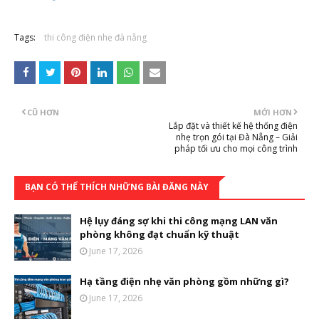
Tags:
thi công điện nhẹ đà nẵng
CŨ HƠN
MỚI HƠN
Lắp đặt và thiết kế hệ thống điện
nhẹ trọn gói tại Đà Nẵng – Giải
pháp tối ưu cho mọi công trình
BẠN CÓ THỂ THÍCH NHỮNG BÀI ĐĂNG NÀY
Hệ lụy đáng sợ khi thi công mạng LAN văn
phòng không đạt chuẩn kỹ thuật
June 17, 2026
Hạ tầng điện nhẹ văn phòng gồm những gì?
June 17, 2026