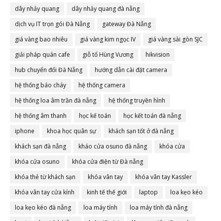
dây nhảy quang
dây nhảy quang đà nẵng
dịch vụ IT trọn gói Đà Nẵng
gateway Đà Nẵng
giá vàng bao nhiêu
giá vàng kim ngọc IV
giá vàng sài gòn SJC
giải pháp quán cafe
giỗ tổ Hùng Vương
hikvision
hub chuyển đổi Đà Nẵng
hướng dẫn cài đặt camera
hệ thống báo cháy
hệ thống camera
hệ thống loa âm trần đà nẵng
hệ thống truyền hình
hệ thống âm thanh
học kế toán
học kết toán đà nẵng
iphone
khoa học quân sự
khách sạn tốt ở đà nẵng
khách sạn đà nẵng
kháo cửa osuno đà nẵng
khóa cửa
khóa cửa osuno
khóa cửa điện từ Đà nẵng
khóa thẻ từ khách sạn
khóa vân tay
khóa vân tay Kassler
khóa vân tay cửa kính
kinh tế thế giới
laptop
loa kẹo kéo
loa kẹo kéo đà nẵng
loa máy tính
loa máy tính đà nẵng