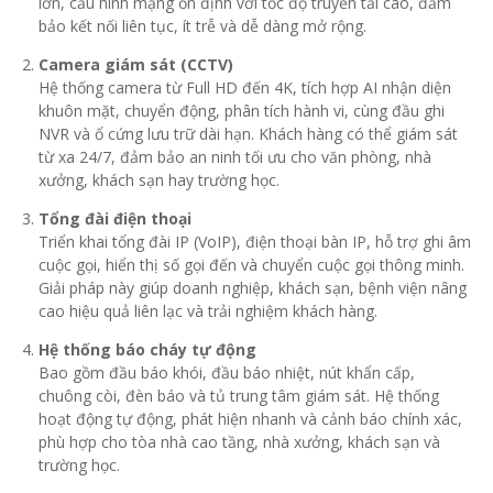
lớn, cấu hình mạng ổn định với tốc độ truyền tải cao, đảm
bảo kết nối liên tục, ít trễ và dễ dàng mở rộng.
Camera giám sát (CCTV)
Hệ thống camera từ Full HD đến 4K, tích hợp AI nhận diện
khuôn mặt, chuyển động, phân tích hành vi, cùng đầu ghi
NVR và ổ cứng lưu trữ dài hạn. Khách hàng có thể giám sát
từ xa 24/7, đảm bảo an ninh tối ưu cho văn phòng, nhà
xưởng, khách sạn hay trường học.
Tổng đài điện thoại
Triển khai tổng đài IP (VoIP), điện thoại bàn IP, hỗ trợ ghi âm
cuộc gọi, hiển thị số gọi đến và chuyển cuộc gọi thông minh.
Giải pháp này giúp doanh nghiệp, khách sạn, bệnh viện nâng
cao hiệu quả liên lạc và trải nghiệm khách hàng.
Hệ thống báo cháy tự động
Bao gồm đầu báo khói, đầu báo nhiệt, nút khẩn cấp,
chuông còi, đèn báo và tủ trung tâm giám sát. Hệ thống
hoạt động tự động, phát hiện nhanh và cảnh báo chính xác,
phù hợp cho tòa nhà cao tầng, nhà xưởng, khách sạn và
trường học.