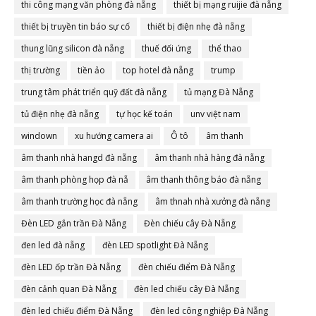
thi công mạng văn phòng đà nẵng
thiết bị mạng ruijie đà nẵng
thiết bị truyền tin báo sự cố
thiết bị điện nhẹ đà nẵng
thung lũng silicon đà nẵng
thuế đối ứng
thể thao
thị trường
tiền ảo
top hotel đà nẵng
trump
trung tâm phát triển quỹ đất đà nẵng
tủ mạng Đà Nẵng
tủ điện nhẹ đà nẵng
tự học kế toán
unv việt nam
windown
xu hướng camera ai
Ô tô
âm thanh
âm thanh nhà hangd đà nẵng
âm thanh nhà hàng đà nẵng
âm thanh phòng họp đà nẵ
âm thanh thông báo đà nẵng
âm thanh trường học đà nẵng
âm thnah nhà xưởng đà nẵng
Đèn LED gắn trần Đà Nẵng
Đèn chiếu cây Đà Nẵng
đen led đà nẵng
đèn LED spotlight Đà Nẵng
đèn LED ốp trần Đà Nẵng
đèn chiếu điểm Đà Nẵng
đèn cảnh quan Đà Nẵng
đèn led chiếu cây Đà Nẵng
đèn led chiếu điểm Đà Nẵng
đèn led công nghiệp Đà Nẵng