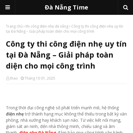
Đà Nẵng Time
Trang chủ
thi công điện nhẹ đà nẵng
Công ty thi công điện nhẹ uy tín
tại Đà Nẵng – Giải pháp toàn diện cho mọi công trình
Công ty thi công điện nhẹ uy tín
tại Đà Nẵng – Giải pháp toàn
diện cho mọi công trình
thao
Tháng 10 01, 2025
Trong thời đại công nghệ số phát triển mạnh mẽ, hệ thống
điện nhẹ
trở thành hạng mục không thể thiếu trong bất kỳ văn
phòng, nhà xưởng hay khách sạn nào. Từ việc kết nối mạng,
giám sát an ninh, đến nhà thông minh, chiếu sáng và âm
thanh,
điện nhẹ Đà Nẵng
đảm bảo mọi công trình vận hành