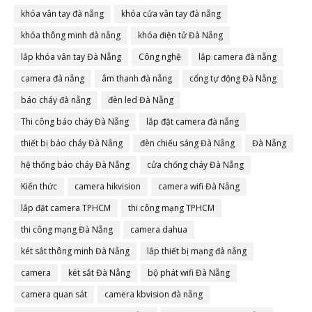
khóa vân tay đà nẵng
khóa cửa vân tay đà nẵng
khóa thông minh đà nẵng
khóa điện tử Đà Nẵng
lắp khóa vân tay Đà Nẵng
Công nghệ
lắp camera đà nẵng
camera đà nẵng
âm thanh đà nẵng
cổng tự động Đà Nẵng
báo cháy đà nẵng
đèn led Đà Nẵng
Thi công báo cháy Đà Nẵng
lắp đặt camera đà nẵng
thiết bị báo cháy Đà Nẵng
đèn chiếu sáng Đà Nẵng
Đà Nẵng
hệ thống báo cháy Đà Nẵng
cửa chống cháy Đà Nẵng
Kiến thức
camera hikvision
camera wifi Đà Nẵng
lắp đặt camera TPHCM
thi công mạng TPHCM
thi công mạng Đà Nẵng
camera dahua
két sắt thông minh Đà Nẵng
lắp thiết bị mạng đà nẵng
camera
két sắt Đà Nẵng
bộ phát wifi Đà Nẵng
camera quan sát
camera kbvision đà nẵng