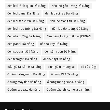
đèn led cảnh quan Đà Nẵng
đèn led gắn tường Đà Nẵng
đèn led panel Đà Nẵng
đèn led rọi ray Đà Nẵng
đèn led sân vườn Đà Nẵng
đèn led trang trí Đà Nẵng
đèn led treo tường Đà Nẵng
đèn led ốp tường Đà Nẵng
đèn nhà xưởng Đà Nẵng
đèn năng lượng mặt trời JINDIAN
đèn panel Đà Nẵng
đèn rọi ray Đà Nẵng
đèn spotlight Đà Nẵng
đèn sân vườn Đà Nẵng
đèn trang trí Đà Nẵng
đất nền fpt đà nẵng
đấu giá tài sản ở đà nẵng
định giá trị mang lại
đố cửa là gì
ổ cắm thông minh Đà Nẵng
ổ cứng WD đà nẵng
ổ cứng máy tính đà nẵng
ổ cứng mạng NAS Đà Nẵng
ổ cứng seagate đà nẵng
ổ cứng đầu ghi camera đà nẵng