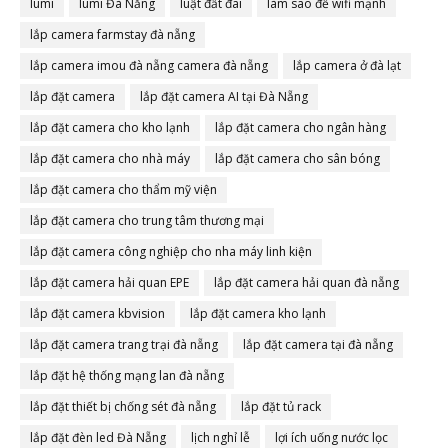
lumi
lumi Đà Nẵng
luật đất đai
làm sao để wifi mạnh
lắp camera farmstay đà nẵng
lắp camera imou đà nẵng camera đà nẵng
lắp camera ở đà lạt
lắp đặt camera
lắp đặt camera AI tại Đà Nẵng
lắp đặt camera cho kho lạnh
lắp đặt camera cho ngân hàng
lắp đặt camera cho nhà máy
lắp đặt camera cho sân bóng
lắp đặt camera cho thẩm mỹ viện
lắp đặt camera cho trung tâm thương mại
lắp đặt camera công nghiệp cho nha máy linh kiện
lắp đặt camera hải quan EPE
lắp đặt camera hải quan đà nẵng
lắp đặt camera kbvision
lắp đặt camera kho lạnh
lắp đặt camera trang trại đà nẵng
lắp đặt camera tại đà nẵng
lắp đặt hệ thống mạng lan đà nẵng
lắp đặt thiết bị chống sét đà nẵng
lắp đặt tủ rack
lắp đặt đèn led Đà Nẵng
lịch nghỉ lễ
lợi ích uống nước lọc