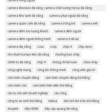
camera hồng ngoại
camera kbvision đà nẵng; camera chất lượng mỹ tại đà nẵng;
camera đà nẵng
camera kho lạnh đà nẵng
camera phạt nguội đà nẵng
camera quán cafe đà nẵng
camera trông trẻ
camera wifi
camera đếm lưu lượng khách
camera đếm người
camera đếm người thông minh
camera ở đà lạt
camera-đà_nẵng
ccna
ccnp
chip H
chip xeon
cho thuê loa kẹo kéo đà nẵng
chuông bao cháy
chính trị đà nẵng
chíp H
chứng chỉ kế toán
chữa cháy
công nghệ mạng
công tắc thông minh
công viên giải trí
cảm biến chuyển động
cảm biến chuyển động Đà Nẵng
cảm biến cửa
cảm biến hiện điện Đà Nẵng
cần tư vấn wifi doanh nghiệp
cầu rồng
cổng từ an ninh Đà Nẵng
dahua
den led âm trần Đà Nẵng
draytek
dây HDMI
dây cáp quang đà nẵng