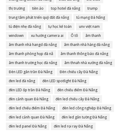
thị trường
tiền ảo
top hotel đà nẵng
trump
trung tâm phát triển quỹ đất đà nẵng
tủ mạng Đà Nẵng
tủ điện nhẹ đà nẵng
tự học kế toán
unv việt nam
windown
xu hướng camera ai
Ô tô
âm thanh
âm thanh nhà hangd đà nẵng
âm thanh nhà hàng đà nẵng
âm thanh phòng họp đà nẵ
âm thanh thông báo đà nẵng
âm thanh trường học đà nẵng
âm thnah nhà xưởng đà nẵng
Đèn LED gắn trần Đà Nẵng
Đèn chiếu cây Đà Nẵng
đen led đà nẵng
đèn LED spotlight Đà Nẵng
đèn LED ốp trần Đà Nẵng
đèn chiếu điểm Đà Nẵng
đèn cảnh quan Đà Nẵng
đèn led chiếu cây Đà Nẵng
đèn led chiếu điểm Đà Nẵng
đèn led công nghiệp Đà Nẵng
đèn led cảnh quan Đà Nẵng
đèn led gắn tường Đà Nẵng
đèn led panel Đà Nẵng
đèn led rọi ray Đà Nẵng