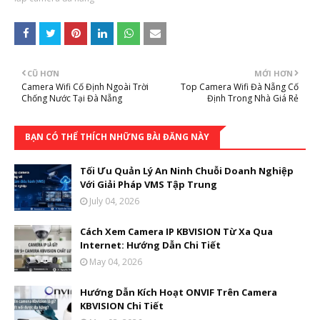
CŨ HƠN
MỚI HƠN
Camera Wifi Cố Định Ngoài Trời
Top Camera Wifi Đà Nẵng Cố
Chống Nước Tại Đà Nẵng
Định Trong Nhà Giá Rẻ
BẠN CÓ THỂ THÍCH NHỮNG BÀI ĐĂNG NÀY
Tối Ưu Quản Lý An Ninh Chuỗi Doanh Nghiệp
Với Giải Pháp VMS Tập Trung
July 04, 2026
Cách Xem Camera IP KBVISION Từ Xa Qua
Internet: Hướng Dẫn Chi Tiết
May 04, 2026
Hướng Dẫn Kích Hoạt ONVIF Trên Camera
KBVISION Chi Tiết