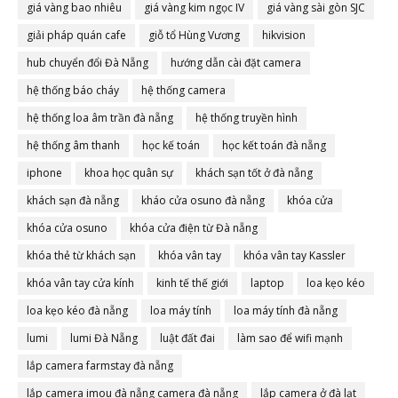
giá vàng bao nhiêu
giá vàng kim ngọc IV
giá vàng sài gòn SJC
giải pháp quán cafe
giỗ tổ Hùng Vương
hikvision
hub chuyển đổi Đà Nẵng
hướng dẫn cài đặt camera
hệ thống báo cháy
hệ thống camera
hệ thống loa âm trần đà nẵng
hệ thống truyền hình
hệ thống âm thanh
học kế toán
học kết toán đà nẵng
iphone
khoa học quân sự
khách sạn tốt ở đà nẵng
khách sạn đà nẵng
kháo cửa osuno đà nẵng
khóa cửa
khóa cửa osuno
khóa cửa điện từ Đà nẵng
khóa thẻ từ khách sạn
khóa vân tay
khóa vân tay Kassler
khóa vân tay cửa kính
kinh tế thế giới
laptop
loa kẹo kéo
loa kẹo kéo đà nẵng
loa máy tính
loa máy tính đà nẵng
lumi
lumi Đà Nẵng
luật đất đai
làm sao để wifi mạnh
lắp camera farmstay đà nẵng
lắp camera imou đà nẵng camera đà nẵng
lắp camera ở đà lạt