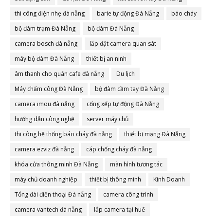
thi công điện nhẹ đà nẵng
barie tự động Đà Nẵng
báo cháy
bộ đàm trạm Đà Nẵng
bộ đàm Đà Nẵng
camera bosch đà nẵng
lắp đặt camera quan sát
máy bộ đàm Đà Nẵng
thiết bị an ninh
âm thanh cho quán cafe đà nẵng
Du lịch
Máy chấm công Đà Nẵng
bộ đàm cầm tay Đà Nẵng
camera imou đà nẵng
cổng xếp tự động Đà Nẵng
hướng dẫn công nghệ
server máy chủ
thi công hệ thống báo cháy đà nẵng
thiết bị mạng Đà Nẵng
camera ezviz đà nẵng
cáp chống cháy đà nẵng
khóa cửa thông minh Đà Nẵng
màn hình tương tác
máy chủ doanh nghiệp
thiết bị thông minh
Kinh Doanh
Tổng đài điện thoại Đà nẵng
camera công trình
camera vantech đà nẵng
lắp camera tại huế