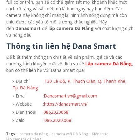
full color trên, bạn sẽ có thể giám sát mọi khoảnh khắc một
cách rõ ràng và sắc nét, dù là ban ngày hay ban đêm. Các
camera này không chỉ mang lại hình ảnh sống động mà còn
chịu được các yếu tố môi trường khắc nghiệt. Hãy
đến
Danasmart
để
lắp camera Đà Nẵng
với chất lượng dịch
vụ hàng đầu!
Thông tin liên hệ Dana Smart
Để biết thêm thông tin chi tiết về sản phẩm, giá cả và các
chương trình khuyến mãi về dịch vụ về
Lắp camera Đà Nẵng
,
bạn có thể liên hệ với Dana Smart qua:
Địa chỉ :
130 Lê Độ, P. Thạch Gián, Q. Thanh Khê,
Tp. Đà Nẵng
Email :
Danasmart.vn@gmail.com
Website :
https://danasmart.vn/
Điện thoại :
0862020068
Zalo :
086.2020.068
Tags:
camera đà nẵng
camera wifi Đà Nẵng
Kiến thức
lắp camera đà nẵng