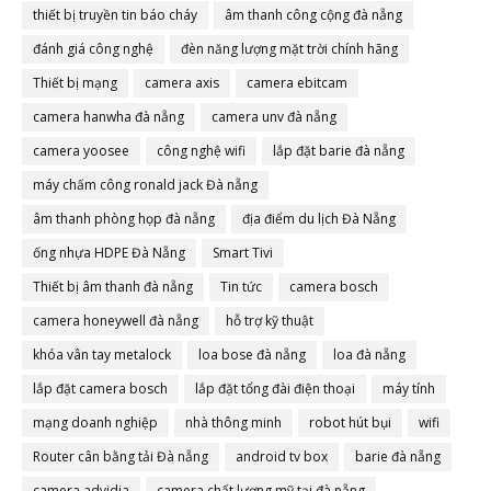
thiết bị truyền tin báo cháy
âm thanh công cộng đà nẵng
đánh giá công nghệ
đèn năng lượng mặt trời chính hãng
Thiết bị mạng
camera axis
camera ebitcam
camera hanwha đà nẵng
camera unv đà nẵng
camera yoosee
công nghệ wifi
lắp đặt barie đà nẵng
máy chấm công ronald jack Đà nẵng
âm thanh phòng họp đà nẵng
địa điểm du lịch Đà Nẵng
ống nhựa HDPE Đà Nẵng
Smart Tivi
Thiết bị âm thanh đà nẵng
Tin tức
camera bosch
camera honeywell đà nẵng
hỗ trợ kỹ thuật
khóa vân tay metalock
loa bose đà nẵng
loa đà nẵng
lắp đặt camera bosch
lắp đặt tổng đài điện thoại
máy tính
mạng doanh nghiệp
nhà thông minh
robot hút bụi
wifi
Router cân bằng tải Đà nẵng
android tv box
barie đà nẵng
camera advidia
camera chất lượng mỹ tại đà nẵng