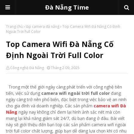
Đà Nẵng Time
Trang chủ
lắp camera đà nẵng
Top Camera Wifi Đà Nẵng Cố Định
Ngoài Trời Full Color
Top Camera Wifi Đà Nẵng Cố
Định Ngoài Trời Full Color
Công nghệ Đà Nẵng
Tháng 2 09, 2025
Trong một thế giới ngày càng phát triển với công nghệ tiên
tiến, việc sử dụng
camera wifi ngoài trời full color
đang
ngày càng trở nên phổ biến, đặc biệt trong việc bảo vệ an ninh
cho gia đình và doanh nghiệp. Các sản phẩm
camera wifi Đà
Nẵng
ngày nay không chỉ đem lại hình ảnh sắc nét mà còn
mang lại khả năng giám sát 24/7, dù bạn đang ở đâu. Bài viết
này sẽ giới thiệu đến bạn top các sản phẩm camera wifi ngoài
trời full color chất lượng, giúp bạn dễ dàng lựa chọn khi có nhu