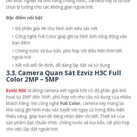
tiết khắc nghiệt và tính năng chống nước, camera này là sự lựa
chọn lý tưởng cho các không gian ngoài trời.
Đặc điểm nổi bật
:
Độ phân giải 4K cho hình ảnh siêu sắc nét
Công nghệ Full Color giúp ghi lại hình ảnh sống động vào
ban đêm
Chống nước và bụi bẩn, phù hợp với điều kiện thời tiết
ngoài trời
Kết nối wifi ổn định, dễ dàng lắp đặt và sử dụng
3.3.
Camera Quan Sát Ezviz H3C Full
Color 2MP – 5MP
Ezviz H3C
là dòng camera wifi ngoài trời có độ phân giải linh
hoạt từ 2MP đến 5MP, phù hợp với nhu cầu sử dụng của nhiều
khách hàng. Với công nghệ
Full Color
, camera này mang lại
khả năng ghi hình màu sắc tuyệt vời ngay cả trong điều kiện
thiếu sáng, giúp bạn dễ dàng nhận diện chi tiết. Thiết kế của
sản phẩm đạt chuẩn IP66, chống nước và bụi bẩn, rất phù hợp
cho việc lắp đặt ngoài trời.