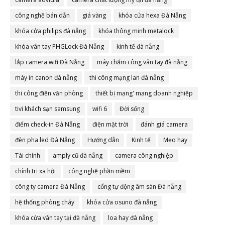
công nghệ bán dẫn
giá vàng
khóa cửa hexa Đà Nẵng
khóa cửa philips đà nẵng
khóa thông minh metalock
khóa vân tay PHGLock Đà Nẵng
kinh tế đà nẵng
lắp camera wifi Đà Nẵng
máy chấm công vân tay đà nẵng
máy in canon đà nẵng
thi công mạng lan đà nẵng
thi công điện văn phòng
thiết bị mạng' mạng doanh nghiệp
tivi khách sạn samsung
wifi 6
Đời sống
điểm check-in Đà Nẵng
điện mặt trời
đánh giá camera
đèn pha led Đà Nẵng
Hướng dẫn
Kinh tế
Mẹo hay
Tài chính
amply cũ đà nẵng
camera công nghiệp
chính trị xã hội
công nghệ phần mềm
công ty camera Đà Nẵng
cổng tự động âm sàn Đà nẵng
hệ thống phòng cháy
khóa cửa osuno đà nẵng
khóa cửa vân tay tại đà nẵng
loa hay đà nẵng