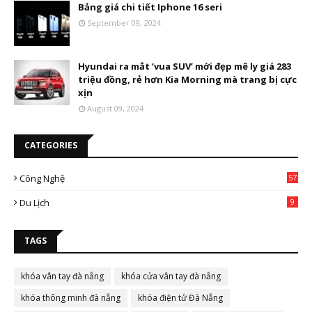
Bảng giá chi tiết Iphone 16 seri
September 09, 2024
Hyundai ra mắt ‘vua SUV’ mới đẹp mê ly giá 283
triệu đồng, rẻ hơn Kia Morning mà trang bị cực
xịn
August 09, 2024
CATEGORIES
Công Nghệ
57
Du Lịch
9
TAGS
khóa vân tay đà nẵng
khóa cửa vân tay đà nẵng
khóa thông minh đà nẵng
khóa điện tử Đà Nẵng