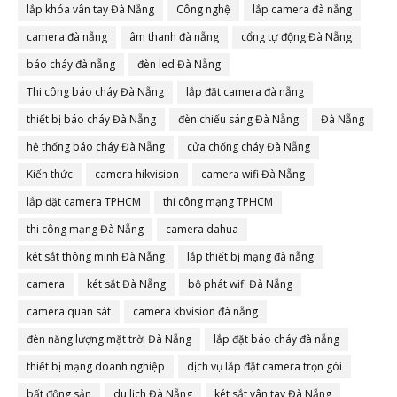
lắp khóa vân tay Đà Nẵng
Công nghệ
lắp camera đà nẵng
camera đà nẵng
âm thanh đà nẵng
cổng tự động Đà Nẵng
báo cháy đà nẵng
đèn led Đà Nẵng
Thi công báo cháy Đà Nẵng
lắp đặt camera đà nẵng
thiết bị báo cháy Đà Nẵng
đèn chiếu sáng Đà Nẵng
Đà Nẵng
hệ thống báo cháy Đà Nẵng
cửa chống cháy Đà Nẵng
Kiến thức
camera hikvision
camera wifi Đà Nẵng
lắp đặt camera TPHCM
thi công mạng TPHCM
thi công mạng Đà Nẵng
camera dahua
két sắt thông minh Đà Nẵng
lắp thiết bị mạng đà nẵng
camera
két sắt Đà Nẵng
bộ phát wifi Đà Nẵng
camera quan sát
camera kbvision đà nẵng
đèn năng lượng mặt trời Đà Nẵng
lắp đặt báo cháy đà nẵng
thiết bị mạng doanh nghiệp
dịch vụ lắp đặt camera trọn gói
bất động sản
du lịch Đà Nẵng
két sắt vân tay Đà Nẵng