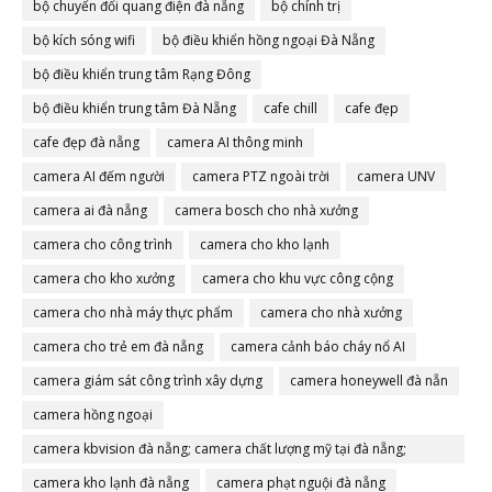
bộ chuyển đổi quang điện đà nẵng
bộ chính trị
bộ kích sóng wifi
bộ điều khiển hồng ngoại Đà Nẵng
bộ điều khiển trung tâm Rạng Đông
bộ điều khiển trung tâm Đà Nẵng
cafe chill
cafe đẹp
cafe đẹp đà nẵng
camera AI thông minh
camera AI đếm người
camera PTZ ngoài trời
camera UNV
camera ai đà nẵng
camera bosch cho nhà xưởng
camera cho công trình
camera cho kho lạnh
camera cho kho xưởng
camera cho khu vực công cộng
camera cho nhà máy thực phẩm
camera cho nhà xưởng
camera cho trẻ em đà nẵng
camera cảnh báo cháy nổ AI
camera giám sát công trình xây dựng
camera honeywell đà nẵn
camera hồng ngoại
camera kbvision đà nẵng; camera chất lượng mỹ tại đà nẵng;
camera đà nẵng
camera kho lạnh đà nẵng
camera phạt nguội đà nẵng