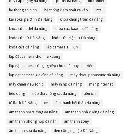
dây cáp mạng đà nẵng
fpt city đà nẵng
hikconnet
hệ thống an ninh
hệ thống kiểm soát ra vào
intel
karaoke gia đình Đà Nẵng
khóa chống trộm đà nẵng
khóa cửa adel đà nẵng
khóa cửa kaadas đà nẵng
khóa cửa từ Đà Nẵng
khóa cửa điện tử Đà nẵng
khóa cửa đà nẵng
lắp camera TPHCM
lắp đặt camera cho nhà xưởng
lắp đặt camera công nghiệp cho nhà máy linh kiện
lắp đặt camera gia đình đà nẵng
máy chiếu panasonic đà nẵng
máy chiếu viewsonic
máy in hp đà nẵng
mạng internet
tiêu dùng
tiếp địa chống sét đà nẵng
tiện ích
tủ Rack Đà Nẵng
xe
âm thanh hội thảo đà nẵng
âm thanh hội trường đà nẵng
âm thanh nhà xưởng đà nẵng
âm thanh phòng họp đà nẵn
âm thanh sony
âm thanh spa đà nẵng
đèn công nghiệp Đà Nẵng