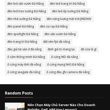
đèn led sân vườn Đà Nẵng
đèn led trang trí Đà Nẵng
đèn led treo tường Đà Nẵng
đèn led ốp tường Đà Nẵng
đèn nhà xưởng Đà Nẵng
đèn năng lượng mặt trời JINDIAN
đèn panel Đà Nẵng
đèn rọi ray Đà Nẵng
đèn spotlight Đà Nẵng
đèn sân vườn Đà Nẵng
đèn trang trí Đà Nẵng
đất nền fpt đà nẵng
đấu giá tài sản ở đà nẵng
định giá trị mang lại
đố cửa là gì
ổ cắm thông minh Đà Nẵng
ổ cứng WD đà nẵng
ổ cứng máy tính đà nẵng
ổ cứng mạng NAS Đà Nẵng
ổ cứng seagate đà nẵng
ổ cứng đầu ghi camera đà nẵng
Random Posts
Nên Chọn Máy Chủ Server Nào Cho Doanh
Nghiệp: Dell, HPE Hay Lenovo?