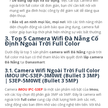
Dễ dàng lắp đặt và sử dụng
: Việc cài đặt camera wifi
ngoài trời full color rất đơn giản, bạn chỉ cần kết nối với
mạng wifi gia đình hoặc công ty để giám sát dễ dàng qua
điện thoại.
Bảo vệ an ninh mọi lúc, mọi nơi
: Với các tính năng nhận
diện chuyển động và cảnh báo qua ứng dụng, camera full
color giúp bạn kịp thời phát hiện những sự việc bất thường.
3.
Top 5 Camera Wifi Đà Nẵng Cố
Định Ngoài Trời Full Color
Dưới đây là top 5 sản phẩm
camera wifi Đà Nẵng
ngoài trời
full color mà bạn có thể tham khảo khi quyết định
lắp camera
Đà Nẵng
tại
Danasmart
:
3.1.
Camera Wifi Ngoài Trời Full Color
iMOU IPC-S3EP-3M0WE (Bullet 3 3MP)
| S3EP-5M0WE (Bullet 3 5MP)
Camera
iMOU IPC-S3EP
là một sản phẩm nổi bật của
Imou
,
với các tùy chọn độ phân giải 3MP và 5MP. Đây là camera wifi
ngoài trời
full color
cung cấp chất lượng hình ảnh sắc nét,
sống động vào ban đêm nhờ vào công nghệ tiên tiến. Với khả