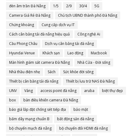
đèn âm trần Đà Nẵng
1/5
2/9
30/4
5G
Camera Giá Rẻ Đà Nẵng
Chủ tịch UBND thành phố Đà Nẵng
Chứng khoáng
Cung cấp dịch vụ IT
Cách cân bằng tải đà nẵng hiệu quả
Công nghệ Ai
Cầu Phong Châu
Dịch vụ cân bằng tải đà nẵng
Hyundai Venue
Khách sạn
Lao động
Macbook
Màn hình giám sát camera Đà Nẵng
Nhà Cửa - Đời sống
Nhà thầu điện nhẹ
Sách
Sức khỏe đời sống
Thiết bị cân bằng tải đà nẵng
Thiết bị lưu trữ NAS Đà Nẵng
UNV
Vàng
access point đà nẵng
aruba
biệt thự đẹp
box
bàn điều khiển camera Đà Nẵng
báo giá lắp đặt chống sét tiếp địa
bảo mật
bấm dây mạng chuẩn B
bất động sản đà nẵng
bộ chuyển mạch đà nẵng
bộ chuyển đổi HDMI đà nẵng