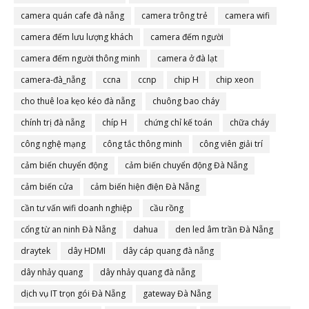
camera quán cafe đà nẵng
camera trông trẻ
camera wifi
camera đếm lưu lượng khách
camera đếm người
camera đếm người thông minh
camera ở đà lạt
camera-đà_nẵng
ccna
ccnp
chip H
chip xeon
cho thuê loa kẹo kéo đà nẵng
chuông bao cháy
chính trị đà nẵng
chíp H
chứng chỉ kế toán
chữa cháy
công nghệ mạng
công tắc thông minh
công viên giải trí
cảm biến chuyển động
cảm biến chuyển động Đà Nẵng
cảm biến cửa
cảm biến hiện điện Đà Nẵng
cần tư vấn wifi doanh nghiệp
cầu rồng
cổng từ an ninh Đà Nẵng
dahua
den led âm trần Đà Nẵng
draytek
dây HDMI
dây cáp quang đà nẵng
dây nhảy quang
dây nhảy quang đà nẵng
dịch vụ IT trọn gói Đà Nẵng
gateway Đà Nẵng