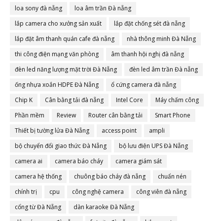
loa sony đà nẵng
loa âm trần Đà nẵng
lắp camera cho xưởng sản xuất
lắp đặt chống sét đà nẵng
lắp đặt âm thanh quán cafe đà nẵng
nhà thông minh Đà Nẵng
thi công điện mạng văn phòng
âm thanh hội nghị đà nẵng
đèn led năng lượng mặt trời Đà Nẵng
đèn led âm trần Đà nẵng
ống nhựa xoắn HDPE Đà Nẵng
ổ cứng camera đà nẵng
Chip K
Cân bằng tải đà nẵng
Intel Core
Máy chấm công
Phần mềm
Review
Router cân bằng tải
Smart Phone
Thiết bị tường lửa Đà Nẵng
access point
ampli
bộ chuyển đổi giao thức Đà Nẵng
bộ lưu điện UPS Đà Nẵng
camera ai
camera báo cháy
camera giám sát
camera hệ thống
chuông báo cháy đà nẵng
chuẩn nén
chính trị
cpu
công nghệ camera
công viên đà nẵng
cổng từ Đà Nẵng
dàn karaoke Đà Nẵng