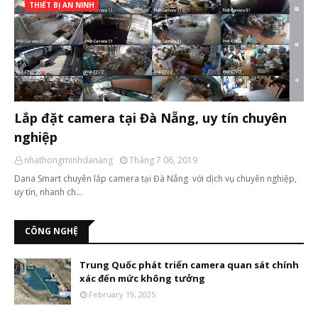
THIẾT BỊ AN NINH
Lắp đặt camera tại Đà Nẵng, uy tín chuyên
nghiệp
nhathongminhdanang
Tháng 7 06, 2019
Dana Smart chuyên lắp camera tại Đà Nẵng với dịch vụ chuyên nghiệp,
uy tín, nhanh ch…
CÔNG NGHỆ
Trung Quốc phát triển camera quan sát chính
xác đến mức không tưởng
February 19, 2025