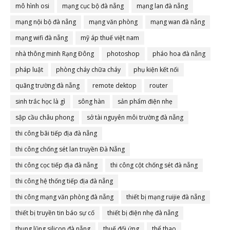
mô hình osi
mạng cục bộ đà nẵng
mạng lan đà nẵng
mạng nội bộ đà nẵng
mạng văn phòng
mạng wan đà nẵng
mạng wifi đà nẵng
mỹ áp thuế việt nam
nhà thông minh Rạng Đông
photoshop
pháo hoa đà nẵng
pháp luật
phòng cháy chữa cháy
phụ kiện kết nối
quãng trường đà nẵng
remote dektop
router
sinh trắc học là gì
sông hàn
sản phẩm điện nhẹ
sập cầu châu phong
sở tài nguyên môi trường đà nẵng
thi công bãi tiếp địa đà nẵng
thi công chống sét lan truyền Đà Nẵng
thi công cọc tiếp địa đà nẵng
thi công cột chống sét đà nẵng
thi công hệ thống tiếp địa đà nẵng
thi công mạng văn phòng đà nẵng
thiết bị mạng ruijie đà nẵng
thiết bị truyền tin báo sự cố
thiết bị điện nhẹ đà nẵng
thung lũng silicon đà nẵng
thuế đối ứng
thể thao