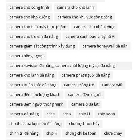
camera cho công trình
camera cho kho lạnh
camera cho kho xưởng
camera cho khu vực công cộng
camera cho nhà máy thực phẩm
camera cho nhà xưởng
camera cho trẻ em đà nẵng
camera cảnh báo cháy nổ AI
camera giám sát công trình xây dựng
camera honeywell đà nẵn
camera hồng ngoại
camera kbvision đà nẵng; camera chất lượng mỹ tại đà nẵng;
camera đà nẵng
camera kho lạnh đà nẵng
camera phạt nguội đà nẵng
camera quán cafe đà nẵng
camera trông trẻ
camera wifi
camera đếm lưu lượng khách
camera đếm người
camera đếm người thông minh
camera ở đà lạt
camera-đà_nẵng
ccna
ccnp
chip H
chip xeon
cho thuê loa kẹo kéo đà nẵng
chuông bao cháy
chính trị đà nẵng
chíp H
chứng chỉ kế toán
chữa cháy