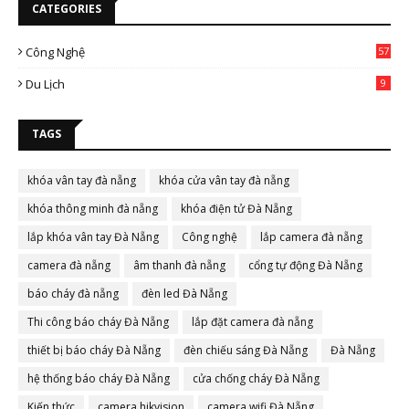
CATEGORIES
Công Nghệ
57
Du Lịch
9
TAGS
khóa vân tay đà nẵng
khóa cửa vân tay đà nẵng
khóa thông minh đà nẵng
khóa điện tử Đà Nẵng
lắp khóa vân tay Đà Nẵng
Công nghệ
lắp camera đà nẵng
camera đà nẵng
âm thanh đà nẵng
cổng tự động Đà Nẵng
báo cháy đà nẵng
đèn led Đà Nẵng
Thi công báo cháy Đà Nẵng
lắp đặt camera đà nẵng
thiết bị báo cháy Đà Nẵng
đèn chiếu sáng Đà Nẵng
Đà Nẵng
hệ thống báo cháy Đà Nẵng
cửa chống cháy Đà Nẵng
Kiến thức
camera hikvision
camera wifi Đà Nẵng