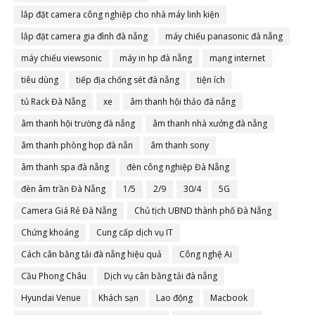
lắp đặt camera công nghiệp cho nhà máy linh kiện
lắp đặt camera gia đình đà nẵng
máy chiếu panasonic đà nẵng
máy chiếu viewsonic
máy in hp đà nẵng
mạng internet
tiêu dùng
tiếp địa chống sét đà nẵng
tiện ích
tủ Rack Đà Nẵng
xe
âm thanh hội thảo đà nẵng
âm thanh hội trường đà nẵng
âm thanh nhà xưởng đà nẵng
âm thanh phòng họp đà nẵn
âm thanh sony
âm thanh spa đà nẵng
đèn công nghiệp Đà Nẵng
đèn âm trần Đà Nẵng
1/5
2/9
30/4
5G
Camera Giá Rẻ Đà Nẵng
Chủ tịch UBND thành phố Đà Nẵng
Chứng khoáng
Cung cấp dịch vụ IT
Cách cân bằng tải đà nẵng hiệu quả
Công nghệ Ai
Cầu Phong Châu
Dịch vụ cân bằng tải đà nẵng
Hyundai Venue
Khách sạn
Lao động
Macbook