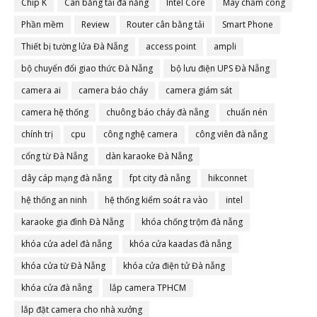
Chip K
Cân bằng tải đà nẵng
Intel Core
Máy chấm công
Phần mềm
Review
Router cân bằng tải
Smart Phone
Thiết bị tường lửa Đà Nẵng
access point
ampli
bộ chuyển đổi giao thức Đà Nẵng
bộ lưu điện UPS Đà Nẵng
camera ai
camera báo cháy
camera giám sát
camera hệ thống
chuông báo cháy đà nẵng
chuẩn nén
chính trị
cpu
công nghệ camera
công viên đà nẵng
cổng từ Đà Nẵng
dàn karaoke Đà Nẵng
dây cáp mạng đà nẵng
fpt city đà nẵng
hikconnet
hệ thống an ninh
hệ thống kiểm soát ra vào
intel
karaoke gia đình Đà Nẵng
khóa chống trộm đà nẵng
khóa cửa adel đà nẵng
khóa cửa kaadas đà nẵng
khóa cửa từ Đà Nẵng
khóa cửa điện tử Đà nẵng
khóa cửa đà nẵng
lắp camera TPHCM
lắp đặt camera cho nhà xưởng