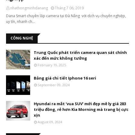
nhathongminhdanang
Tháng 7 06, 2019
Dana Smart chuyên lắp camera tại Đà Nẵng với dịch vụ chuyên nghiệp,
uy tín, nhanh ch…
CÔNG NGHỆ
Trung Quốc phát triển camera quan sát chính
xác đến mức không tưởng
February 19, 2025
Bảng giá chi tiết Iphone 16 seri
September 09, 2024
Hyundai ra mắt ‘vua SUV’ mới đẹp mê ly giá 283
triệu đồng, rẻ hơn Kia Morning mà trang bị cực
xịn
August 09, 2024