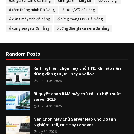
đấu giá tài sản ở đà nẵng
định giá trị mang lại
đố cửa là gì
ổ cắm thông minh Đà Nẵng
ổ cứng WD đà nẵng
ổ cứng máy tính đà nẵng
ổ cứng mạng NAS Đà Nẵng
ổ cứng seagate đà nẵng
ổ cứng đầu ghi camera đà nẵng
Random Posts
Kinh nghiệm chọn máy chủ HPE: Khi nào nên
dùng dòng DL, ML hay Apollo?
August 03, 2026
Bí quyết chọn RAM máy chủ tối ưu hiệu suất
server 2026
August 01, 2026
Nên Chọn Máy Chủ Server Nào Cho Doanh
Nghiệp: Dell, HPE Hay Lenovo?
July 31, 2026