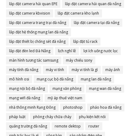
lắp đặt camera hải quan EPE
lắp đặt camera hải quan đà nẵng
lắp đặt camera kbvision
lắp đặt camera kho lạnh
lắp đặt camera trang trại đà nẵng
lắp đặt camera tại đà nẵng
lắp đặt hệ thống mạng lan đà nẵng
lắp đặt thiết bị chống sét đà nẵng
lắp đặt tủ rack
lắp đặt đèn led Đà Nẵng
lịch nghỉ lễ
lợi ích uống nước lọc
màn hình tương tác samsung
máy chiếu sony
máy tính đà nẵng
máy vi tính
máy vi tính là gì
máy ảnh
mô hình osi
mạng cục bộ đà nẵng
mạng lan đà nẵng
mạng nội bộ đà nẵng
mạng văn phòng
mạng wan đà nẵng
mạng wifi đà nẵng
mỹ áp thuế việt nam
nhà thông minh Rạng Đông
photoshop
pháo hoa đà nẵng
pháp luật
phòng cháy chữa cháy
phụ kiện kết nối
quãng trường đà nẵng
remote dektop
router
sinh trắc học là gì
sông hàn
sản phẩm điện nhẹ