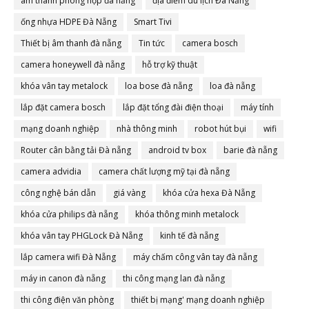
âm thanh phòng họp đà nẵng
địa điểm du lịch Đà Nẵng
ống nhựa HDPE Đà Nẵng
Smart Tivi
Thiết bị âm thanh đà nẵng
Tin tức
camera bosch
camera honeywell đà nẵng
hỗ trợ kỹ thuật
khóa vân tay metalock
loa bose đà nẵng
loa đà nẵng
lắp đặt camera bosch
lắp đặt tổng đài điện thoại
máy tính
mạng doanh nghiệp
nhà thông minh
robot hút bụi
wifi
Router cân bằng tải Đà nẵng
android tv box
barie đà nẵng
camera advidia
camera chất lượng mỹ tại đà nẵng
công nghệ bán dẫn
giá vàng
khóa cửa hexa Đà Nẵng
khóa cửa philips đà nẵng
khóa thông minh metalock
khóa vân tay PHGLock Đà Nẵng
kinh tế đà nẵng
lắp camera wifi Đà Nẵng
máy chấm công vân tay đà nẵng
máy in canon đà nẵng
thi công mạng lan đà nẵng
thi công điện văn phòng
thiết bị mạng' mạng doanh nghiệp