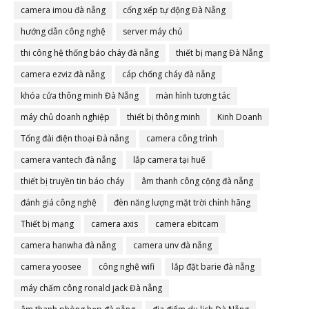
camera imou đà nẵng
cổng xếp tự động Đà Nẵng
hướng dẫn công nghệ
server máy chủ
thi công hệ thống báo cháy đà nẵng
thiết bị mạng Đà Nẵng
camera ezviz đà nẵng
cáp chống cháy đà nẵng
khóa cửa thông minh Đà Nẵng
màn hình tương tác
máy chủ doanh nghiệp
thiết bị thông minh
Kinh Doanh
Tổng đài điện thoại Đà nẵng
camera công trình
camera vantech đà nẵng
lắp camera tại huế
thiết bị truyền tin báo cháy
âm thanh công cộng đà nẵng
đánh giá công nghệ
đèn năng lượng mặt trời chính hãng
Thiết bị mạng
camera axis
camera ebitcam
camera hanwha đà nẵng
camera unv đà nẵng
camera yoosee
công nghệ wifi
lắp đặt barie đà nẵng
máy chấm công ronald jack Đà nẵng