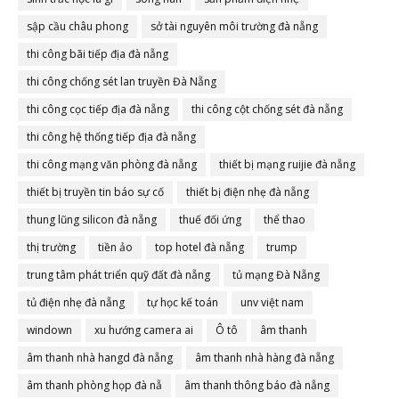
sập cầu châu phong
sở tài nguyên môi trường đà nẵng
thi công bãi tiếp địa đà nẵng
thi công chống sét lan truyền Đà Nẵng
thi công cọc tiếp địa đà nẵng
thi công cột chống sét đà nẵng
thi công hệ thống tiếp địa đà nẵng
thi công mạng văn phòng đà nẵng
thiết bị mạng ruijie đà nẵng
thiết bị truyền tin báo sự cố
thiết bị điện nhẹ đà nẵng
thung lũng silicon đà nẵng
thuế đối ứng
thể thao
thị trường
tiền ảo
top hotel đà nẵng
trump
trung tâm phát triển quỹ đất đà nẵng
tủ mạng Đà Nẵng
tủ điện nhẹ đà nẵng
tự học kế toán
unv việt nam
windown
xu hướng camera ai
Ô tô
âm thanh
âm thanh nhà hangd đà nẵng
âm thanh nhà hàng đà nẵng
âm thanh phòng họp đà nẵ
âm thanh thông báo đà nẵng