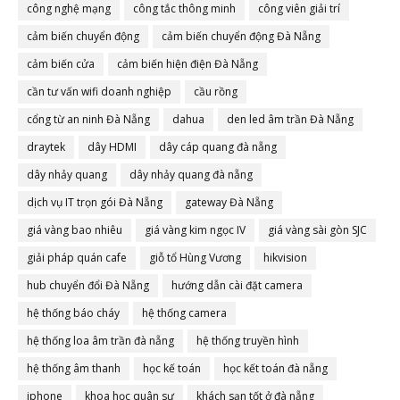
công nghệ mạng
công tắc thông minh
công viên giải trí
cảm biến chuyển động
cảm biến chuyển động Đà Nẵng
cảm biến cửa
cảm biến hiện điện Đà Nẵng
cần tư vấn wifi doanh nghiệp
cầu rồng
cổng từ an ninh Đà Nẵng
dahua
den led âm trần Đà Nẵng
draytek
dây HDMI
dây cáp quang đà nẵng
dây nhảy quang
dây nhảy quang đà nẵng
dịch vụ IT trọn gói Đà Nẵng
gateway Đà Nẵng
giá vàng bao nhiêu
giá vàng kim ngọc IV
giá vàng sài gòn SJC
giải pháp quán cafe
giỗ tổ Hùng Vương
hikvision
hub chuyển đổi Đà Nẵng
hướng dẫn cài đặt camera
hệ thống báo cháy
hệ thống camera
hệ thống loa âm trần đà nẵng
hệ thống truyền hình
hệ thống âm thanh
học kế toán
học kết toán đà nẵng
iphone
khoa học quân sự
khách sạn tốt ở đà nẵng