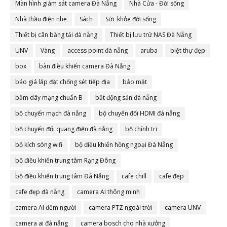
Màn hình giám sát camera Đà Nẵng
Nhà Cửa - Đời sống
Nhà thầu điện nhẹ
Sách
Sức khỏe đời sống
Thiết bị cân bằng tải đà nẵng
Thiết bị lưu trữ NAS Đà Nẵng
UNV
Vàng
access point đà nẵng
aruba
biệt thự đẹp
box
bàn điều khiển camera Đà Nẵng
báo giá lắp đặt chống sét tiếp địa
bảo mật
bấm dây mạng chuẩn B
bất động sản đà nẵng
bộ chuyển mạch đà nẵng
bộ chuyển đổi HDMI đà nẵng
bộ chuyển đổi quang điện đà nẵng
bộ chính trị
bộ kích sóng wifi
bộ điều khiển hồng ngoại Đà Nẵng
bộ điều khiển trung tâm Rạng Đông
bộ điều khiển trung tâm Đà Nẵng
cafe chill
cafe đẹp
cafe đẹp đà nẵng
camera AI thông minh
camera AI đếm người
camera PTZ ngoài trời
camera UNV
camera ai đà nẵng
camera bosch cho nhà xưởng