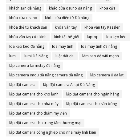
khách sạn đà nẵng
kháo cửa osuno đà nẵng
khóa cửa
khóa cửa osuno
khóa cửa điện từ Đà nẵng
khóa thẻ từ khách sạn
khóa vân tay
khóa vân tay Kassler
khóa vân tay cửa kính
kinh tế thế giới
laptop
loa kẹo kéo
loa kẹo kéo đà nẵng
loa máy tính
loa máy tính đà nẵng
lumi
lumi Đà Nẵng
luật đất đai
làm sao để wifi mạnh
lắp camera farmstay đà nẵng
lắp camera imou đà nẵng camera đà nẵng
lắp camera ở đà lạt
lắp đặt camera
lắp đặt camera AI tại Đà Nẵng
lắp đặt camera cho kho lạnh
lắp đặt camera cho ngân hàng
lắp đặt camera cho nhà máy
lắp đặt camera cho sân bóng
lắp đặt camera cho thẩm mỹ viện
lắp đặt camera cho trung tâm thương mại
lắp đặt camera công nghiệp cho nha máy linh kiện