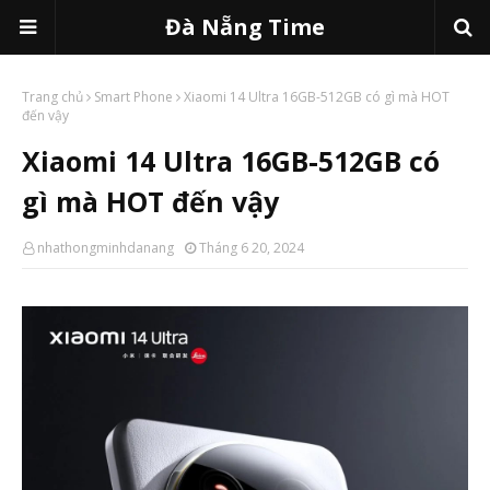
Đà Nẵng Time
Trang chủ
Smart Phone
Xiaomi 14 Ultra 16GB-512GB có gì mà HOT
đến vậy
Xiaomi 14 Ultra 16GB-512GB có
gì mà HOT đến vậy
nhathongminhdanang
Tháng 6 20, 2024