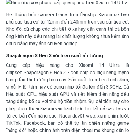
Hệ thống bốn camera Leica trên flagship Xiaomi sẽ bao
phủ các tiêu cự từ 12mm đến 240mm trên sáu dải tiêu cự.
Nhờ đó, dù chụp các chi tiết ở xa hay cận cảnh thì cả bốn
ống kính này đều mang lại chất lượng không thua kém ảnh
chụp bằng máy ảnh chuyên nghiệp.
Snapdragon 8 Gen 3 với hiệu suất ấn tượng
Cung cấp hiệu năng cho Xiaomi 14 Ultra là
chipset Snapdragon 8 Gen 3 - con chip có hiệu năng mạnh
hàng đầu thị trường hiện nay. Sản xuất trên tiến trình 4nm,
vi xử lý lõi tám này có xung nhịp tối đa lên đến 3.3GHz. Cả
hiệu suất CPU, hiệu suất GPU và tiết kiệm điện năng đều
tăng đáng kể so với thế hệ tiền nhiệm. Sự cải tiến này cho
phép điện thoại Xiaomi vận hành trơn tru tất cả các tác vụ
từ cơ bản đến nâng cao. Ngoài duyệt web, xem phim, lướt
TikTok, Facebook, bạn có thể tự tin chiến những game
“nặng đô” hoặc chỉnh ảnh trên điện thoại mà không cần lo