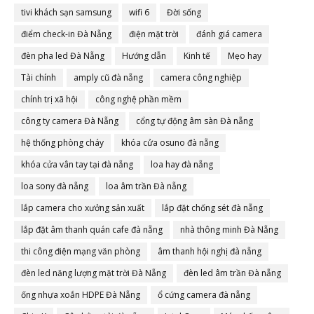
tivi khách sạn samsung
wifi 6
Đời sống
điểm check-in Đà Nẵng
điện mặt trời
đánh giá camera
đèn pha led Đà Nẵng
Hướng dẫn
Kinh tế
Mẹo hay
Tài chính
amply cũ đà nẵng
camera công nghiệp
chính trị xã hội
công nghệ phần mềm
công ty camera Đà Nẵng
cổng tự động âm sàn Đà nẵng
hệ thống phòng cháy
khóa cửa osuno đà nẵng
khóa cửa vân tay tại đà nẵng
loa hay đà nẵng
loa sony đà nẵng
loa âm trần Đà nẵng
lắp camera cho xưởng sản xuất
lắp đặt chống sét đà nẵng
lắp đặt âm thanh quán cafe đà nẵng
nhà thông minh Đà Nẵng
thi công điện mạng văn phòng
âm thanh hội nghị đà nẵng
đèn led năng lượng mặt trời Đà Nẵng
đèn led âm trần Đà nẵng
ống nhựa xoắn HDPE Đà Nẵng
ổ cứng camera đà nẵng