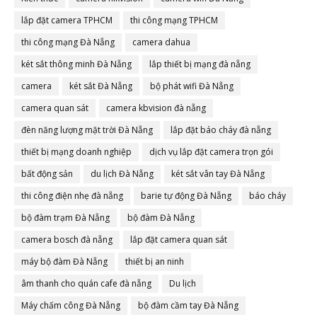
lắp đặt camera TPHCM
thi công mạng TPHCM
thi công mạng Đà Nẵng
camera dahua
két sắt thông minh Đà Nẵng
lắp thiết bị mạng đà nẵng
camera
két sắt Đà Nẵng
bộ phát wifi Đà Nẵng
camera quan sát
camera kbvision đà nẵng
đèn năng lượng mặt trời Đà Nẵng
lắp đặt báo cháy đà nẵng
thiết bị mạng doanh nghiệp
dịch vụ lắp đặt camera trọn gói
bất động sản
du lịch Đà Nẵng
két sắt vân tay Đà Nẵng
thi công điện nhẹ đà nẵng
barie tự động Đà Nẵng
báo cháy
bộ đàm trạm Đà Nẵng
bộ đàm Đà Nẵng
camera bosch đà nẵng
lắp đặt camera quan sát
máy bộ đàm Đà Nẵng
thiết bị an ninh
âm thanh cho quán cafe đà nẵng
Du lịch
Máy chấm công Đà Nẵng
bộ đàm cầm tay Đà Nẵng