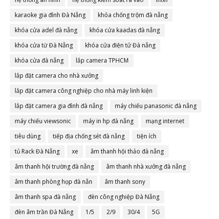
karaoke gia đình Đà Nẵng
khóa chống trộm đà nẵng
khóa cửa adel đà nẵng
khóa cửa kaadas đà nẵng
khóa cửa từ Đà Nẵng
khóa cửa điện tử Đà nẵng
khóa cửa đà nẵng
lắp camera TPHCM
lắp đặt camera cho nhà xưởng
lắp đặt camera công nghiệp cho nhà máy linh kiện
lắp đặt camera gia đình đà nẵng
máy chiếu panasonic đà nẵng
máy chiếu viewsonic
máy in hp đà nẵng
mạng internet
tiêu dùng
tiếp địa chống sét đà nẵng
tiện ích
tủ Rack Đà Nẵng
xe
âm thanh hội thảo đà nẵng
âm thanh hội trường đà nẵng
âm thanh nhà xưởng đà nẵng
âm thanh phòng họp đà nẵn
âm thanh sony
âm thanh spa đà nẵng
đèn công nghiệp Đà Nẵng
đèn âm trần Đà Nẵng
1/5
2/9
30/4
5G