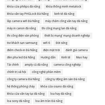
khóa cửa philips đà nẵng
khóa thông minh metalock
khóa vân tay PHGLock Đà Nẵng
kinh tế đà nẵng
lắp camera wifi Đà Nẵng
máy chấm công vân tay đà nẵng
máy in canon đà nẵng
thi công mạng lan đà nẵng
thi công điện văn phòng
thiết bị mạng' mạng doanh nghiệp
tivi khách sạn samsung
wifi 6
Đời sống
điểm check-in Đà Nẵng
điện mặt trời
đánh giá camera
đèn pha led Đà Nẵng
Hướng dẫn
Kinh tế
Mẹo hay
Tài chính
amply cũ đà nẵng
camera công nghiệp
chính trị xã hội
công nghệ phần mềm
công ty camera Đà Nẵng
cổng tự động âm sàn Đà nẵng
hệ thống phòng cháy
khóa cửa osuno đà nẵng
khóa cửa vân tay tại đà nẵng
loa hay đà nẵng
loa sony đà nẵng
loa âm trần Đà nẵng