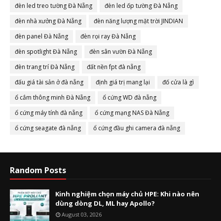
đèn led treo tường Đà Nẵng
đèn led ốp tường Đà Nẵng
đèn nhà xưởng Đà Nẵng
đèn năng lượng mặt trời JINDIAN
đèn panel Đà Nẵng
đèn rọi ray Đà Nẵng
đèn spotlight Đà Nẵng
đèn sân vườn Đà Nẵng
đèn trang trí Đà Nẵng
đất nền fpt đà nẵng
đấu giá tài sản ở đà nẵng
định giá trị mang lại
đố cửa là gì
ổ cắm thông minh Đà Nẵng
ổ cứng WD đà nẵng
ổ cứng máy tính đà nẵng
ổ cứng mạng NAS Đà Nẵng
ổ cứng seagate đà nẵng
ổ cứng đầu ghi camera đà nẵng
Random Posts
Kinh nghiệm chọn máy chủ HPE: Khi nào nên
dùng dòng DL, ML hay Apollo?
August 03, 2026