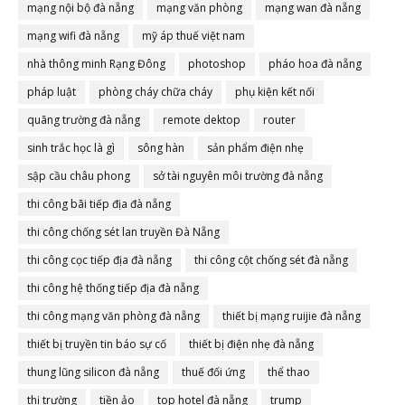
mạng nội bộ đà nẵng
mạng văn phòng
mạng wan đà nẵng
mạng wifi đà nẵng
mỹ áp thuế việt nam
nhà thông minh Rạng Đông
photoshop
pháo hoa đà nẵng
pháp luật
phòng cháy chữa cháy
phụ kiện kết nối
quãng trường đà nẵng
remote dektop
router
sinh trắc học là gì
sông hàn
sản phẩm điện nhẹ
sập cầu châu phong
sở tài nguyên môi trường đà nẵng
thi công bãi tiếp địa đà nẵng
thi công chống sét lan truyền Đà Nẵng
thi công cọc tiếp địa đà nẵng
thi công cột chống sét đà nẵng
thi công hệ thống tiếp địa đà nẵng
thi công mạng văn phòng đà nẵng
thiết bị mạng ruijie đà nẵng
thiết bị truyền tin báo sự cố
thiết bị điện nhẹ đà nẵng
thung lũng silicon đà nẵng
thuế đối ứng
thể thao
thị trường
tiền ảo
top hotel đà nẵng
trump