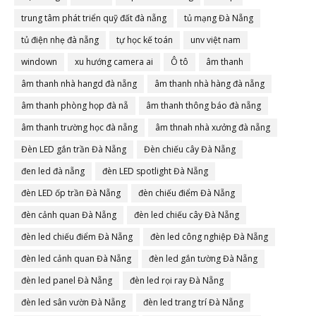
trung tâm phát triển quỹ đất đà nẵng
tủ mạng Đà Nẵng
tủ điện nhẹ đà nẵng
tự học kế toán
unv việt nam
windown
xu hướng camera ai
Ô tô
âm thanh
âm thanh nhà hangd đà nẵng
âm thanh nhà hàng đà nẵng
âm thanh phòng họp đà nẵ
âm thanh thông báo đà nẵng
âm thanh trường học đà nẵng
âm thnah nhà xưởng đà nẵng
Đèn LED gắn trần Đà Nẵng
Đèn chiếu cây Đà Nẵng
đen led đà nẵng
đèn LED spotlight Đà Nẵng
đèn LED ốp trần Đà Nẵng
đèn chiếu điểm Đà Nẵng
đèn cảnh quan Đà Nẵng
đèn led chiếu cây Đà Nẵng
đèn led chiếu điểm Đà Nẵng
đèn led công nghiệp Đà Nẵng
đèn led cảnh quan Đà Nẵng
đèn led gắn tường Đà Nẵng
đèn led panel Đà Nẵng
đèn led rọi ray Đà Nẵng
đèn led sân vườn Đà Nẵng
đèn led trang trí Đà Nẵng