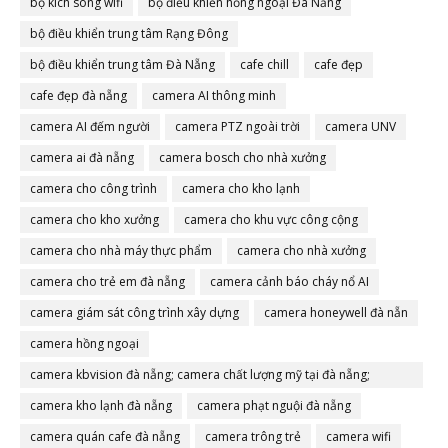
bộ kích sóng wifi
bộ điều khiển hồng ngoại Đà Nẵng
bộ điều khiển trung tâm Rạng Đông
bộ điều khiển trung tâm Đà Nẵng
cafe chill
cafe đẹp
cafe đẹp đà nẵng
camera AI thông minh
camera AI đếm người
camera PTZ ngoài trời
camera UNV
camera ai đà nẵng
camera bosch cho nhà xưởng
camera cho công trình
camera cho kho lạnh
camera cho kho xưởng
camera cho khu vực công cộng
camera cho nhà máy thực phẩm
camera cho nhà xưởng
camera cho trẻ em đà nẵng
camera cảnh báo cháy nổ AI
camera giám sát công trình xây dựng
camera honeywell đà nẵn
camera hồng ngoại
camera kbvision đà nẵng; camera chất lượng mỹ tại đà nẵng;
camera đà nẵng
camera kho lạnh đà nẵng
camera phạt nguội đà nẵng
camera quán cafe đà nẵng
camera trông trẻ
camera wifi