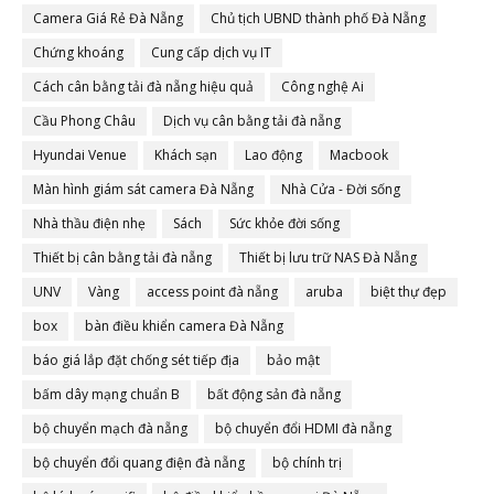
Camera Giá Rẻ Đà Nẵng
Chủ tịch UBND thành phố Đà Nẵng
Chứng khoáng
Cung cấp dịch vụ IT
Cách cân bằng tải đà nẵng hiệu quả
Công nghệ Ai
Cầu Phong Châu
Dịch vụ cân bằng tải đà nẵng
Hyundai Venue
Khách sạn
Lao động
Macbook
Màn hình giám sát camera Đà Nẵng
Nhà Cửa - Đời sống
Nhà thầu điện nhẹ
Sách
Sức khỏe đời sống
Thiết bị cân bằng tải đà nẵng
Thiết bị lưu trữ NAS Đà Nẵng
UNV
Vàng
access point đà nẵng
aruba
biệt thự đẹp
box
bàn điều khiển camera Đà Nẵng
báo giá lắp đặt chống sét tiếp địa
bảo mật
bấm dây mạng chuẩn B
bất động sản đà nẵng
bộ chuyển mạch đà nẵng
bộ chuyển đổi HDMI đà nẵng
bộ chuyển đổi quang điện đà nẵng
bộ chính trị