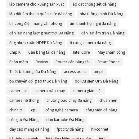
lắp camera cho xưởng sản xuất
lắp đặt chống sét đà nẵng
lắp đặt âm thanh quán cafe đà nẵng
nhà thông minh Đà Nẵng
thi công điện mạng văn phòng
âm thanh hội nghị đà nẵng
đèn led năng lượng mặt trời Đà Nẵng
đèn led âm trần Đà nẵng
ống nhựa xoắn HDPE Đà Nẵng
ổ cứng camera đà nẵng
Chip K
Cân bằng tải đà nẵng
Intel Core
Máy chấm công
Phần mềm
Review
Router cân bằng tải
Smart Phone
Thiết bị tường lửa Đà Nẵng
access point
ampli
bộ chuyển đổi giao thức Đà Nẵng
bộ lưu điện UPS Đà Nẵng
camera ai
camera báo cháy
camera giám sát
camera hệ thống
chuông báo cháy đà nẵng
chuẩn nén
chính trị
cpu
công nghệ camera
công viên đà nẵng
cổng từ Đà Nẵng
dàn karaoke Đà Nẵng
dây cáp mạng đà nẵng
fpt city đà nẵng
hikconnet
hệ thống an ninh
hệ thống kiểm soát ra vào
intel