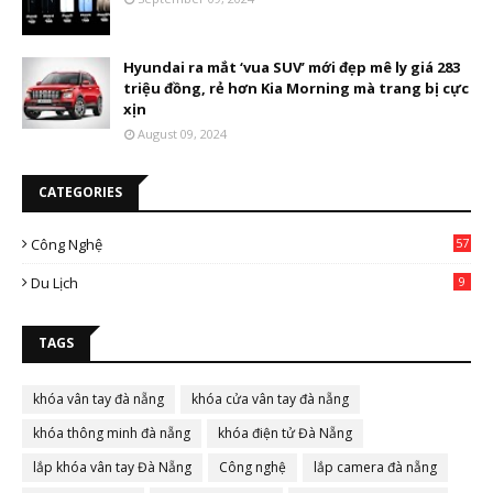
Hyundai ra mắt ‘vua SUV’ mới đẹp mê ly giá 283
triệu đồng, rẻ hơn Kia Morning mà trang bị cực
xịn
August 09, 2024
CATEGORIES
Công Nghệ
57
Du Lịch
9
TAGS
khóa vân tay đà nẵng
khóa cửa vân tay đà nẵng
khóa thông minh đà nẵng
khóa điện tử Đà Nẵng
lắp khóa vân tay Đà Nẵng
Công nghệ
lắp camera đà nẵng