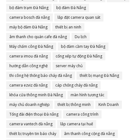
bộ đàm trạm Đà Nẵng
bộ đàm Đà Nẵng
camera bosch đà nẵng
lắp đặt camera quan sát
máy bộ đàm Đà Nẵng
thiết bị an ninh
âm thanh cho quán cafe đà nẵng
Du lịch
Máy chấm công Đà Nẵng
bộ đàm cầm tay Đà Nẵng
camera imou đà nẵng
cổng xếp tự động Đà Nẵng
hướng dẫn công nghệ
server máy chủ
thi công hệ thống báo cháy đà nẵng
thiết bị mạng Đà Nẵng
camera ezviz đà nẵng
cáp chống cháy đà nẵng
khóa cửa thông minh Đà Nẵng
màn hình tương tác
máy chủ doanh nghiệp
thiết bị thông minh
Kinh Doanh
Tổng đài điện thoại Đà nẵng
camera công trình
camera vantech đà nẵng
lắp camera tại huế
thiết bị truyền tin báo cháy
âm thanh công cộng đà nẵng