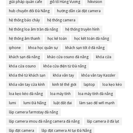
giải pháp quán cafe
giỗ tổ Hùng Vương
hikvision
hub chuyển đổi Đà Nẵng
hướng dẫn cài đặt camera
hệ thống báo cháy
hệ thống camera
hệ thống loa âm trần đà nẵng
hệ thống truyền hình
hệ thống âm thanh
học kế toán
học kết toán đà nẵng
iphone
khoa học quân sự
khách sạn tốt ở đà nẵng
khách sạn đà nẵng
kháo cửa osuno đà nẵng
khóa cửa
khóa cửa osuno
khóa cửa điện từ Đà nẵng
khóa thẻ từ khách sạn
khóa vân tay
khóa vân tay Kassler
khóa vân tay cửa kính
kinh tế thế giới
laptop
loa kẹo kéo
loa kẹo kéo đà nẵng
loa máy tính
loa máy tính đà nẵng
lumi
lumi Đà Nẵng
luật đất đai
làm sao để wifi mạnh
lắp camera farmstay đà nẵng
lắp camera imou đà nẵng camera đà nẵng
lắp camera ở đà lạt
lắp đặt camera
lắp đặt camera AI tại Đà Nẵng