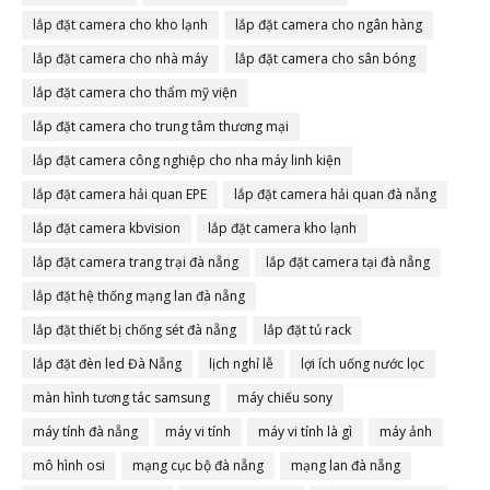
lắp đặt camera cho kho lạnh
lắp đặt camera cho ngân hàng
lắp đặt camera cho nhà máy
lắp đặt camera cho sân bóng
lắp đặt camera cho thẩm mỹ viện
lắp đặt camera cho trung tâm thương mại
lắp đặt camera công nghiệp cho nha máy linh kiện
lắp đặt camera hải quan EPE
lắp đặt camera hải quan đà nẵng
lắp đặt camera kbvision
lắp đặt camera kho lạnh
lắp đặt camera trang trại đà nẵng
lắp đặt camera tại đà nẵng
lắp đặt hệ thống mạng lan đà nẵng
lắp đặt thiết bị chống sét đà nẵng
lắp đặt tủ rack
lắp đặt đèn led Đà Nẵng
lịch nghỉ lễ
lợi ích uống nước lọc
màn hình tương tác samsung
máy chiếu sony
máy tính đà nẵng
máy vi tính
máy vi tính là gì
máy ảnh
mô hình osi
mạng cục bộ đà nẵng
mạng lan đà nẵng