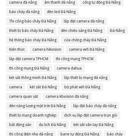
camera đà nẵng
âm thanh đà nẵng
cổng tự động Đà Nẵng
báo cháy đà nẵng
đèn led Đà Nẵng
Thi công báo cháy Đà Nẵng
lắp đặt camera đà nẵng
thiết bị báo cháy Đà Nẵng
đèn chiếu sáng Đà Nẵng
Đà Nẵng
hệ thống báo cháy Đà Nẵng
cửa chống cháy Đà Nẵng
Kiến thức
camera hikvision
camera wifi Đà Nẵng
lắp đặt camera TPHCM
thi công mạng TPHCM
thi công mạng Đà Nẵng
camera dahua
két sắt thông minh Đà Nẵng
lắp thiết bị mạng đà nẵng
camera
két sắt Đà Nẵng
bộ phát wifi Đà Nẵng
camera quan sát
camera kbvision đà nẵng
đèn năng lượng mặt trời Đà Nẵng
lắp đặt báo cháy đà nẵng
thiết bị mạng doanh nghiệp
dịch vụ lắp đặt camera trọn gói
bất động sản
du lịch Đà Nẵng
két sắt vân tay Đà Nẵng
thi công điện nhẹ đà nẵng
barie tự động Đà Nẵng
báo cháy