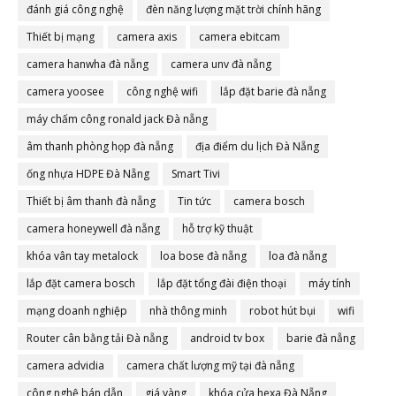
đánh giá công nghệ
đèn năng lượng mặt trời chính hãng
Thiết bị mạng
camera axis
camera ebitcam
camera hanwha đà nẵng
camera unv đà nẵng
camera yoosee
công nghệ wifi
lắp đặt barie đà nẵng
máy chấm công ronald jack Đà nẵng
âm thanh phòng họp đà nẵng
địa điểm du lịch Đà Nẵng
ống nhựa HDPE Đà Nẵng
Smart Tivi
Thiết bị âm thanh đà nẵng
Tin tức
camera bosch
camera honeywell đà nẵng
hỗ trợ kỹ thuật
khóa vân tay metalock
loa bose đà nẵng
loa đà nẵng
lắp đặt camera bosch
lắp đặt tổng đài điện thoại
máy tính
mạng doanh nghiệp
nhà thông minh
robot hút bụi
wifi
Router cân bằng tải Đà nẵng
android tv box
barie đà nẵng
camera advidia
camera chất lượng mỹ tại đà nẵng
công nghệ bán dẫn
giá vàng
khóa cửa hexa Đà Nẵng