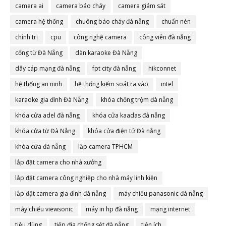
camera ai
camera báo cháy
camera giám sát
camera hệ thống
chuông báo cháy đà nẵng
chuẩn nén
chính trị
cpu
công nghệ camera
công viên đà nẵng
cổng từ Đà Nẵng
dàn karaoke Đà Nẵng
dây cáp mạng đà nẵng
fpt city đà nẵng
hikconnet
hệ thống an ninh
hệ thống kiểm soát ra vào
intel
karaoke gia đình Đà Nẵng
khóa chống trộm đà nẵng
khóa cửa adel đà nẵng
khóa cửa kaadas đà nẵng
khóa cửa từ Đà Nẵng
khóa cửa điện tử Đà nẵng
khóa cửa đà nẵng
lắp camera TPHCM
lắp đặt camera cho nhà xưởng
lắp đặt camera công nghiệp cho nhà máy linh kiện
lắp đặt camera gia đình đà nẵng
máy chiếu panasonic đà nẵng
máy chiếu viewsonic
máy in hp đà nẵng
mạng internet
tiêu dùng
tiếp địa chống sét đà nẵng
tiện ích