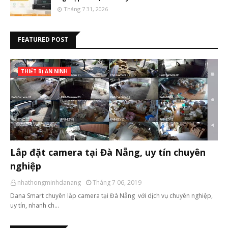
Tháng 7 31, 2026
FEATURED POST
THIẾT BỊ AN NINH
Lắp đặt camera tại Đà Nẵng, uy tín chuyên
nghiệp
nhathongminhdanang
Tháng 7 06, 2019
Dana Smart chuyên lắp camera tại Đà Nẵng với dịch vụ chuyên nghiệp,
uy tín, nhanh ch…