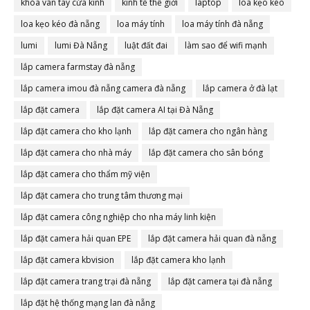
khóa vân tay cửa kính
kinh tế thế giới
laptop
loa kẹo kéo
loa kẹo kéo đà nẵng
loa máy tính
loa máy tính đà nẵng
lumi
lumi Đà Nẵng
luật đất đai
làm sao để wifi mạnh
lắp camera farmstay đà nẵng
lắp camera imou đà nẵng camera đà nẵng
lắp camera ở đà lạt
lắp đặt camera
lắp đặt camera AI tại Đà Nẵng
lắp đặt camera cho kho lạnh
lắp đặt camera cho ngân hàng
lắp đặt camera cho nhà máy
lắp đặt camera cho sân bóng
lắp đặt camera cho thẩm mỹ viện
lắp đặt camera cho trung tâm thương mại
lắp đặt camera công nghiệp cho nha máy linh kiện
lắp đặt camera hải quan EPE
lắp đặt camera hải quan đà nẵng
lắp đặt camera kbvision
lắp đặt camera kho lạnh
lắp đặt camera trang trại đà nẵng
lắp đặt camera tại đà nẵng
lắp đặt hệ thống mạng lan đà nẵng