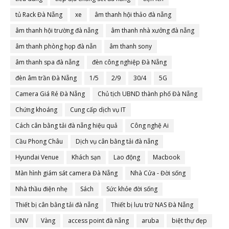
tủ Rack Đà Nẵng
xe
âm thanh hội thảo đà nẵng
âm thanh hội trường đà nẵng
âm thanh nhà xưởng đà nẵng
âm thanh phòng họp đà nẵn
âm thanh sony
âm thanh spa đà nẵng
đèn công nghiệp Đà Nẵng
đèn âm trần Đà Nẵng
1/5
2/9
30/4
5G
Camera Giá Rẻ Đà Nẵng
Chủ tịch UBND thành phố Đà Nẵng
Chứng khoáng
Cung cấp dịch vụ IT
Cách cân bằng tải đà nẵng hiệu quả
Công nghệ Ai
Cầu Phong Châu
Dịch vụ cân bằng tải đà nẵng
Hyundai Venue
Khách sạn
Lao động
Macbook
Màn hình giám sát camera Đà Nẵng
Nhà Cửa - Đời sống
Nhà thầu điện nhẹ
Sách
Sức khỏe đời sống
Thiết bị cân bằng tải đà nẵng
Thiết bị lưu trữ NAS Đà Nẵng
UNV
Vàng
access point đà nẵng
aruba
biệt thự đẹp