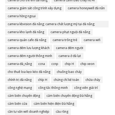
camera cho trẻ em đà nẵng
camera cảnh báo cháy nổ AI
camera giám sát công trình xây dựng
camera honeywell đà nẵn
camera hồng ngoại
camera kbvision đà nẵng; camera chất lượng mỹ tại đà nẵng;
camera đà nẵng
camera kho lạnh đà nẵng
camera phạt nguội đà nẵng
camera quán cafe đà nẵng
camera trông trẻ
camera wifi
camera đếm lưu lượng khách
camera đếm người
camera đếm người thông minh
camera ở đà lạt
camera-đà_nẵng
ccna
ccnp
chip H
chip xeon
cho thuê loa kẹo kéo đà nẵng
chuông bao cháy
chính trị đà nẵng
chíp H
chứng chỉ kế toán
chữa cháy
công nghệ mạng
công tắc thông minh
công viên giải trí
cảm biến chuyển động
cảm biến chuyển động Đà Nẵng
cảm biến cửa
cảm biến hiện điện Đà Nẵng
cần tư vấn wifi doanh nghiệp
cầu rồng