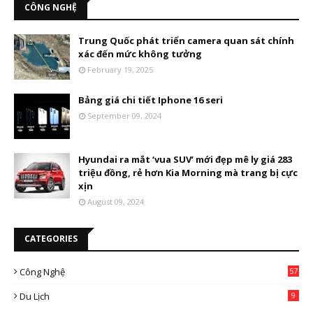
CÔNG NGHỆ
Trung Quốc phát triển camera quan sát chính
xác đến mức không tưởng
February 19, 2025
Bảng giá chi tiết Iphone 16 seri
September 09, 2024
Hyundai ra mắt ‘vua SUV’ mới đẹp mê ly giá 283
triệu đồng, rẻ hơn Kia Morning mà trang bị cực
xịn
August 09, 2024
CATEGORIES
Công Nghệ
57
Du Lịch
9