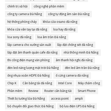
chính trị xã hội
công nghệ phần mềm
công ty camera Đà Nẵng
cổng tự động âm sàn Đà nẵng
hệ thống phòng cháy
khóa cửa osuno đà nẵng
khóa cửa vân tay tại đà nẵng
loa hay đà nẵng
loa sony đà nẵng
loa âm trần Đà nẵng
lắp camera cho xưởng sản xuất
lắp đặt chống sét đà nẵng
lắp đặt âm thanh quán cafe đà nẵng
nhà thông minh Đà Nẵng
thi công điện mạng văn phòng
âm thanh hội nghị đà nẵng
đèn led năng lượng mặt trời Đà Nẵng
đèn led âm trần Đà nẵng
ống nhựa xoắn HDPE Đà Nẵng
ổ cứng camera đà nẵng
Chip K
Cân bằng tải đà nẵng
Intel Core
Máy chấm công
Phần mềm
Review
Router cân bằng tải
Smart Phone
Thiết bị tường lửa Đà Nẵng
access point
ampli
bộ chuyển đổi giao thức Đà Nẵng
bộ lưu điện UPS Đà Nẵng