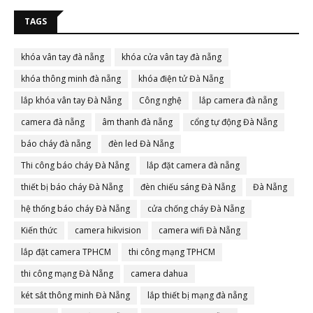
TAGS
khóa vân tay đà nẵng
khóa cửa vân tay đà nẵng
khóa thông minh đà nẵng
khóa điện tử Đà Nẵng
lắp khóa vân tay Đà Nẵng
Công nghệ
lắp camera đà nẵng
camera đà nẵng
âm thanh đà nẵng
cổng tự động Đà Nẵng
báo cháy đà nẵng
đèn led Đà Nẵng
Thi công báo cháy Đà Nẵng
lắp đặt camera đà nẵng
thiết bị báo cháy Đà Nẵng
đèn chiếu sáng Đà Nẵng
Đà Nẵng
hệ thống báo cháy Đà Nẵng
cửa chống cháy Đà Nẵng
Kiến thức
camera hikvision
camera wifi Đà Nẵng
lắp đặt camera TPHCM
thi công mạng TPHCM
thi công mạng Đà Nẵng
camera dahua
két sắt thông minh Đà Nẵng
lắp thiết bị mạng đà nẵng