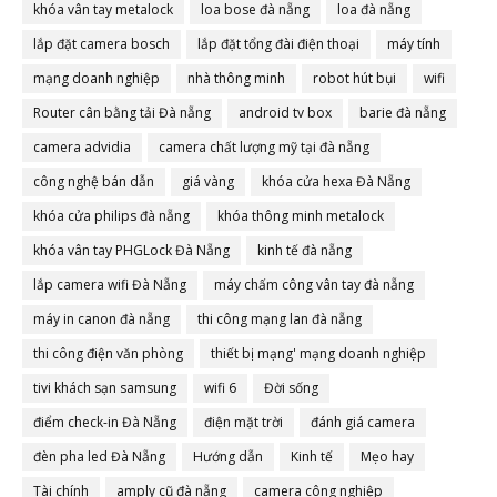
khóa vân tay metalock
loa bose đà nẵng
loa đà nẵng
lắp đặt camera bosch
lắp đặt tổng đài điện thoại
máy tính
mạng doanh nghiệp
nhà thông minh
robot hút bụi
wifi
Router cân bằng tải Đà nẵng
android tv box
barie đà nẵng
camera advidia
camera chất lượng mỹ tại đà nẵng
công nghệ bán dẫn
giá vàng
khóa cửa hexa Đà Nẵng
khóa cửa philips đà nẵng
khóa thông minh metalock
khóa vân tay PHGLock Đà Nẵng
kinh tế đà nẵng
lắp camera wifi Đà Nẵng
máy chấm công vân tay đà nẵng
máy in canon đà nẵng
thi công mạng lan đà nẵng
thi công điện văn phòng
thiết bị mạng' mạng doanh nghiệp
tivi khách sạn samsung
wifi 6
Đời sống
điểm check-in Đà Nẵng
điện mặt trời
đánh giá camera
đèn pha led Đà Nẵng
Hướng dẫn
Kinh tế
Mẹo hay
Tài chính
amply cũ đà nẵng
camera công nghiệp