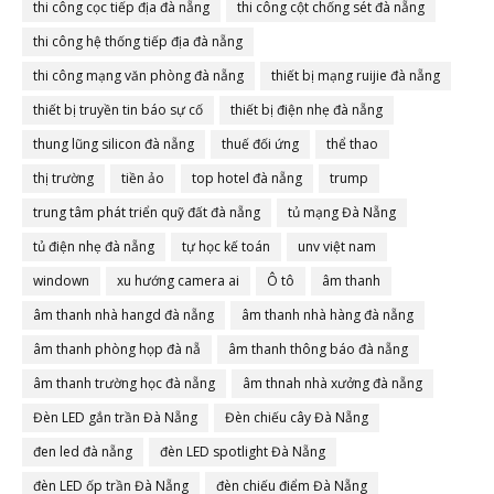
thi công cọc tiếp địa đà nẵng
thi công cột chống sét đà nẵng
thi công hệ thống tiếp địa đà nẵng
thi công mạng văn phòng đà nẵng
thiết bị mạng ruijie đà nẵng
thiết bị truyền tin báo sự cố
thiết bị điện nhẹ đà nẵng
thung lũng silicon đà nẵng
thuế đối ứng
thể thao
thị trường
tiền ảo
top hotel đà nẵng
trump
trung tâm phát triển quỹ đất đà nẵng
tủ mạng Đà Nẵng
tủ điện nhẹ đà nẵng
tự học kế toán
unv việt nam
windown
xu hướng camera ai
Ô tô
âm thanh
âm thanh nhà hangd đà nẵng
âm thanh nhà hàng đà nẵng
âm thanh phòng họp đà nẵ
âm thanh thông báo đà nẵng
âm thanh trường học đà nẵng
âm thnah nhà xưởng đà nẵng
Đèn LED gắn trần Đà Nẵng
Đèn chiếu cây Đà Nẵng
đen led đà nẵng
đèn LED spotlight Đà Nẵng
đèn LED ốp trần Đà Nẵng
đèn chiếu điểm Đà Nẵng