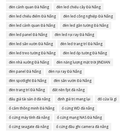
đèn cảnh quan Đà Nẵng
đèn led chiếu cây Đà Nẵng
đèn led chiếu điểm Đà Nẵng
đèn led công nghiệp Đà Nẵng
đèn led cảnh quan Đà Nẵng
đèn led gắn tường Đà Nẵng
đèn led panel Đà Nẵng
đèn led rọi ray Đà Nẵng
đèn led sân vườn Đà Nẵng
đèn led trang trí Đà Nẵng
đèn led treo tường Đà Nẵng
đèn led ốp tường Đà Nẵng
đèn nhà xưởng Đà Nẵng
đèn năng lượng mặt trời JINDIAN
đèn panel Đà Nẵng
đèn rọi ray Đà Nẵng
đèn spotlight Đà Nẵng
đèn sân vườn Đà Nẵng
đèn trang trí Đà Nẵng
đất nền fpt đà nẵng
đấu giá tài sản ở đà nẵng
định giá trị mang lại
đố cửa là gì
ổ cắm thông minh Đà Nẵng
ổ cứng WD đà nẵng
ổ cứng máy tính đà nẵng
ổ cứng mạng NAS Đà Nẵng
ổ cứng seagate đà nẵng
ổ cứng đầu ghi camera đà nẵng