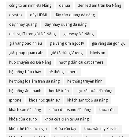
cổng từ an ninh Đà Nẵng
dahua
den led âm trần Đà Nẵng
draytek
dây HDMI
dây cáp quang đà nẵng
dây nhảy quang
dây nhảy quang đà nẵng
dịch vụ IT trọn gói Đà Nẵng
gateway Đà Nẵng
giá vàng bao nhiêu
giá vàng kim ngọc IV
giá vàng sài gòn SJC
giải pháp quán cafe
giỗ tổ Hùng Vương
hikvision
hub chuyển đổi Đà Nẵng
hướng dẫn cài đặt camera
hệ thống báo cháy
hệ thống camera
hệ thống loa âm trần đà nẵng
hệ thống truyền hình
hệ thống âm thanh
học kế toán
học kết toán đà nẵng
iphone
khoa học quân sự
khách sạn tốt ở đà nẵng
khách sạn đà nẵng
kháo cửa osuno đà nẵng
khóa cửa
khóa cửa osuno
khóa cửa điện từ Đà nẵng
khóa thẻ từ khách sạn
khóa vân tay
khóa vân tay Kassler