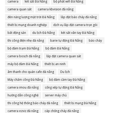
camera
két sắt Đà Nẵng
bộ phát wifi Đà Nẵng
camera quan sát
camera kbvision đà nẵng
đèn năng lượng mặt trời Đà Nẵng
lắp đặt báo cháy đà nẵng
thiết bị mạng doanh nghiệp
dịch vụ lắp đặt camera trọn gói
bất động sản
du lịch Đà Nẵng
két sắt vân tay Đà Nẵng
thi công điện nhẹ đà nẵng
barie tự động Đà Nẵng
báo cháy
bộ đàm trạm Đà Nẵng
bộ đàm Đà Nẵng
camera bosch đà nẵng
lắp đặt camera quan sát
máy bộ đàm Đà Nẵng
thiết bị an ninh
âm thanh cho quán cafe đà nẵng
Du lịch
Máy chấm công Đà Nẵng
bộ đàm cầm tay Đà Nẵng
camera imou đà nẵng
cổng xếp tự động Đà Nẵng
hướng dẫn công nghệ
server máy chủ
thi công hệ thống báo cháy đà nẵng
thiết bị mạng Đà Nẵng
camera ezviz đà nẵng
cáp chống cháy đà nẵng