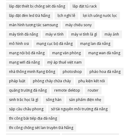
lắp đặt thiết bị chống sét đà nẵng
lắp đặt tủ rack
lắp đặt đèn led Đà Nẵng
lịch nghỉ lễ
lợi ích uống nước lọc
màn hình tương tác samsung
máy chiếu sony
máy tính đà nẵng
máy vi tính
máy vi tính là gì
máy ảnh
mô hình osi
mạng cục bộ đà nẵng
mạng lan đà nẵng
mạng nội bộ đà nẵng
mạng văn phòng
mạng wan đà nẵng
mạng wifi đà nẵng
mỹ áp thuế việt nam
nhà thông minh Rạng Đông
photoshop
pháo hoa đà nẵng
pháp luật
phòng cháy chữa cháy
phụ kiện kết nối
quãng trường đà nẵng
remote dektop
router
sinh trắc học là gì
sông hàn
sản phẩm điện nhẹ
sập cầu châu phong
sở tài nguyên môi trường đà nẵng
thi công bãi tiếp địa đà nẵng
thi công chống sét lan truyền Đà Nẵng