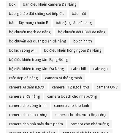
box
bàn điều khiển camera Đà Nẵng
báo giá lắp đặt chống sét tiếp địa
bảo mật
bấm dây mạng chuẩn B
bất động sản đà nẵng
bộ chuyển mạch đà nẵng
bộ chuyển đổi HDMI đà nẵng
bộ chuyển đổi quang điện đà nẵng
bộ chính trị
bộ kích sóng wifi
bộ điều khiển hồng ngoại Đà Nẵng
bộ điều khiển trung tâm Rạng Đông
bộ điều khiển trung tâm Đà Nẵng
cafe chill
cafe đẹp
cafe đẹp đà nẵng
camera AI thông minh
camera AI đếm người
camera PTZ ngoài trời
camera UNV
camera ai đà nẵng
camera bosch cho nhà xưởng
camera cho công trình
camera cho kho lạnh
camera cho kho xưởng
camera cho khu vực công cộng
camera cho nhà máy thực phẩm
camera cho nhà xưởng