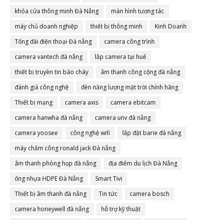
khóa cửa thông minh Đà Nẵng
màn hình tương tác
máy chủ doanh nghiệp
thiết bị thông minh
Kinh Doanh
Tổng đài điện thoại Đà nẵng
camera công trình
camera vantech đà nẵng
lắp camera tại huế
thiết bị truyền tin báo cháy
âm thanh công cộng đà nẵng
đánh giá công nghệ
đèn năng lượng mặt trời chính hãng
Thiết bị mạng
camera axis
camera ebitcam
camera hanwha đà nẵng
camera unv đà nẵng
camera yoosee
công nghệ wifi
lắp đặt barie đà nẵng
máy chấm công ronald jack Đà nẵng
âm thanh phòng họp đà nẵng
địa điểm du lịch Đà Nẵng
ống nhựa HDPE Đà Nẵng
Smart Tivi
Thiết bị âm thanh đà nẵng
Tin tức
camera bosch
camera honeywell đà nẵng
hỗ trợ kỹ thuật