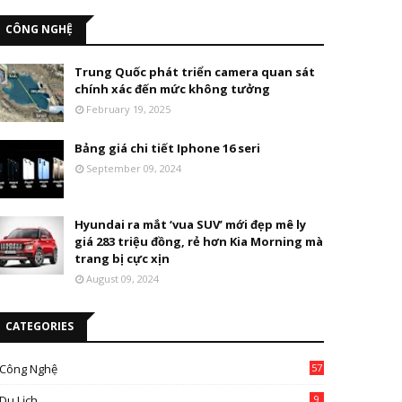
CÔNG NGHỆ
Trung Quốc phát triển camera quan sát
chính xác đến mức không tưởng
February 19, 2025
Bảng giá chi tiết Iphone 16 seri
September 09, 2024
Hyundai ra mắt ‘vua SUV’ mới đẹp mê ly
giá 283 triệu đồng, rẻ hơn Kia Morning mà
trang bị cực xịn
August 09, 2024
CATEGORIES
Công Nghệ
57
Du Lịch
9