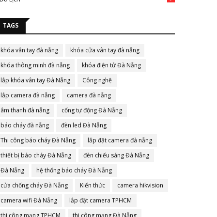
TAGS
khóa vân tay đà nẵng
khóa cửa vân tay đà nẵng
khóa thông minh đà nẵng
khóa điện tử Đà Nẵng
lắp khóa vân tay Đà Nẵng
Công nghệ
lắp camera đà nẵng
camera đà nẵng
âm thanh đà nẵng
cổng tự động Đà Nẵng
báo cháy đà nẵng
đèn led Đà Nẵng
Thi công báo cháy Đà Nẵng
lắp đặt camera đà nẵng
thiết bị báo cháy Đà Nẵng
đèn chiếu sáng Đà Nẵng
Đà Nẵng
hệ thống báo cháy Đà Nẵng
cửa chống cháy Đà Nẵng
Kiến thức
camera hikvision
camera wifi Đà Nẵng
lắp đặt camera TPHCM
thi công mạng TPHCM
thi công mạng Đà Nẵng