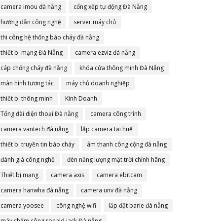
camera imou đà nẵng
cổng xếp tự động Đà Nẵng
hướng dẫn công nghệ
server máy chủ
thi công hệ thống báo cháy đà nẵng
thiết bị mạng Đà Nẵng
camera ezviz đà nẵng
cáp chống cháy đà nẵng
khóa cửa thông minh Đà Nẵng
màn hình tương tác
máy chủ doanh nghiệp
thiết bị thông minh
Kinh Doanh
Tổng đài điện thoại Đà nẵng
camera công trình
camera vantech đà nẵng
lắp camera tại huế
thiết bị truyền tin báo cháy
âm thanh công cộng đà nẵng
đánh giá công nghệ
đèn năng lượng mặt trời chính hãng
Thiết bị mạng
camera axis
camera ebitcam
camera hanwha đà nẵng
camera unv đà nẵng
camera yoosee
công nghệ wifi
lắp đặt barie đà nẵng
máy chấm công ronald jack Đà nẵng