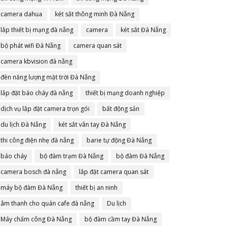
camera dahua
két sắt thông minh Đà Nẵng
lắp thiết bị mạng đà nẵng
camera
két sắt Đà Nẵng
bộ phát wifi Đà Nẵng
camera quan sát
camera kbvision đà nẵng
đèn năng lượng mặt trời Đà Nẵng
lắp đặt báo cháy đà nẵng
thiết bị mạng doanh nghiệp
dịch vụ lắp đặt camera trọn gói
bất động sản
du lịch Đà Nẵng
két sắt vân tay Đà Nẵng
thi công điện nhẹ đà nẵng
barie tự động Đà Nẵng
báo cháy
bộ đàm trạm Đà Nẵng
bộ đàm Đà Nẵng
camera bosch đà nẵng
lắp đặt camera quan sát
máy bộ đàm Đà Nẵng
thiết bị an ninh
âm thanh cho quán cafe đà nẵng
Du lịch
Máy chấm công Đà Nẵng
bộ đàm cầm tay Đà Nẵng