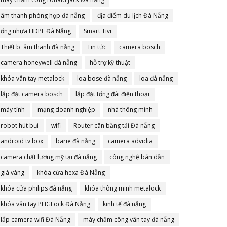
âm thanh phòng họp đà nẵng
địa điểm du lịch Đà Nẵng
ống nhựa HDPE Đà Nẵng
Smart Tivi
Thiết bị âm thanh đà nẵng
Tin tức
camera bosch
camera honeywell đà nẵng
hỗ trợ kỹ thuật
khóa vân tay metalock
loa bose đà nẵng
loa đà nẵng
lắp đặt camera bosch
lắp đặt tổng đài điện thoại
máy tính
mạng doanh nghiệp
nhà thông minh
robot hút bụi
wifi
Router cân bằng tải Đà nẵng
android tv box
barie đà nẵng
camera advidia
camera chất lượng mỹ tại đà nẵng
công nghệ bán dẫn
giá vàng
khóa cửa hexa Đà Nẵng
khóa cửa philips đà nẵng
khóa thông minh metalock
khóa vân tay PHGLock Đà Nẵng
kinh tế đà nẵng
lắp camera wifi Đà Nẵng
máy chấm công vân tay đà nẵng