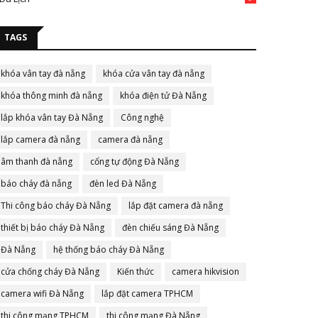
TAGS
khóa vân tay đà nẵng
khóa cửa vân tay đà nẵng
khóa thông minh đà nẵng
khóa điện tử Đà Nẵng
lắp khóa vân tay Đà Nẵng
Công nghệ
lắp camera đà nẵng
camera đà nẵng
âm thanh đà nẵng
cổng tự động Đà Nẵng
báo cháy đà nẵng
đèn led Đà Nẵng
Thi công báo cháy Đà Nẵng
lắp đặt camera đà nẵng
thiết bị báo cháy Đà Nẵng
đèn chiếu sáng Đà Nẵng
Đà Nẵng
hệ thống báo cháy Đà Nẵng
cửa chống cháy Đà Nẵng
Kiến thức
camera hikvision
camera wifi Đà Nẵng
lắp đặt camera TPHCM
thi công mạng TPHCM
thi công mạng Đà Nẵng