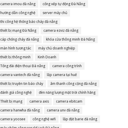
camera imou đà nẵng
cổng xếp tự động Đà Nẵng
hướng dẫn công nghệ
server máy chủ
thi công hệ thống báo cháy đà nẵng
thiết bị mạng Đà Nẵng
camera ezviz đà nẵng
cáp chống cháy đà nẵng
khóa cửa thông minh Đà Nẵng
màn hình tương tác
máy chủ doanh nghiệp
thiết bị thông minh
Kinh Doanh
Tổng đài điện thoại Đà nẵng
camera công trình
camera vantech đà nẵng
lắp camera tại huế
thiết bị truyền tin báo cháy
âm thanh công cộng đà nẵng
đánh giá công nghệ
đèn năng lượng mặt trời chính hãng
Thiết bị mạng
camera axis
camera ebitcam
camera hanwha đà nẵng
camera unv đà nẵng
camera yoosee
công nghệ wifi
lắp đặt barie đà nẵng
máy chấm công ronald jack Đà nẵng