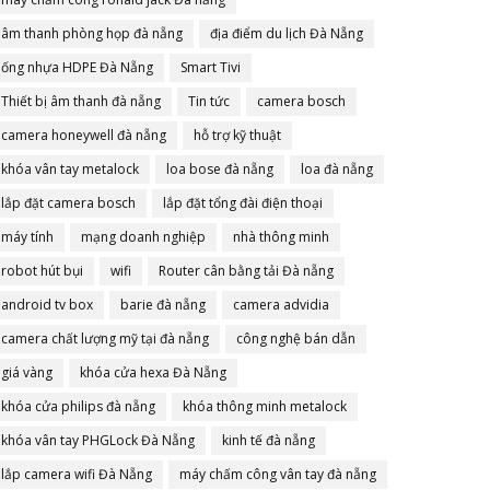
âm thanh phòng họp đà nẵng
địa điểm du lịch Đà Nẵng
ống nhựa HDPE Đà Nẵng
Smart Tivi
Thiết bị âm thanh đà nẵng
Tin tức
camera bosch
camera honeywell đà nẵng
hỗ trợ kỹ thuật
khóa vân tay metalock
loa bose đà nẵng
loa đà nẵng
lắp đặt camera bosch
lắp đặt tổng đài điện thoại
máy tính
mạng doanh nghiệp
nhà thông minh
robot hút bụi
wifi
Router cân bằng tải Đà nẵng
android tv box
barie đà nẵng
camera advidia
camera chất lượng mỹ tại đà nẵng
công nghệ bán dẫn
giá vàng
khóa cửa hexa Đà Nẵng
khóa cửa philips đà nẵng
khóa thông minh metalock
khóa vân tay PHGLock Đà Nẵng
kinh tế đà nẵng
lắp camera wifi Đà Nẵng
máy chấm công vân tay đà nẵng