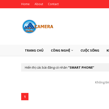
Home
About
Contact
TRANG CHỦ
CÔNG NGHỆ
CUỘC SỐNG
K
Hiển thị các bài đăng có nhãn
SMART PHONE
Không tìm
1