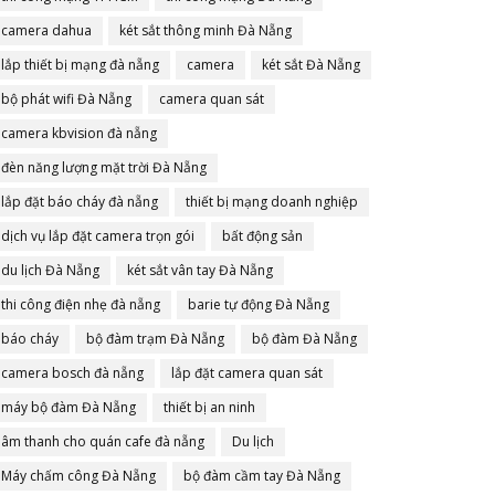
camera dahua
két sắt thông minh Đà Nẵng
lắp thiết bị mạng đà nẵng
camera
két sắt Đà Nẵng
bộ phát wifi Đà Nẵng
camera quan sát
camera kbvision đà nẵng
đèn năng lượng mặt trời Đà Nẵng
lắp đặt báo cháy đà nẵng
thiết bị mạng doanh nghiệp
dịch vụ lắp đặt camera trọn gói
bất động sản
du lịch Đà Nẵng
két sắt vân tay Đà Nẵng
thi công điện nhẹ đà nẵng
barie tự động Đà Nẵng
báo cháy
bộ đàm trạm Đà Nẵng
bộ đàm Đà Nẵng
camera bosch đà nẵng
lắp đặt camera quan sát
máy bộ đàm Đà Nẵng
thiết bị an ninh
âm thanh cho quán cafe đà nẵng
Du lịch
Máy chấm công Đà Nẵng
bộ đàm cầm tay Đà Nẵng