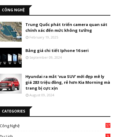
CÔNG NGHỆ
Trung Quốc phát triển camera quan sát
chính xác đến mức không tưởng
February 19, 2025
Bảng giá chi tiết Iphone 16 seri
September 09, 2024
Hyundai ra mắt ‘vua SUV’ mới đẹp mê ly
giá 283 triệu đồng, rẻ hơn Kia Morning mà
trang bị cực xịn
August 09, 2024
CATEGORIES
Công Nghệ
57
Du Lịch
9