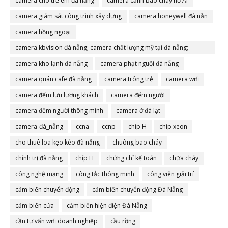
camera cho trẻ em đà nẵng
camera cảnh báo cháy nổ AI
camera giám sát công trình xây dựng
camera honeywell đà nẵn
camera hồng ngoại
camera kbvision đà nẵng; camera chất lượng mỹ tại đà nẵng;
camera đà nẵng
camera kho lạnh đà nẵng
camera phạt nguội đà nẵng
camera quán cafe đà nẵng
camera trông trẻ
camera wifi
camera đếm lưu lượng khách
camera đếm người
camera đếm người thông minh
camera ở đà lạt
camera-đà_nẵng
ccna
ccnp
chip H
chip xeon
cho thuê loa kẹo kéo đà nẵng
chuông bao cháy
chính trị đà nẵng
chíp H
chứng chỉ kế toán
chữa cháy
công nghệ mạng
công tắc thông minh
công viên giải trí
cảm biến chuyển động
cảm biến chuyển động Đà Nẵng
cảm biến cửa
cảm biến hiện điện Đà Nẵng
cần tư vấn wifi doanh nghiệp
cầu rồng