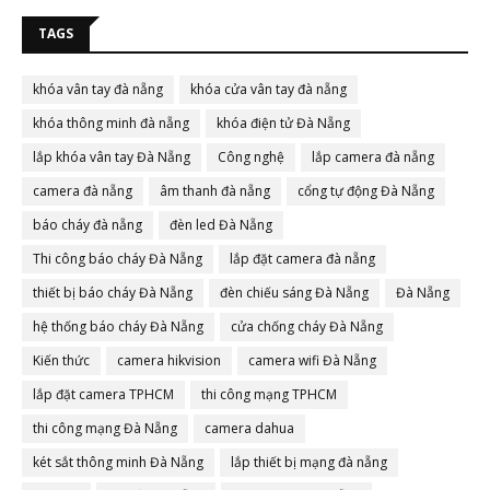
TAGS
khóa vân tay đà nẵng
khóa cửa vân tay đà nẵng
khóa thông minh đà nẵng
khóa điện tử Đà Nẵng
lắp khóa vân tay Đà Nẵng
Công nghệ
lắp camera đà nẵng
camera đà nẵng
âm thanh đà nẵng
cổng tự động Đà Nẵng
báo cháy đà nẵng
đèn led Đà Nẵng
Thi công báo cháy Đà Nẵng
lắp đặt camera đà nẵng
thiết bị báo cháy Đà Nẵng
đèn chiếu sáng Đà Nẵng
Đà Nẵng
hệ thống báo cháy Đà Nẵng
cửa chống cháy Đà Nẵng
Kiến thức
camera hikvision
camera wifi Đà Nẵng
lắp đặt camera TPHCM
thi công mạng TPHCM
thi công mạng Đà Nẵng
camera dahua
két sắt thông minh Đà Nẵng
lắp thiết bị mạng đà nẵng