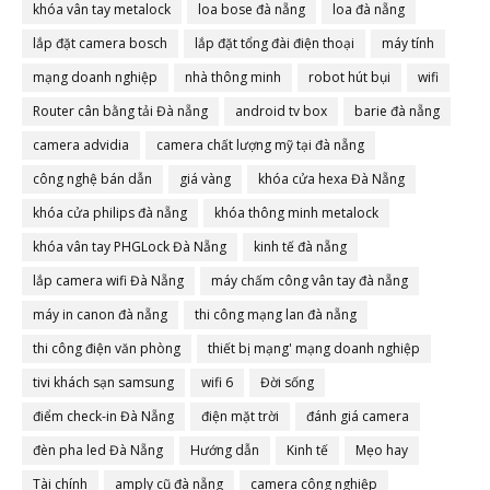
khóa vân tay metalock
loa bose đà nẵng
loa đà nẵng
lắp đặt camera bosch
lắp đặt tổng đài điện thoại
máy tính
mạng doanh nghiệp
nhà thông minh
robot hút bụi
wifi
Router cân bằng tải Đà nẵng
android tv box
barie đà nẵng
camera advidia
camera chất lượng mỹ tại đà nẵng
công nghệ bán dẫn
giá vàng
khóa cửa hexa Đà Nẵng
khóa cửa philips đà nẵng
khóa thông minh metalock
khóa vân tay PHGLock Đà Nẵng
kinh tế đà nẵng
lắp camera wifi Đà Nẵng
máy chấm công vân tay đà nẵng
máy in canon đà nẵng
thi công mạng lan đà nẵng
thi công điện văn phòng
thiết bị mạng' mạng doanh nghiệp
tivi khách sạn samsung
wifi 6
Đời sống
điểm check-in Đà Nẵng
điện mặt trời
đánh giá camera
đèn pha led Đà Nẵng
Hướng dẫn
Kinh tế
Mẹo hay
Tài chính
amply cũ đà nẵng
camera công nghiệp