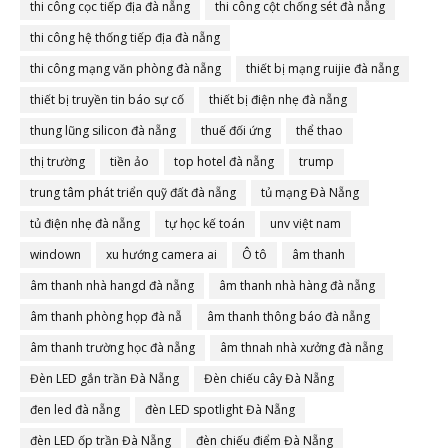
thi công cọc tiếp địa đà nẵng
thi công cột chống sét đà nẵng
thi công hệ thống tiếp địa đà nẵng
thi công mạng văn phòng đà nẵng
thiết bị mạng ruijie đà nẵng
thiết bị truyền tin báo sự cố
thiết bị điện nhẹ đà nẵng
thung lũng silicon đà nẵng
thuế đối ứng
thể thao
thị trường
tiền ảo
top hotel đà nẵng
trump
trung tâm phát triển quỹ đất đà nẵng
tủ mạng Đà Nẵng
tủ điện nhẹ đà nẵng
tự học kế toán
unv việt nam
windown
xu hướng camera ai
Ô tô
âm thanh
âm thanh nhà hangd đà nẵng
âm thanh nhà hàng đà nẵng
âm thanh phòng họp đà nẵ
âm thanh thông báo đà nẵng
âm thanh trường học đà nẵng
âm thnah nhà xưởng đà nẵng
Đèn LED gắn trần Đà Nẵng
Đèn chiếu cây Đà Nẵng
đen led đà nẵng
đèn LED spotlight Đà Nẵng
đèn LED ốp trần Đà Nẵng
đèn chiếu điểm Đà Nẵng