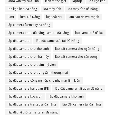
khóa vân tay cửa kính
kinh tế thế giới
laptop
loa kẹo kéo
loa kẹo kéo đà nẵng
loa máy tính
loa máy tính đà nẵng
lumi
lumi Đà Nẵng
luật đất đai
làm sao để wifi mạnh
lắp camera farmstay đà nẵng
lắp camera imou đà nẵng camera đà nẵng
lắp camera ở đà lạt
lắp đặt camera
lắp đặt camera AI tại Đà Nẵng
lắp đặt camera cho kho lạnh
lắp đặt camera cho ngân hàng
lắp đặt camera cho nhà máy
lắp đặt camera cho sân bóng
lắp đặt camera cho thẩm mỹ viện
lắp đặt camera cho trung tâm thương mại
lắp đặt camera công nghiệp cho nha máy linh kiện
lắp đặt camera hải quan EPE
lắp đặt camera hải quan đà nẵng
lắp đặt camera kbvision
lắp đặt camera kho lạnh
lắp đặt camera trang trại đà nẵng
lắp đặt camera tại đà nẵng
lắp đặt hệ thống mạng lan đà nẵng