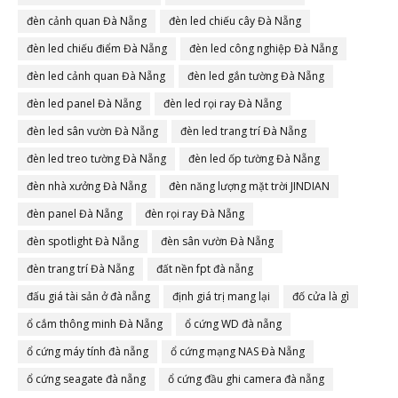
đèn cảnh quan Đà Nẵng
đèn led chiếu cây Đà Nẵng
đèn led chiếu điểm Đà Nẵng
đèn led công nghiệp Đà Nẵng
đèn led cảnh quan Đà Nẵng
đèn led gắn tường Đà Nẵng
đèn led panel Đà Nẵng
đèn led rọi ray Đà Nẵng
đèn led sân vườn Đà Nẵng
đèn led trang trí Đà Nẵng
đèn led treo tường Đà Nẵng
đèn led ốp tường Đà Nẵng
đèn nhà xưởng Đà Nẵng
đèn năng lượng mặt trời JINDIAN
đèn panel Đà Nẵng
đèn rọi ray Đà Nẵng
đèn spotlight Đà Nẵng
đèn sân vườn Đà Nẵng
đèn trang trí Đà Nẵng
đất nền fpt đà nẵng
đấu giá tài sản ở đà nẵng
định giá trị mang lại
đố cửa là gì
ổ cắm thông minh Đà Nẵng
ổ cứng WD đà nẵng
ổ cứng máy tính đà nẵng
ổ cứng mạng NAS Đà Nẵng
ổ cứng seagate đà nẵng
ổ cứng đầu ghi camera đà nẵng