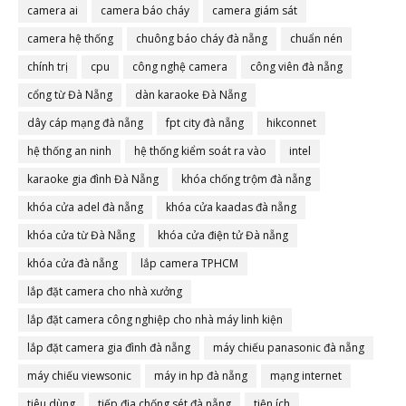
camera ai
camera báo cháy
camera giám sát
camera hệ thống
chuông báo cháy đà nẵng
chuẩn nén
chính trị
cpu
công nghệ camera
công viên đà nẵng
cổng từ Đà Nẵng
dàn karaoke Đà Nẵng
dây cáp mạng đà nẵng
fpt city đà nẵng
hikconnet
hệ thống an ninh
hệ thống kiểm soát ra vào
intel
karaoke gia đình Đà Nẵng
khóa chống trộm đà nẵng
khóa cửa adel đà nẵng
khóa cửa kaadas đà nẵng
khóa cửa từ Đà Nẵng
khóa cửa điện tử Đà nẵng
khóa cửa đà nẵng
lắp camera TPHCM
lắp đặt camera cho nhà xưởng
lắp đặt camera công nghiệp cho nhà máy linh kiện
lắp đặt camera gia đình đà nẵng
máy chiếu panasonic đà nẵng
máy chiếu viewsonic
máy in hp đà nẵng
mạng internet
tiêu dùng
tiếp địa chống sét đà nẵng
tiện ích