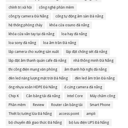
chính trị xã hội
công nghệ phần mềm
công ty camera Đà Nẵng
cổng tự động âm sàn Đà nẵng
hệ thống phòng cháy
khóa cửa osuno đà nẵng
khóa cửa vân tay tại đà nẵng
loa hay đà nẵng
loa sony đà nẵng
loa âm trần Đà nẵng
lắp camera cho xưởng sản xuất
lắp đặt chống sét đà nẵng
lắp đặt âm thanh quán cafe đà nẵng
nhà thông minh Đà Nẵng
thi công điện mạng văn phòng
âm thanh hội nghị đà nẵng
đèn led năng lượng mặt trời Đà Nẵng
đèn led âm trần Đà nẵng
ống nhựa xoắn HDPE Đà Nẵng
ổ cứng camera đà nẵng
Chip K
Cân bằng tải đà nẵng
Intel Core
Máy chấm công
Phần mềm
Review
Router cân bằng tải
Smart Phone
Thiết bị tường lửa Đà Nẵng
access point
ampli
bộ chuyển đổi giao thức Đà Nẵng
bộ lưu điện UPS Đà Nẵng