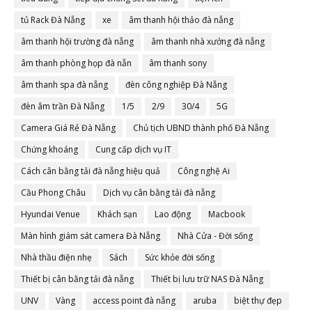
tủ Rack Đà Nẵng
xe
âm thanh hội thảo đà nẵng
âm thanh hội trường đà nẵng
âm thanh nhà xưởng đà nẵng
âm thanh phòng họp đà nẵn
âm thanh sony
âm thanh spa đà nẵng
đèn công nghiệp Đà Nẵng
đèn âm trần Đà Nẵng
1/5
2/9
30/4
5G
Camera Giá Rẻ Đà Nẵng
Chủ tịch UBND thành phố Đà Nẵng
Chứng khoáng
Cung cấp dịch vụ IT
Cách cân bằng tải đà nẵng hiệu quả
Công nghệ Ai
Cầu Phong Châu
Dịch vụ cân bằng tải đà nẵng
Hyundai Venue
Khách sạn
Lao động
Macbook
Màn hình giám sát camera Đà Nẵng
Nhà Cửa - Đời sống
Nhà thầu điện nhẹ
Sách
Sức khỏe đời sống
Thiết bị cân bằng tải đà nẵng
Thiết bị lưu trữ NAS Đà Nẵng
UNV
Vàng
access point đà nẵng
aruba
biệt thự đẹp