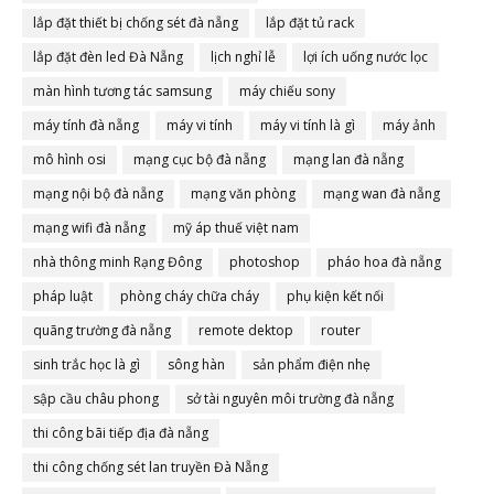
lắp đặt thiết bị chống sét đà nẵng
lắp đặt tủ rack
lắp đặt đèn led Đà Nẵng
lịch nghỉ lễ
lợi ích uống nước lọc
màn hình tương tác samsung
máy chiếu sony
máy tính đà nẵng
máy vi tính
máy vi tính là gì
máy ảnh
mô hình osi
mạng cục bộ đà nẵng
mạng lan đà nẵng
mạng nội bộ đà nẵng
mạng văn phòng
mạng wan đà nẵng
mạng wifi đà nẵng
mỹ áp thuế việt nam
nhà thông minh Rạng Đông
photoshop
pháo hoa đà nẵng
pháp luật
phòng cháy chữa cháy
phụ kiện kết nối
quãng trường đà nẵng
remote dektop
router
sinh trắc học là gì
sông hàn
sản phẩm điện nhẹ
sập cầu châu phong
sở tài nguyên môi trường đà nẵng
thi công bãi tiếp địa đà nẵng
thi công chống sét lan truyền Đà Nẵng