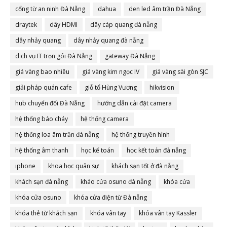
cổng từ an ninh Đà Nẵng
dahua
den led âm trần Đà Nẵng
draytek
dây HDMI
dây cáp quang đà nẵng
dây nhảy quang
dây nhảy quang đà nẵng
dịch vụ IT trọn gói Đà Nẵng
gateway Đà Nẵng
giá vàng bao nhiêu
giá vàng kim ngọc IV
giá vàng sài gòn SJC
giải pháp quán cafe
giỗ tổ Hùng Vương
hikvision
hub chuyển đổi Đà Nẵng
hướng dẫn cài đặt camera
hệ thống báo cháy
hệ thống camera
hệ thống loa âm trần đà nẵng
hệ thống truyền hình
hệ thống âm thanh
học kế toán
học kết toán đà nẵng
iphone
khoa học quân sự
khách sạn tốt ở đà nẵng
khách sạn đà nẵng
kháo cửa osuno đà nẵng
khóa cửa
khóa cửa osuno
khóa cửa điện từ Đà nẵng
khóa thẻ từ khách sạn
khóa vân tay
khóa vân tay Kassler