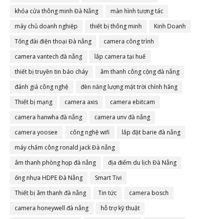
khóa cửa thông minh Đà Nẵng
màn hình tương tác
máy chủ doanh nghiệp
thiết bị thông minh
Kinh Doanh
Tổng đài điện thoại Đà nẵng
camera công trình
camera vantech đà nẵng
lắp camera tại huế
thiết bị truyền tin báo cháy
âm thanh công cộng đà nẵng
đánh giá công nghệ
đèn năng lượng mặt trời chính hãng
Thiết bị mạng
camera axis
camera ebitcam
camera hanwha đà nẵng
camera unv đà nẵng
camera yoosee
công nghệ wifi
lắp đặt barie đà nẵng
máy chấm công ronald jack Đà nẵng
âm thanh phòng họp đà nẵng
địa điểm du lịch Đà Nẵng
ống nhựa HDPE Đà Nẵng
Smart Tivi
Thiết bị âm thanh đà nẵng
Tin tức
camera bosch
camera honeywell đà nẵng
hỗ trợ kỹ thuật