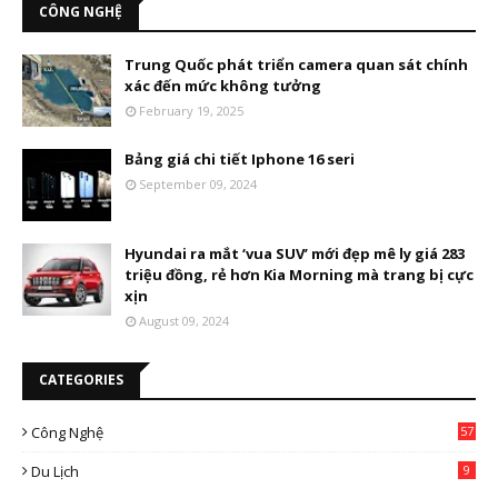
CÔNG NGHỆ
Trung Quốc phát triển camera quan sát chính
xác đến mức không tưởng
February 19, 2025
Bảng giá chi tiết Iphone 16 seri
September 09, 2024
Hyundai ra mắt ‘vua SUV’ mới đẹp mê ly giá 283
triệu đồng, rẻ hơn Kia Morning mà trang bị cực
xịn
August 09, 2024
CATEGORIES
Công Nghệ
57
Du Lịch
9