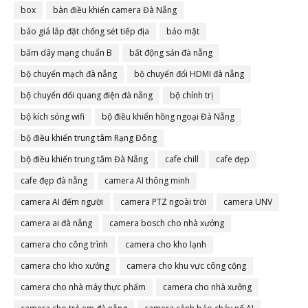
box
bàn điều khiển camera Đà Nẵng
báo giá lắp đặt chống sét tiếp địa
bảo mật
bấm dây mạng chuẩn B
bất động sản đà nẵng
bộ chuyển mạch đà nẵng
bộ chuyển đổi HDMI đà nẵng
bộ chuyển đổi quang điện đà nẵng
bộ chính trị
bộ kích sóng wifi
bộ điều khiển hồng ngoại Đà Nẵng
bộ điều khiển trung tâm Rạng Đông
bộ điều khiển trung tâm Đà Nẵng
cafe chill
cafe đẹp
cafe đẹp đà nẵng
camera AI thông minh
camera AI đếm người
camera PTZ ngoài trời
camera UNV
camera ai đà nẵng
camera bosch cho nhà xưởng
camera cho công trình
camera cho kho lạnh
camera cho kho xưởng
camera cho khu vực công cộng
camera cho nhà máy thực phẩm
camera cho nhà xưởng